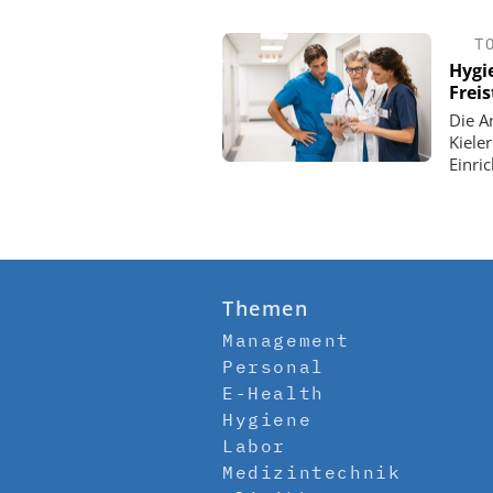
T
Hygi
Freis
Die A
Kiele
Einri
Themen
Management
Personal
E-Health
Hygiene
Labor
Medizintechnik