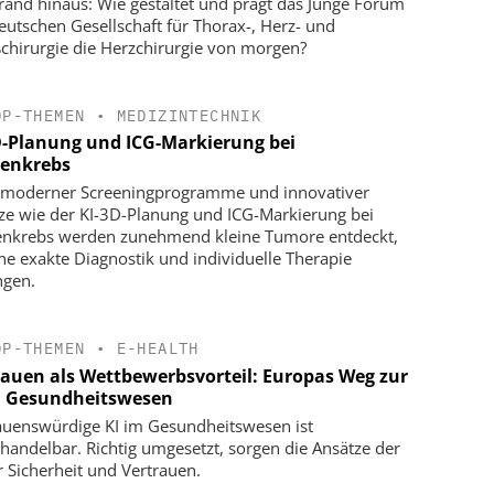
rrand hinaus: Wie gestaltet und prägt das Junge Forum
eutschen Gesellschaft für Thorax-, Herz- und
chirurgie die Herzchirurgie von morgen?
OP-THEMEN
•
MEDIZINTECHNIK
D-Planung und ICG-Markierung bei
enkrebs
moderner Screeningprogramme und innovativer
ze wie der KI-3D-Planung und ICG-Markierung bei
nkrebs werden zunehmend kleine Tumore entdeckt,
ine exakte Diagnostik und individuelle Therapie
ngen.
OP-THEMEN
•
E-HEALTH
rauen als Wettbewerbsvorteil: Europas Weg zur
m Gesundheitswesen
auenswürdige KI im Gesundheitswesen ist
handelbar. Richtig umgesetzt, sorgen die Ansätze der
r Sicherheit und Vertrauen.