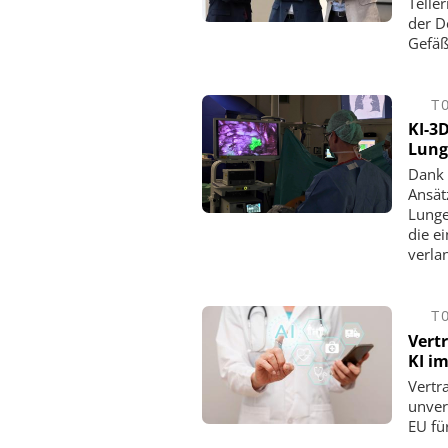
Telle
der D
Gefäß
T
KI-3
Lung
Dank 
Ansät
Lunge
die e
verla
T
Vert
KI i
Vertr
unver
EU fü