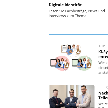
Digitale Identität
Digitalisierung
Personalmanagement: Vo
Lesen Sie Fachbeiträge, News und
Ordnung zur KI-fähigen
Interviews zum Thema
TOP-
KI-S
entw
Wie k
einse
ansta
T
Nach
Tell
Weite