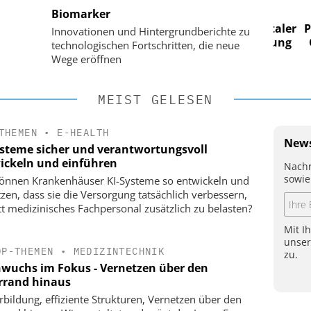
Biomarker
 im
Digitalisierung im
n digitaler
Personalmanagement: Von digitaler
Perso
Innovationen und Hintergrundberichte zu
 Steuerung
Ordnung zur KI-fähigen Steuerung
Ordn
technologischen Fortschritten, die neue
Wege eröffnen
MEIST GELESEN
THEMEN
•
E-HEALTH
News
ysteme sicher und verantwortungsvoll
ickeln und einführen
Nachr
sowie
önnen Krankenhäuser KI-Systeme so entwickeln und
tzen, dass sie die Versorgung tatsächlich verbessern,
tt medizinisches Fachpersonal zusätzlich zu belasten?
Mit I
unse
OP-THEMEN
•
MEDIZINTECHNIK
zu.
wuchs im Fokus - Vernetzen über den
errand hinaus
rbildung, effiziente Strukturen, Vernetzen über den