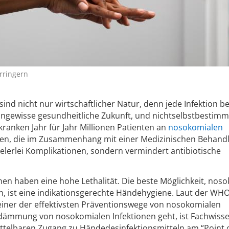
rringern
sind nicht nur wirtschaftlicher Natur, denn jede Infektion b
ungewisse gesundheitliche Zukunft, und nichtselbstbestimm
kranken Jahr für Jahr Millionen Patienten an
nosokomialen
ionen, die im Zusammenhang mit einer Medizinischen Behand
vielerlei Komplikationen, sondern vermindert antibiotische
nen haben eine hohe Lethalität. Die beste Möglichkeit, nos
en, ist eine indikationsgerechte Händehygiene. Laut der WHO 
einer der effektivsten Präventionswege von nosokomialen
ndämmung von nosokomialen Infektionen geht, ist Fachwiss
telbaren Zugang zu Händedesinfektionsmitteln am “Point o