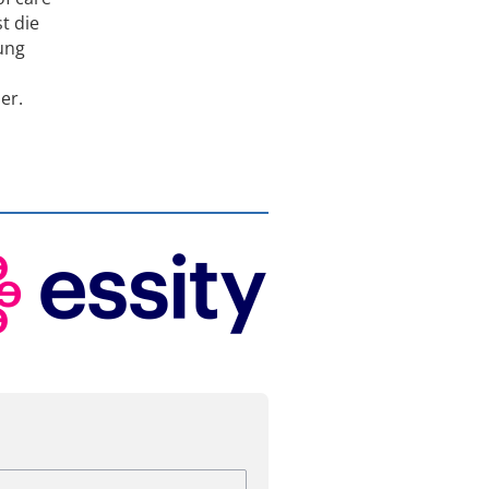
t die
ung
er.