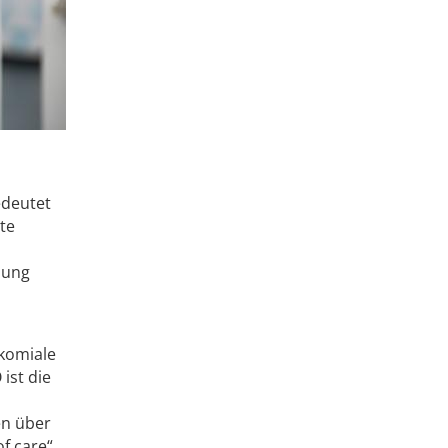
edeutet
te
lung
okomiale
ist die
en über
f care“