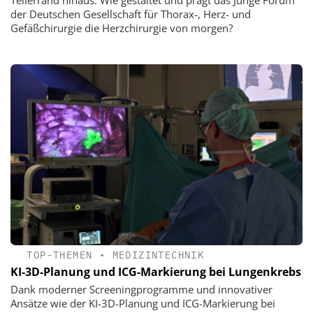
Tellerrand hinaus: Wie gestaltet und prägt das Junge Forum
der Deutschen Gesellschaft für Thorax-, Herz- und
Gefäßchirurgie die Herzchirurgie von morgen?
TOP-THEMEN
•
MEDIZINTECHNIK
KI-3D-Planung und ICG-Markierung bei Lungenkrebs
Dank moderner Screeningprogramme und innovativer
Ansätze wie der KI-3D-Planung und ICG-Markierung bei