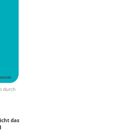
ob durch
icht das
d