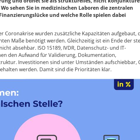
ung und ordnet sie als strukturelles, nicht konjunkture
 Wo sehen Sie in medizinischen Laboren die zentralen
 Finanzierungslücke und welche Rolle spielen dabei
 Coronakrise wurden zusätzliche Kapazitäten aufgebaut, d
ten Maße benötigt werden. Gleichzeitig ist ein Ende der s
icht absehbar. ISO 15189, IVDR, Datenschutz- und IT-
en den Aufwand für Validierung, Dokumentation,
struktur. Investitionen sind unter Umständen aufschiebbar,
alten werden. Damit sind die Prioritäten klar.