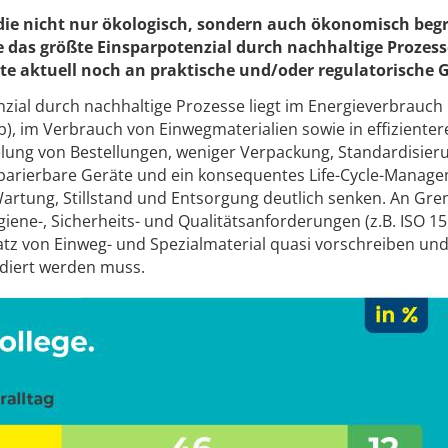
udie nicht nur ökologisch, sondern auch ökonomisch beg
e das größte Einsparpotenzial durch nachhaltige Prozes
e aktuell noch an praktische und/oder regulatorische 
zial durch nachhaltige Prozesse liegt im Energieverbrauch
b), im Verbrauch von Einwegmaterialien sowie in effizienter
lung von Bestellungen, weniger Verpackung, Standardisieru
eparierbare Geräte und ein konsequentes Life-Cycle-Manag
artung, Stillstand und Entsorgung deutlich senken. An Gre
giene-, Sicherheits- und Qualitätsanforderungen (z.B. ISO 15
satz von Einweg- und Spezialmaterial quasi vorschreiben und
diert werden muss.