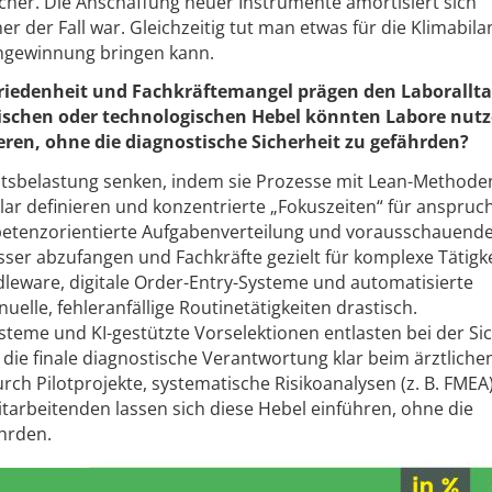
her. Die Anschaffung neuer Instrumente amortisiert sich
r der Fall war. Gleichzeitig tut man etwas für die Klimabila
ngewinnung bringen kann.
friedenheit und Fachkräftemangel prägen den Laborallta
ischen oder technologischen Hebel könnten Labore nut
eren, ohne die diagnostische Sicherheit zu gefährden?
tsbelastung senken, indem sie Prozesse mit Lean-Methode
lar definieren und konzentrierte „Fokuszeiten“ für anspruch
mpetenzorientierte Aufgabenverteilung und vorausschauend
sser abzufangen und Fachkräfte gezielt für komplexe Tätigk
leware, digitale Order-Entry-Systeme und automatisierte
elle, fehleranfällige Routinetätigkeiten drastisch.
teme und KI-gestützte Vorselektionen entlasten bei der Si
die finale diagnostische Verantwortung klar beim ärztliche
rch Pilotprojekte, systematische Risikoanalysen (z. B. FMEA
itarbeitenden lassen sich diese Hebel einführen, ohne die
ährden.