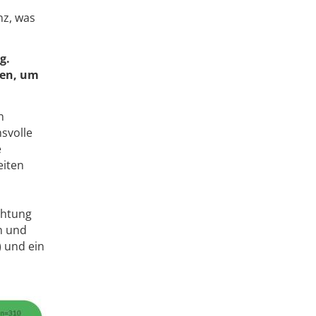
nz, was
g.
zen, um
n
svolle
e
eiten
chtung
n und
) und ein