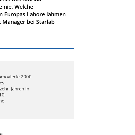
e nie. Welche
den Europas Labore lähmen
t Manager bei Starlab
romovierte 2000
es
zehn Jahren in
010
ne