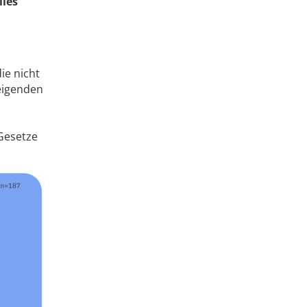
lles
ie nicht
teigenden
 Gesetze