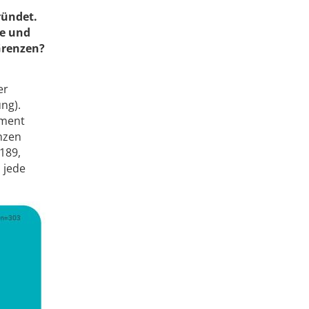
ründet.
se und
Grenzen?
er
ng).
ement
nzen
189,
 jede