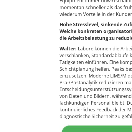
Equipment immer unwirtschaftlic
momentan schneller als das frühe
wiederum Vorteile in der Kunde
Hohe Stresslevel, sinkende Zu
Welche konkreten organisator
die Arbeitsbelastung zu reduzi
Walter:
Labore können die Arbei
verschlanken, Standardabläufe k
Tätigkeiten einführen. Eine ko
Schichtplanung helfen, Peaks be
einzusetzen. Moderne LIMS/Midd
Prä-/Postanalytik reduzieren manu
Entscheidungsunterstützungssys
von Daten und Bildern, während 
fachkundigen Personal bleibt. Du
kontinuierliches Feedback der M
diagnostische Sicherheit zu gef