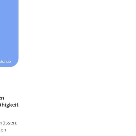
en
ähigkeit
 müssen.
den