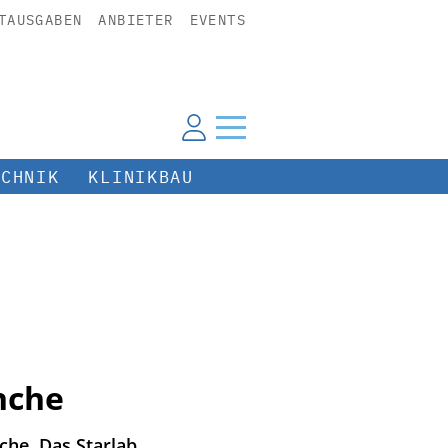
TAUSGABEN
ANBIETER
EVENTS
ECHNIK
KLINIKBAU
nche
che. Das Starlab