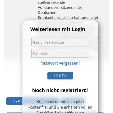
stellvertretende
Vorstandsvorsitzende der
Deutschen
Krankenhausgesellschaft und leitet
dort den Geschäftsbereich
Krankenhauspersonal und Politik.
Weiterlesen mit Login
Nach ihrem Medizin- und einem
aufbauenden MBA-Studium war sie
als Beraterin vor allem im Bereich
Medizintechnik und IT-Entwicklung
sowie als Professorin für
Healthcare Management an einer
Fachhochschule tätig.
Passwort vergessen?
LOGIN
Noch nicht registriert?
Registrieren Sie sich jetzt
CYBERSICHERHEIT
DMEA
kostenfrei und Sie erhalten vollen