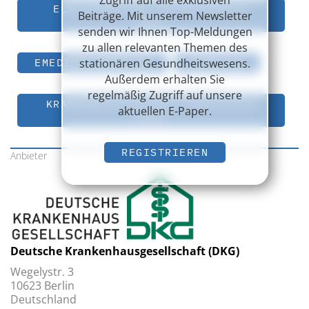
Zugriff auf alle exklusiven
ELEKTRONISCHE PATIENTENAKTE
Beiträge. Mit unserem Newsletter
(EPA)
senden wir Ihnen Top-Meldungen
zu allen relevanten Themen des
stationären Gesundheitswesens.
EMEDIKATIONSPLAN
GEMATIK
Außerdem erhalten Sie
regelmäßig Zugriff auf unsere
KRANKENHAUSINFORMATIONSSYSTEM
aktuellen E-Paper.
(KIS)
REGISTRIEREN
Anbieter
Deutsche Krankenhausgesellschaft (DKG)
Wegelystr. 3
10623 Berlin
Deutschland