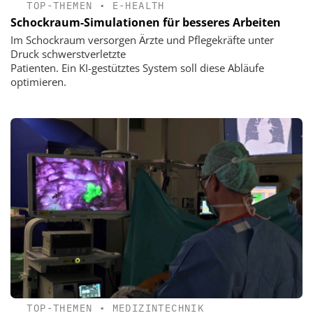
TOP-THEMEN
•
E-HEALTH
Schockraum-Simulationen für besseres Arbeiten
Im Schockraum versorgen Ärzte und Pflegekräfte unter
Druck schwerstverletzte
Patienten. Ein KI-gestütztes System soll diese Abläufe
optimieren.
TOP-THEMEN
•
MEDIZINTECHNIK