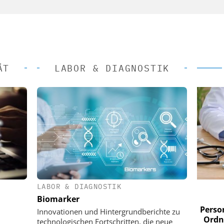
ÄT
LABOR & DIAGNOSTIK
LABOR & DIAGNOSTIK
 AG
EASY SOFTWARE AG
Biomarker
im
Digitalisierung im
n digitaler
Personalmanagement: Von digitaler
Perso
Innovationen und Hintergrundberichte zu
 Steuerung
Ordnung zur KI-fähigen Steuerung
Ordn
technologischen Fortschritten, die neue