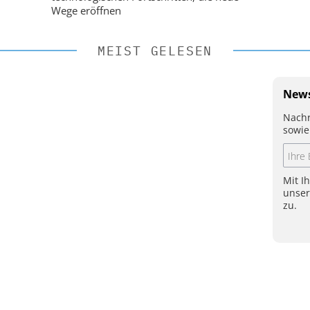
Wege eröffnen
MEIST GELESEN
News
Nachr
sowie
Mit I
unse
zu.