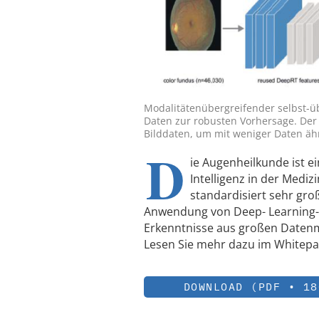
Modalitätenübergreifender selbst-ü
Daten zur robusten Vorhersage. Der 
Bilddaten, um mit weniger Daten ähn
D
ie Augenheilkunde ist ei
Intelligenz in der Medi
standardisiert sehr g
Anwendung von Deep- Learning-
Erkenntnisse aus großen Datenm
Lesen Sie mehr dazu im Whitep
DOWNLOAD (PDF • 18