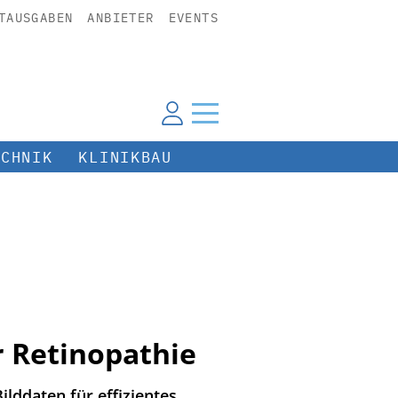
TAUSGABEN
ANBIETER
EVENTS
ECHNIK
KLINIKBAU
r Retinopathie
lddaten für effizientes,