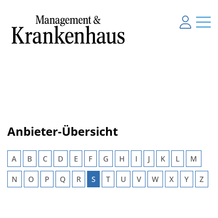
Anbieter-Übersicht
A
B
C
D
E
F
G
H
I
J
K
L
M
N
O
P
Q
R
S
T
U
V
W
X
Y
Z