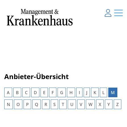
Anbieter-Übersicht
A
B
C
D
E
F
G
H
I
J
K
L
M
N
O
P
Q
R
S
T
U
V
W
X
Y
Z