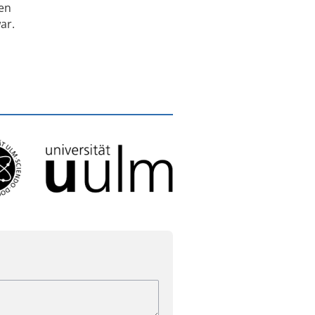
ren
ar.