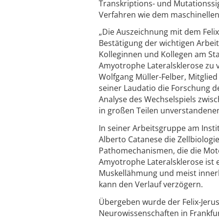
Transkriptions- und Mutationssi
Verfahren wie dem maschinellen
„Die Auszeichnung mit dem Felix-
Bestätigung der wichtigen Arbei
Kolleginnen und Kollegen am Sta
Amyotrophe Lateralsklerose zu v
Wolfgang Müller-Felber, Mitglie
seiner Laudatio die Forschung de
Analyse des Wechselspiels zwis
in großen Teilen unverstandene
In seiner Arbeitsgruppe am Insti
Alberto Catanese die Zellbiolog
Pathomechanismen, die die Moto
Amyotrophe Lateralsklerose ist 
Muskellähmung und meist inner
kann den Verlauf verzögern.
Übergeben wurde der Felix-Jeru
Neurowissenschaften in Frankfu