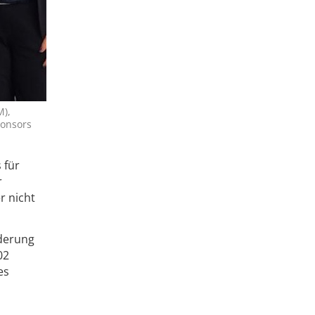
M),
ponsors
 für
r
r nicht
rderung
02
es