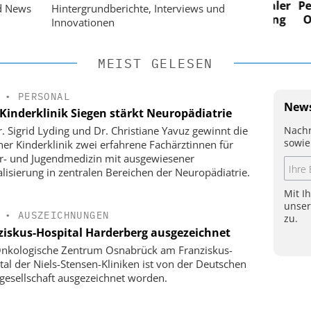
n digitaler
Personalmanagement: Von digitaler
Perso
d News
Hintergrundberichte, Interviews und
 Steuerung
Ordnung zur KI-fähigen Steuerung
Ordn
Innovationen
MEIST GELESEN
•
PERSONAL
News
Kinderklinik Siegen stärkt Neuropädiatrie
Nachr
r. Sigrid Lyding und Dr. Christiane Yavuz gewinnt die
sowie
ner Kinderklinik zwei erfahrene Fachärztinnen für
r- und Jugendmedizin mit ausgewiesener
alisierung in zentralen Bereichen der Neuropädiatrie.
Mit I
unse
•
AUSZEICHNUNGEN
zu.
ziskus-Hospital Harderberg ausgezeichnet
nkologische Zentrum Osnabrück am Franziskus-
tal der Niels-Stensen-Kliniken ist von der Deutschen
gesellschaft ausgezeichnet worden.