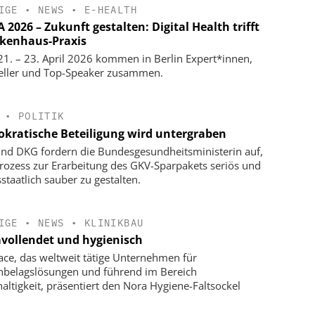
IGE
•
NEWS
•
E-HEALTH
2026 – Zukunft gestalten: Digital Health trifft
kenhaus-Praxis
1. – 23. April 2026 kommen in Berlin Expert*innen,
eller und Top-Speaker zusammen.
•
POLITIK
kratische Beteiligung wird untergraben
nd DKG fordern die Bundesgesundheitsministerin auf,
rozess zur Erarbeitung des GKV-Sparpakets seriös und
staatlich sauber zu gestalten.
IGE
•
NEWS
•
KLINIKBAU
vollendet und hygienisch
face, das weltweit tätige Unternehmen für
belagslösungen und führend im Bereich
altigkeit, präsentiert den Nora Hygiene-Faltsockel