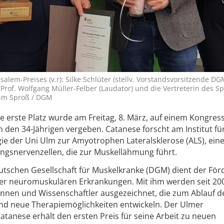
usalem-Preises (v.r): Silke Schlüter (stellv. Vorstandsvorsitzende DG
 Prof. Wolfgang Müller-Felber (Laudator) und die Vertreterin des S
chim Sproß / DGM
te erste Platz wurde am Freitag, 8. März, auf einem Kongress
den 34-Jährigen vergeben. Catanese forscht am Institut fü
ie der Uni Ulm zur Amyotrophen Lateralsklerose (ALS), eine
ngsnervenzellen, die zur Muskellähmung führt.
eutschen Gesellschaft für Muskelkranke (DGM) dient der Fö
er neuromuskulären Erkrankungen. Mit ihm werden seit 20
rinnen und Wissenschaftler ausgezeichnet, die zum Ablauf d
nd neue Therapiemöglichkeiten entwickeln. Der Ulmer
atanese erhält den ersten Preis für seine Arbeit zu neuen