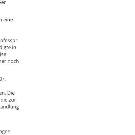
ver
h eine
rofessor
digte in
ise
mer noch
Dr.
en. Die
die zur
handlung
logen