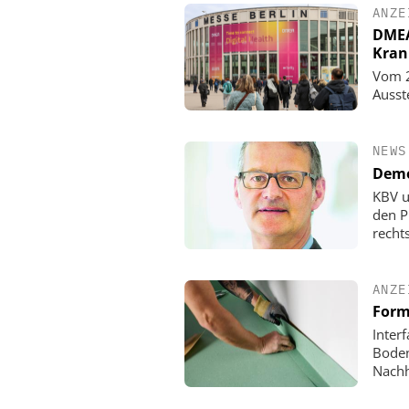
ANZE
DMEA 
Kran
Vom 2
Ausst
NEWS
Demo
KBV u
den P
rechts
ANZE
Form
Inter
Boden
Nachh