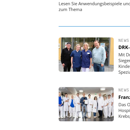
Personalmanagement: Vo
Lesen Sie Anwendungsbeispiele un
Ordnung zur KI-fähigen
zum Thema
NEWS
DRK-
Mit D
Siege
Kinde
Spezi
NEWS
Fran
Das O
Hospi
Krebs