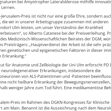
gnaturen bei Amyotropher Lateralsklerose mithilfe innovati
 Lernen.
Jerusalem-Preis ist nicht nur eine große Ehre, sondern auc
t, die wir in unserer Arbeitsgruppe zusammen mit anderen
ndort Ulm leisten, um unser Verständnis der Krankheit
erbessern“, so Alberto Catanese bei der Preisverleihung. P
d des Medizinisch-Wissenschaftlichen Beirates der DGM, wür
s Preisträgers: „Hauptverdienst der Arbeit ist die sehr präz
chen genetischen und epigenetischen Faktoren in dieser im
n Erkrankung.“
tut für Anatomie und Zellbiologie der Uni Ulm erforscht PD 
ie neurodegenerativer Erkrankungen, insbesondere die
neuronen von ALS-Patientinnen und -Patienten beeinfluss
eine nicht heilbare Erkrankung der Bewegungsnervenzellen, 
halb weniger Jahre zum Tod führt. Eine medikamentöse Be
salem-Preis im Rahmen des DGKN-Kongresses für Klinische
rt am Main. Benannt ist die Auszeichnung nach dem Neuro