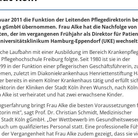
nuar 2011 die Funktion der Leitenden Pflegedirektorin be
ln gGmbH übernommen. Frau Alke hat die Nachfolge von
en, der im vergangenen Frühjahr als Direktor für Patie
iversitätsklinikum Hamburg-Eppendorf (UKE) wechselt
liche Laufbahn mit einer Ausbildung im Bereich Krankenpfleg
flegehochschule Freiburg folgte. Seit 1980 ist sie in der
999 in der Funktion einer pflegerischen Geschäftsführerin, 
men, zuletzt im Diakoniekrankenhaus Henriettenstiftung 
er bereits in einem Kölner Krankenhaus tätig und erfüllt sic
ektorin der Kliniken der Stadt Köln ihren Wunsch, nach Köl
a Alke ist verheiratet und hat zwei erwachsene Kinder.
gserfahrung bringt Frau Alke die besten Voraussetzungen f
orin mit", sagt Prof. Dr. Christian Schmidt, Medizinischer
er Stadt Köln gGmbH. „Der Wettbewerb im Gesundheitswesen
ch um qualifiziertes Personal statt. Eine professionelle Fü
 der Vergangenheit hat Frau Alke zudem gezeigt, dass sie vi