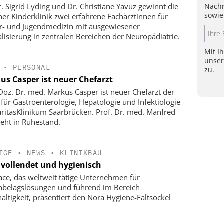
Nachr
r. Sigrid Lyding und Dr. Christiane Yavuz gewinnt die
sowie
ner Kinderklinik zwei erfahrene Fachärztinnen für
r- und Jugendmedizin mit ausgewiesener
alisierung in zentralen Bereichen der Neuropädiatrie.
Mit I
unse
•
PERSONAL
zu.
us Casper ist neuer Chefarzt
-Doz. Dr. med. Markus Casper ist neuer Chefarzt der
k für Gastroenterologie, Hepatologie und Infektiologie
ritasKlinikum Saarbrücken. Prof. Dr. med. Manfred
geht in Ruhestand.
IGE
•
NEWS
•
KLINIKBAU
vollendet und hygienisch
face, das weltweit tätige Unternehmen für
belagslösungen und führend im Bereich
altigkeit, präsentiert den Nora Hygiene-Faltsockel