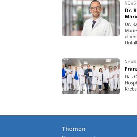
NEWS
Dr. 
Mari
Dr. R
Marie
einen
Unfall
NEWS
Fran
Das O
Hospi
Krebs
Themen