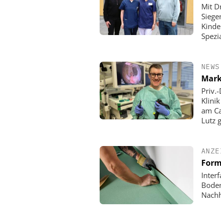
Mit D
Siege
Kinde
Spezi
NEWS
Mark
Priv.
Klini
am Ca
Lutz 
ANZE
Form
Inter
Boden
Nachh