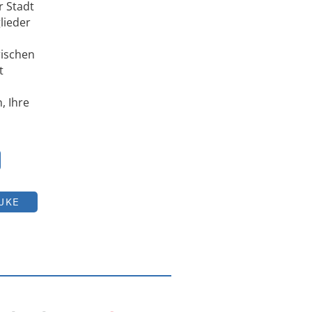
r Stadt
lieder
rischen
t
, Ihre
UKE