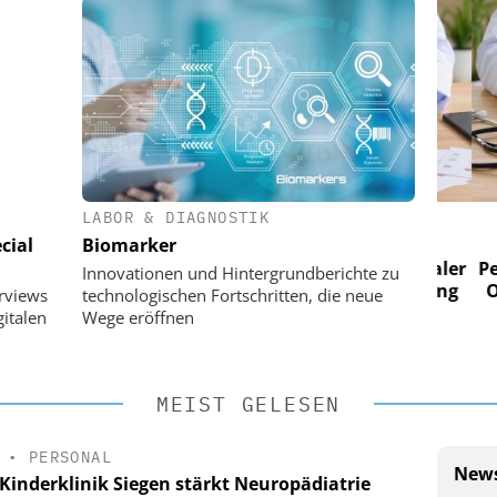
LABOR & DIAGNOSTIK
 AG
EASY SOFTWARE AG
cial
Biomarker
im
Digitalisierung im
n digitaler
Personalmanagement: Von digitaler
Perso
Innovationen und Hintergrundberichte zu
 Steuerung
Ordnung zur KI-fähigen Steuerung
Ordn
erviews
technologischen Fortschritten, die neue
italen
Wege eröffnen
MEIST GELESEN
•
PERSONAL
News
Kinderklinik Siegen stärkt Neuropädiatrie