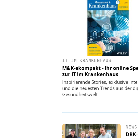
IT IM KRANKENHAUS
EASY SOFTWARE
M&K-ekompakt - Ihr online Spe
Digitalisierung 
zur IT im Krankenhaus
Personalmanagement: Vo
Ordnung zur KI-fähigen
Inspirierende Stories, exklusive Int
und die neuesten Trends aus der dig
Gesundheitswelt
NEWS
DRK-