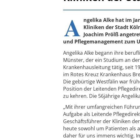
A
ngelika Alke hat im Ja
Kliniken der Stadt Kö
Joachim Prölß angetret
und Pflegemanagement zum Un
Angelika Alke begann ihre beruf
Münster, der ein Studium an der P
Krankenhausleitung tätig, seit 1
im Rotes Kreuz Krankenhaus Bre
Die gebürtige Westfälin war früh
Position der Leitenden Pflegedir
zu kehren. Die 56jährige Angelik
„Mit ihrer umfangreichen Führun
Aufgabe als Leitende Pflegedirekt
Geschäftsführer der Kliniken d
heute sowohl um Patienten als au
daher für uns immens wichtig. In