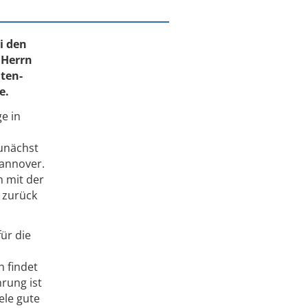
i den
 Herrn
nten-
e.
e in
zunächst
Hannover.
h mit der
n zurück
ür die
 findet
hrung ist
ele gute