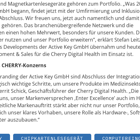
und Magnetkartenlesegeräte gehören zum Portfolio. „Was 2
mbH begann, findet jetzt mit der Umfirmierung und Inklusio
Abschluss. Wir freuen uns, jetzt auch namentlich und damit
u gehören. Das branchenübergreifende Netzwerk und die
eten einen hohen Mehrwert, besonders für unsere Kunden. D
r nutzen und unser Portfolio erweitern”, erklärt Stefan Leit
ss Developments der Active Key GmbH übernahm und heute
ment & Sales für die Cherry Digital Health im Einsatz ist.
es CHERRY-Konzerns
anding der Active Key GmbH sind Abschluss der Integratio
gisch wichtige Schritte, um unsere Produkte im Medizinsekto
rrit Schick, Geschäftsführer der Cherry Digital Health. „Die
 uns, unser Markenversprechen ,Enter Excellence’ auch im H
itliche Markenauftritt stärkt aber nicht nur unser Portfolio,
ich unser klares Vorhaben, unsere Rolle als Hardware-, Sof
iter auszubauen.“
Y
CHIPKARTENLESEGERÄT
COMPUTEREIN