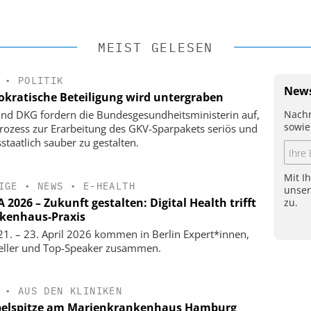
MEIST GELESEN
•
POLITIK
News
kratische Beteiligung wird untergraben
Nachr
nd DKG fordern die Bundesgesundheitsministerin auf,
sowie
rozess zur Erarbeitung des GKV-Sparpakets seriös und
staatlich sauber zu gestalten.
Mit I
IGE
•
NEWS
•
E-HEALTH
unse
2026 – Zukunft gestalten: Digital Health trifft
zu.
kenhaus-Praxis
1. – 23. April 2026 kommen in Berlin Expert*innen,
eller und Top-Speaker zusammen.
•
AUS DEN KLINIKEN
elspitze am Marienkrankenhaus Hamburg