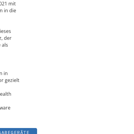
021 mit
n in die
ieses
z, der
 als
n in
r gezielt
ealth
tware
GABEGERÄTE