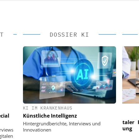
T
DOSSIER KI
KI IM KRANKENHAUS
 AG
EASY SOFTWARE AG
cial
Künstliche Intelligenz
im
Digitalisierung im
n digitaler
Personalmanagement: Von digitaler
Perso
Hintergrundberichte, Interviews und
 Steuerung
Ordnung zur KI-fähigen Steuerung
Ordn
erviews
Innovationen
italen