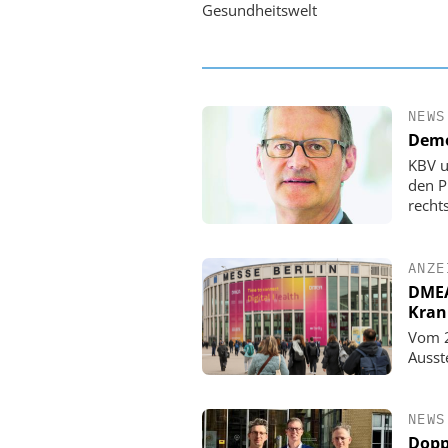
Gesundheitswelt
NEWS
Demo
KBV u
den P
rechts
ANZE
DMEA 
Kran
Vom 2
Ausst
NEWS
Dopp