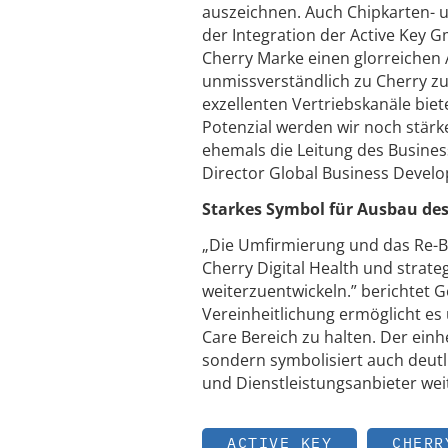
auszeichnen. Auch Chipkarten- 
der Integration der Active Key G
Cherry Marke einen glorreichen 
unmissverständlich zu Cherry z
exzellenten Vertriebskanäle bi
Potenzial werden wir noch stärke
ehemals die Leitung des Busine
Director Global Business Develop
Starkes Symbol für Ausbau d
„Die Umfirmierung und das Re-Br
Cherry Digital Health und strate
weiterzuentwickeln.” berichtet Ge
Vereinheitlichung ermöglicht es
Care Bereich zu halten. Der einhe
sondern symbolisiert auch deutl
und Dienstleistungsanbieter we
ACTIVE KEY
CHERR