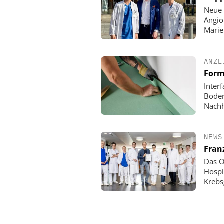
Neue 
Angio
Mari
ANZE
Form
Inter
Boden
Nachh
NEWS
Fran
Das O
Hospi
Krebs