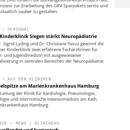
rozess zur Erarbeitung des GKV-Sparpakets seriös und
staatlich sauber zu gestalten.
•
PERSONAL
Kinderklinik Siegen stärkt Neuropädiatrie
r. Sigrid Lyding und Dr. Christiane Yavuz gewinnt die
ner Kinderklinik zwei erfahrene Fachärztinnen für
r- und Jugendmedizin mit ausgewiesener
alisierung in zentralen Bereichen der Neuropädiatrie.
•
AUS DEN KLINIKEN
elspitze am Marienkrankenhaus Hamburg
Leitung der Klinik für Kardiologie, Pneumologie,
logie und Internistische Intensivmedizin am Kath.
enkrankenhaus Hamburg
IGE
•
NEWS
•
KLINIKBAU
vollendet und hygienisch