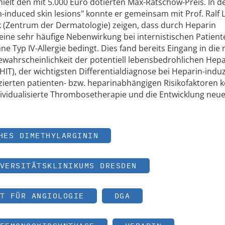
ielt den mit 5.000 Euro dotierten Max-Ratschow-Preis. In de
n-induced skin lesions" konnte er gemeinsam mit Prof. Ralf 
k (Zentrum der Dermatologie) zeigen, dass durch Heparin
ine sehr häufige Nebenwirkung bei internistischen Patient
ne Typ IV-Allergie bedingt. Dies fand bereits Eingang in die
ewahrscheinlichkeit der potentiell lebensbedrohlichen Hepa
IT), der wichtigsten Differentialdiagnose bei Heparin-indu
zierten patienten- bzw. heparinabhängigen Risikofaktoren 
dividualisierte Thrombosetherapie und die Entwicklung neu
HES DIMETHYLARGININ
VERSITÄTSKLINIKUMS DRESDEN
T FÜR ANGIOLOGIE
DGA