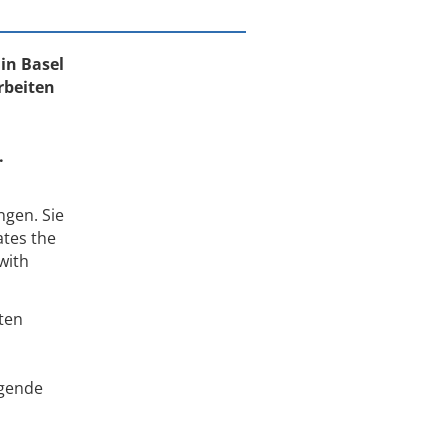
 in Basel
rbeiten
.
ngen. Sie
ates the
with
ten
agende