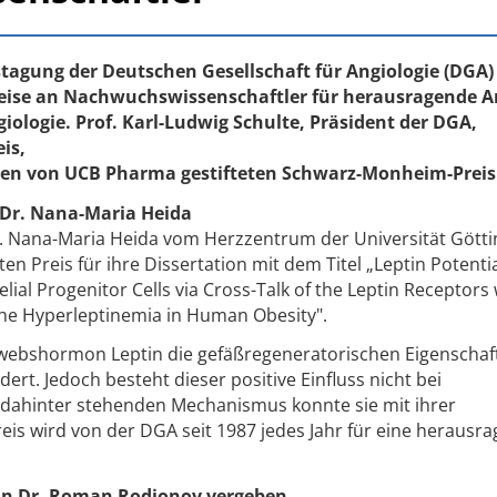
estagung der Deutschen Gesellschaft für Angiologie (DGA)
Preise an Nachwuchswissenschaftler für herausragende A
iologie. Prof. Karl-Ludwig Schulte, Präsident der DGA,
is,
en von UCB Pharma gestifteten Schwarz-Monheim-Preis
 Dr. Nana-Maria Heida
. Nana-Maria Heida vom Herzzentrum der Universität Götti
ten Preis für ihre Dissertation mit dem Titel „Leptin Potenti
ial Progenitor Cells via Cross-Talk of the Leptin Receptors 
 the Hyperleptinemia in Human Obesity".
gewebshormon Leptin die gefäßregeneratorischen Eigenschaf
dert. Jedoch besteht dieser positive Einfluss nicht bei
 dahinter stehenden Mechanismus konnte sie mit ihrer
is wird von der DGA seit 1987 jedes Jahr für eine herausr
an Dr. Roman Rodionov vergeben