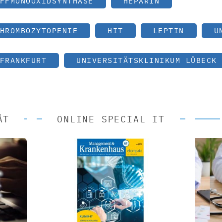
FFMONOOXIDSYNTHASE
HEPARIN
HROMBOZYTOPENIE
HIT
LEPTIN
U
FRANKFURT
UNIVERSITÄTSKLINIKUM LÜBECK
ÄT
ONLINE SPECIAL IT