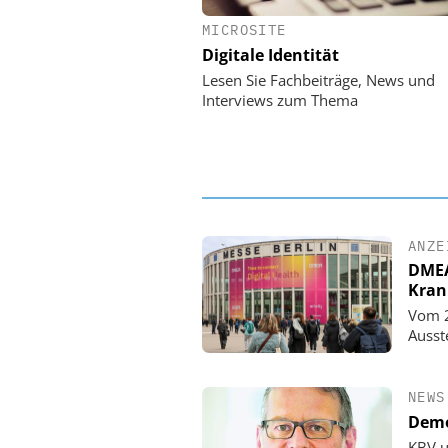
MICROSITE
EASY SOFTWARE
Digitale Identität
Digitalisierung 
Personalmanagement: Vo
Lesen Sie Fachbeiträge, News und
Ordnung zur KI-fähigen
Interviews zum Thema
ANZE
DMEA 
Kran
Vom 2
Ausst
NEWS
Demo
KBV u