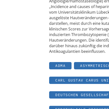
Angiologie/Hämostaseologie) erh
„Incidence and causes of hepari
vom Universitätsklinikum Lübec
ausgelöste Hautveränderungen e
darstellen, meist durch eine kuta
klinischen Scores zur Vorhersag
induzierten Thrombozytopenie (H
Hautveränderungen. Die identifi
darüber hinaus zukünftig die in
Antikoagulantien beeinflussen.
ADMA
ASYMMETRISC
CARL GUSTAV CARUS UNI
DEUTSCHEN GESELLSCHAF