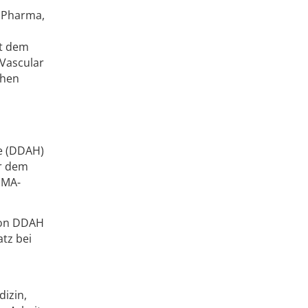
B Pharma,
it dem
 Vascular
chen
e (DDAH)
or dem
DMA-
von DDAH
atz bei
izin,