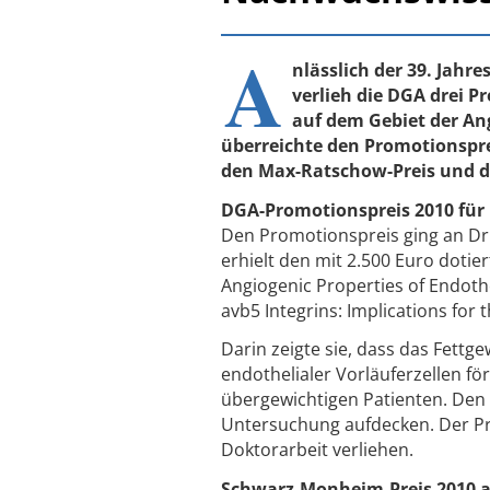
A
nlässlich der 39. Jahr
verlieh die DGA drei 
auf dem Gebiet der Ang
überreichte den Promotionspre
den Max-Ratschow-Preis und d
DGA-Promotionspreis 2010 für
Den Promotionspreis ging an Dr
erhielt den mit 2.500 Euro dotier
Angiogenic Properties of Endothel
avb5 Integrins: Implications for
Darin zeigte sie, dass das Fett
endothelialer Vorläuferzellen för
übergewichtigen Patienten. Den
Untersuchung aufdecken. Der Pre
Doktorarbeit verliehen.
Schwarz-Monheim-Preis 2010 