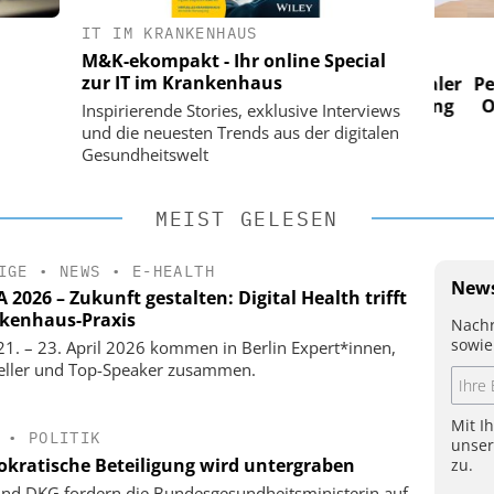
IT IM KRANKENHAUS
 AG
EASY SOFTWARE AG
M&K-ekompakt - Ihr online Special
im
Digitalisierung im
zur IT im Krankenhaus
n digitaler
Personalmanagement: Von digitaler
Perso
 Steuerung
Ordnung zur KI-fähigen Steuerung
Ordn
Inspirierende Stories, exklusive Interviews
und die neuesten Trends aus der digitalen
Gesundheitswelt
MEIST GELESEN
IGE
•
NEWS
•
E-HEALTH
News
2026 – Zukunft gestalten: Digital Health trifft
kenhaus-Praxis
Nachr
sowie
1. – 23. April 2026 kommen in Berlin Expert*innen,
eller und Top-Speaker zusammen.
Mit I
•
POLITIK
unse
kratische Beteiligung wird untergraben
zu.
nd DKG fordern die Bundesgesundheitsministerin auf,