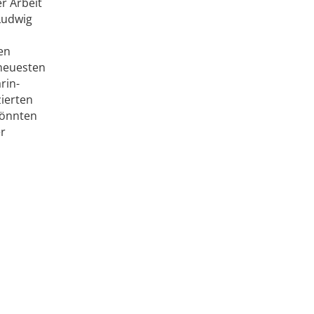
r Arbeit
Ludwig
en
 neuesten
rin-
zierten
könnten
er