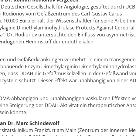
eutschen Gesellschaft für Angiologie, gestiftet durch UC
an Rodionov vom Gefäßzentrum des Carl Gustav Carus
. 10.000 Euro erhält der Wissenschaftler für seine Arbeit m
hylagine Dimethylaminohydrolase Protects Against Cerebral
a". Dr. Rodionov untersuchte den Einfluss von asymmetris
 endogenen Hemmstoff der endothelialen
toren und Gefäßerkrankungen vermehrt. In einem transgenen
abbauende Enzym Dimethylarginin Dimethylaminohydrolas
zeigen, dass DDAH die Gefäßmuskelzellen in der Gefäßwand v
cystein schützt. Dieser Effekt war unabhängig von einer A
 ADMA-abhängigen und -unabhängigen vaskulären Effekten 
eine Steigerung der DDAH-Aktivität ein therapeutischer Ans
sein könnte.
an Dr. Marc Schindewolf
sitätsklinikum Frankfurt am Main (Zentrum der Inneren Med