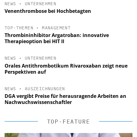
NEWS
•
UNTERNEHMEN
Venenthrombose bei Hochbetagten
TOP-THEMEN
•
MANAGEMENT
Thrombininhibitor Argatroban: innovative
Therapieoption bei HIT II
NEWS
•
UNTERNEHMEN
Orales Antithrombotikum Rivaroxaban zeigt neue
Perspektiven auf
NEWS
•
AUSZEICHNUNGEN
DGA vergibt Preise für herausragende Arbeiten an
Nachwuchswissenschaftler
TOP-FEATURE