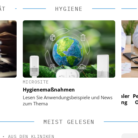
ÄT
HYGIENE
MICROSITE
 AG
EASY SOFTWARE AG
Hygienemaßnahmen
im
Digitalisierung im
n digitaler
Personalmanagement: Von digitaler
Perso
Lesen Sie Anwendungsbeispiele und News
 Steuerung
Ordnung zur KI-fähigen Steuerung
Ordn
zum Thema
MEIST GELESEN
•
AUS DEN KLINIKEN