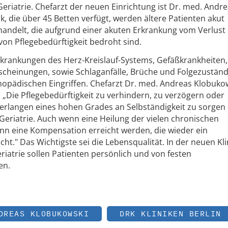
eriatrie. Chefarzt der neuen Einrichtung ist Dr. med. Andr
ik, die über 45 Betten verfügt, werden ältere Patienten akut
handelt, die aufgrund einer akuten Erkrankung vom Verlust 
von Pflegebedürftigkeit bedroht sind.
krankungen des Herz-Kreislauf-Systems, Gefäßkrankheiten,
scheinungen, sowie Schlaganfälle, Brüche und Folgezustän
opädischen Eingriffen. Chefarzt Dr. med. Andreas Klobuko
t: „Die Pflegebedürftigkeit zu verhindern, zu verzögern oder
rlangen eines hohen Grades an Selbständigkeit zu sorgen 
Geriatrie. Auch wenn eine Heilung der vielen chronischen
kann eine Kompensation erreicht werden, die wieder ein
t." Das Wichtigste sei die Lebensqualität. In der neuen Klin
iatrie sollen Patienten persönlich und von festen
en.
DREAS KLOBUKOWSKI
DRK KLINIKEN BERLIN