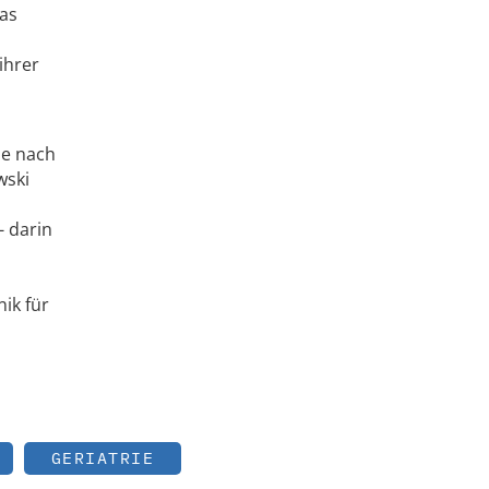
eas
ihrer
de nach
wski
- darin
ik für
GERIATRIE