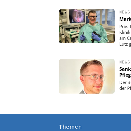
NEWS
Mark
Priv.
Klini
am Ca
Lutz 
NEWS
Sank
Pfle
Der 3
der P
Themen