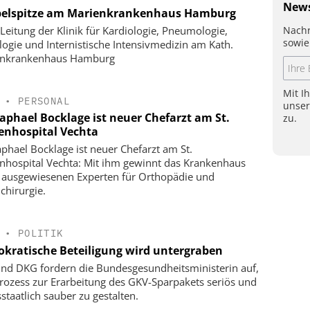
News
elspitze am Marienkrankenhaus Hamburg
Nachr
Leitung der Klinik für Kardiologie, Pneumologie,
sowie
logie und Internistische Intensivmedizin am Kath.
enkrankenhaus Hamburg
Mit I
•
PERSONAL
unse
Raphael Bocklage ist neuer Chefarzt am St.
zu.
enhospital Vechta
aphael Bocklage ist neuer Chefarzt am St.
nhospital Vechta: Mit ihm gewinnt das Krankenhaus
 ausgewiesenen Experten für Orthopädie und
chirurgie.
•
POLITIK
kratische Beteiligung wird untergraben
nd DKG fordern die Bundesgesundheitsministerin auf,
rozess zur Erarbeitung des GKV-Sparpakets seriös und
staatlich sauber zu gestalten.