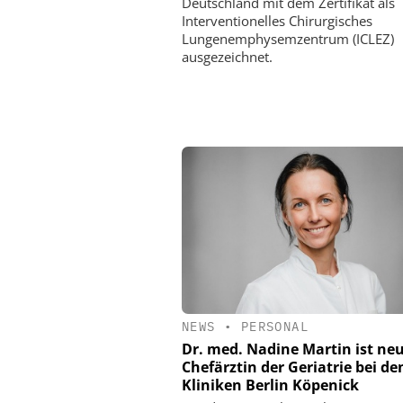
Deutschland mit dem Zertifikat als
Interventionelles Chirurgisches
Lungenemphysemzentrum (ICLEZ)
ausgezeichnet.
NEWS
•
PERSONAL
Dr. med. Nadine Martin ist ne
Chefärztin der Geriatrie bei d
Kliniken Berlin Köpenick