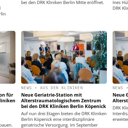
bei den DRK Kliniken Berlin Mitte eröffnet.
Ines Hü
d
DRK Kli
lin
NEWS
•
AUS DEN KLINIKEN
NEWS
on für
Neue Geriatrie-Station mit
Neue G
liniken
Alterstraumatologischem Zentrum
Alter
bei den DRK Kliniken Berlin Köpenick
DRK Kli
Auf nun drei Etagen bieten die DRK Kliniken
Interdi
Berlin Köpenick eine interdisziplinäre
erweite
ubauen.
geriatrische Versorgung. Im September