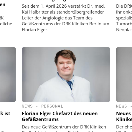
sen
Seit dem 1. April 2026 verstärkt Dr. med.
Die DRK
Kai Halbritter als standortübergreifender
ihr onk
RK
Leiter der Angiologie das Team des
speziali
dliche
Gefäßzentrums der DRK Kliniken Berlin um
Tumorb
Florian Elger.
Neoplas
NEWS
•
PERSONAL
NEWS
k ist
Florian Elger Chefarzt des neuen
Neues 
Gefäßzentrums
Klinik
Das neue Gefäßzentrum der DRK Kliniken
Der ehe