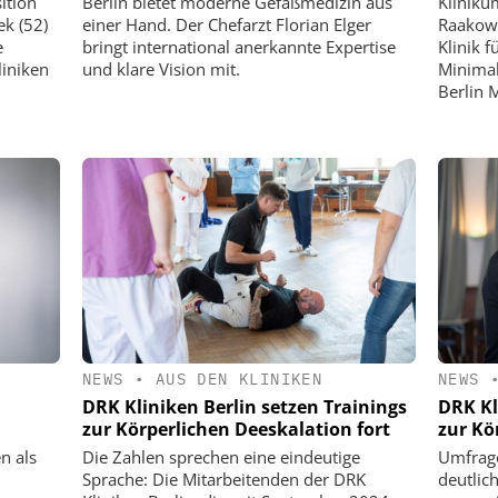
ition
Berlin bietet moderne Gefäßmedizin aus
Kliniku
ek (52)
einer Hand. Der Chefarzt Florian Elger
Raakow,
e
bringt international anerkannte Expertise
Klinik f
liniken
und klare Vision mit.
Minimal
Berlin M
NEWS
•
AUS DEN KLINIKEN
NEWS
DRK Kliniken Berlin setzen Trainings
DRK Kl
zur Körperlichen Deeskalation fort
zur Kö
n als
Die Zahlen sprechen eine eindeutige
Umfrage
Sprache: Die Mitarbeitenden der DRK
deutlic