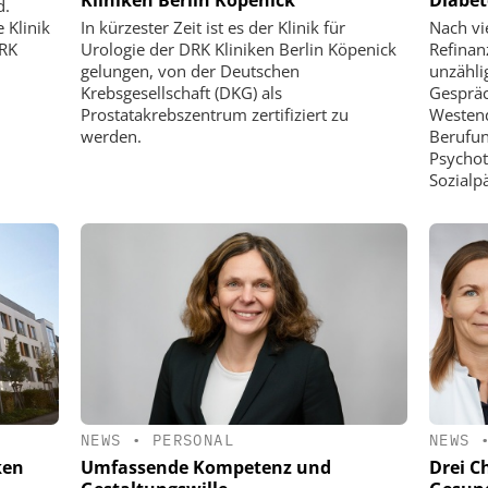
d.
 Klinik
In kürzester Zeit ist es der Klinik für
Nach vi
DRK
Urologie der DRK Kliniken Berlin Köpenick
Refinan
gelungen, von der Deutschen
unzähli
Krebsgesellschaft (DKG) als
Gespräc
Prostatakrebszentrum zertifiziert zu
Westen
werden.
Berufun
Psychot
Sozialpä
NEWS
•
PERSONAL
NEWS
ken
Umfassende Kompetenz und
Drei C