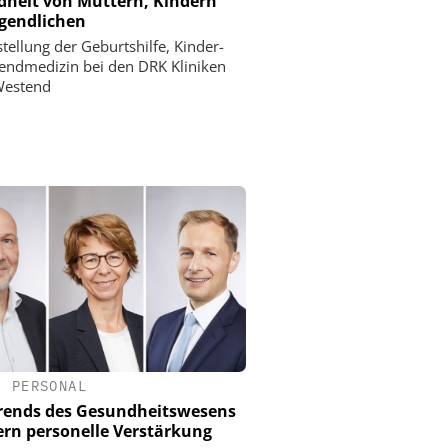
heit von Müttern, Kindern
gendlichen
tellung der Geburtshilfe, Kinder-
endmedizin bei den DRK Kliniken
Westend
•
PERSONAL
rends des Gesundheitswesens
ern personelle Verstärkung