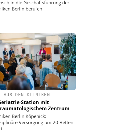
bsch in die Geschäftsführung der
niken Berlin berufen
•
AUS DEN KLINIKEN
eriatrie-Station mit
straumatologischem Zentrum
niken Berlin Köpenick:
sziplinäre Versorgung um 20 Betten
rt