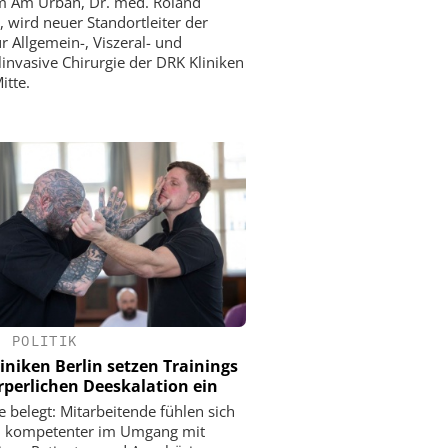
m Am Urban, Dr. med. Roland
 wird neuer Standortleiter der
ür Allgemein-, Viszeral- und
invasive Chirurgie der DRK Kliniken
itte.
•
POLITIK
iniken Berlin setzen Trainings
rperlichen Deeskalation ein
 belegt: Mitarbeitende fühlen sich
h kompetenter im Umgang mit