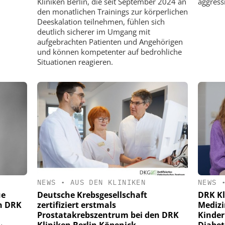
Kliniken Berlin, die seit September 2024 an
aggress
den monatlichen Trainings zur körperlichen
Deeskalation teilnehmen, fühlen sich
deutlich sicherer im Umgang mit
aufgebrachten Patienten und Angehörigen
und können kompetenter auf bedrohliche
Situationen reagieren.
NEWS
•
AUS DEN KLINIKEN
NEWS
ue
Deutsche Krebsgesellschaft
DRK Kl
en DRK
zertifiziert erstmals
Medizi
Prostatakrebszentrum bei den DRK
Kinder
Kliniken Berlin Köpenick
Diabet