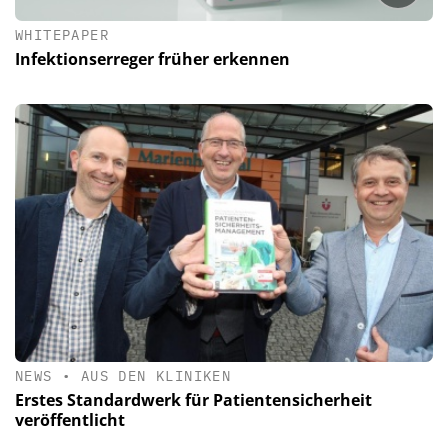
WHITEPAPER
Infektionserreger früher erkennen
NEWS
•
AUS DEN KLINIKEN
Erstes Standardwerk für Patientensicherheit
veröffentlicht