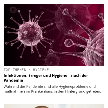
TOP-THEMEN
•
HYGIENE
Infektionen, Erreger und Hygiene – nach der
Pandemie
Während der Pandemie sind alle Hygienepro­bleme und -
maßnahmen im Krankenhaus in den Hintergrund getreten.