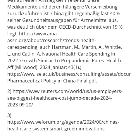
was auf einen Anstieg der Preise für diese
Medikamente und deren häufigere Verschreibung
zurückzuführen ist. China gibt regelmäßig fast 40 %
seiner Gesundheitsausgaben für Arzneimittel aus,
was deutlich über dem OECD-Durchschnitt von 19 %
liegt: https://www.ama-
assn.org/about/research/trends-health-
carespending; auch Hartman, M., Martin, A., Whittle,
L. und Catlin, A. National Health Care Spending In
2022: Growth Similar To Prepandemic Rates. Health
Aff (Millwood). 2024 Januar; 43(1).;
https://www.lse.ac.uk/business/consulting/assets/docu
Pharmaceutical-Policy-in-China-Final.pdf.
2) https://www.reuters.com/world/us/us-employers-
see-biggest-healthcare-cost-jump-decade-2024-
2023-09-20/
3)
https://www.weforum.org/agenda/2024/06/chinas-
healthcare-system-smart-green-innovations-