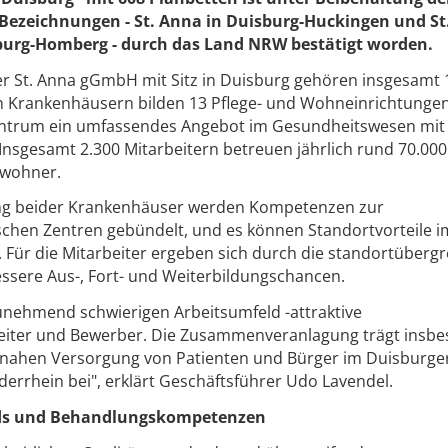
 Bezeichnungen - St. Anna in Duisburg-Huckingen und St
sburg-Homberg - durch das Land NRW bestätigt worden.
er St. Anna gGmbH mit Sitz in Duisburg gehören insgesamt 
n Krankenhäusern bilden 13 Pflege- und Wohneinrichtungen
entrum ein umfassendes Angebot im Gesundheitswesen mit
nsgesamt 2.300 Mitarbeitern betreuen jährlich rund 70.000
ewohner.
g beider Krankenhäuser werden Kompetenzen zur
schen Zentren gebündelt, und es können Standortvorteile i
Für die Mitarbeiter ergeben sich durch die standortüberg
essere Aus-, Fort- und Weiterbildungschancen.
zunehmend schwierigen Arbeitsumfeld -attraktive
iter und Bewerber. Die Zusammenveranlagung trägt insb
tnahen Versorgung von Patienten und Bürger im Duisburge
errhein bei", erklärt Geschäftsführer Udo Lavendel.
ards und Behandlungskompetenzen