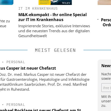
IT IM KRANKENHAUS
 AG
EASY SOFTWARE AG
M&K-ekompakt - Ihr online Special
im
Digitalisierung im
zur IT im Krankenhaus
n digitaler
Personalmanagement: Von digitaler
Perso
hte zu
 Steuerung
Ordnung zur KI-fähigen Steuerung
Ordn
neue
Inspirierende Stories, exklusive Interviews
und die neuesten Trends aus der digitalen
Gesundheitswelt
MEIST GELESEN
•
PERSONAL
News
us Casper ist neuer Chefarzt
Nachr
-Doz. Dr. med. Markus Casper ist neuer Chefarzt der
sowie
k für Gastroenterologie, Hepatologie und Infektiologie
ritasKlinikum Saarbrücken. Prof. Dr. med. Manfred
geht in Ruhestand.
Mit I
unse
•
PERSONAL
zu.
Raphael Bocklage ist neuer Chefarzt am St.