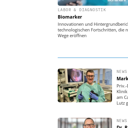
LABOR & DIAGNOSTIK
EASY SOFTWARE
Biomarker
Digitalisierung 
Personalmanagement: Vo
Innovationen und Hintergrundberic
Ordnung zur KI-fähigen
technologischen Fortschritten, die 
Wege eröffnen
NEWS
Mark
Priv.
Klini
am Ca
Lutz 
NEWS
Dr. 