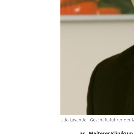
Udo Lavendel, Geschäftsführer der 
as „Malteser Klinikum