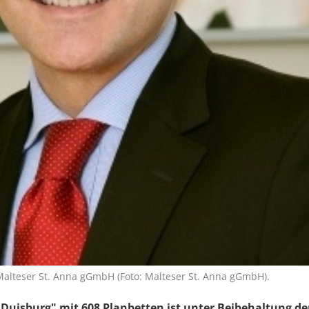
Malteser St. Anna gGmbH (Foto: Malteser St. Anna gGmbH).
 Duisburg" mit 608 Planbetten ist unter Beibehaltung de