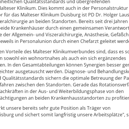
inheitlichen Qualitätsstandards und übergreifenden
eser Klinikum. Dies kommt auch in der Personalstruktur 
r für das Malteser Klinikum Duisburg ist PD Dr. Holger Lau
eralchirurgie an beiden Standorten. Bereits seit drei Jahre
 beide Krankenhäuser durch einen gemeinsamen Verantwort
e der Allgemein- und Viszeralchirurgie, Anästhesie, Gefäßch
eweils in Personalunion durch einen Chefarzt geleitet werd
en Vorteile des Malteser Klinikumverbundes sind, dass es s
en sowohl ein wohnortnahes als auch ein sich ergänzendes
en. In den Gesamtabteilungen können Synergien besser ge
eichter ausgetauscht werden. Diagnose- und Behandlungs
 Qualitätsstandards sichern die optimale Betreuung der Pa
rfahren zwischen den Standorten. Gerade das Rotationsver
fachkräften in der Aus- und Weiterbildungsphase von den
chtigungen an beiden Krankenhausstandorten zu profitie
 unsere bereits sehr gute Position als Träger von
sburg und sichert somit langfristig unsere Arbeitsplätze", 