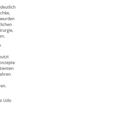
deutlich
schke,
n wurden
lichen
irurgie,
en.
o
nutzt
konzepte
tienten
fahren
ren.
so Udo