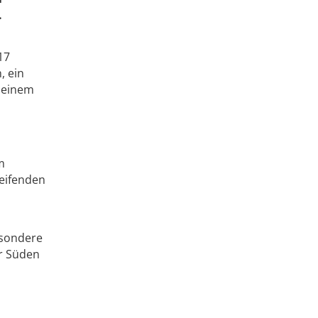
.
17
, ein
 einem
m
reifenden
esondere
r Süden