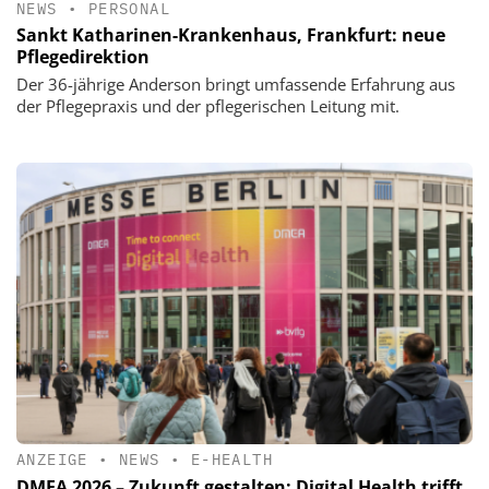
NEWS
•
PERSONAL
Sankt Katharinen-Krankenhaus, Frankfurt: neue
Pflegedirektion
Der 36-jährige Anderson bringt umfassende Erfahrung aus
der Pflegepraxis und der pflegerischen Leitung mit.
ANZEIGE
•
NEWS
•
E-HEALTH
DMEA 2026 – Zukunft gestalten: Digital Health trifft