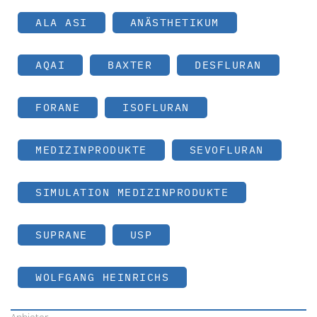
ALA ASI
ANÄSTHETIKUM
AQAI
BAXTER
DESFLURAN
FORANE
ISOFLURAN
MEDIZINPRODUKTE
SEVOFLURAN
SIMULATION MEDIZINPRODUKTE
SUPRANE
USP
WOLFGANG HEINRICHS