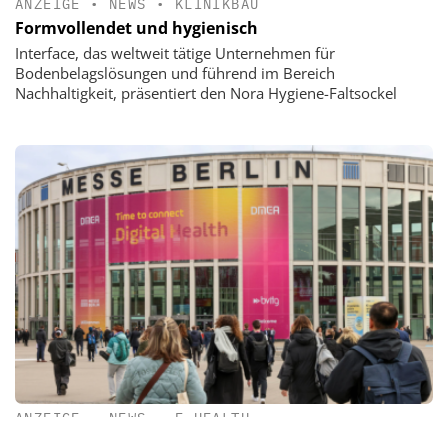
ANZEIGE
•
NEWS
•
KLINIKBAU
Formvollendet und hygienisch
Interface, das weltweit tätige Unternehmen für
Bodenbelagslösungen und führend im Bereich
Nachhaltigkeit, präsentiert den Nora Hygiene-Faltsockel
ANZEIGE
•
NEWS
•
E-HEALTH
DMEA 2026 – Zukunft gestalten: Digital Health trifft