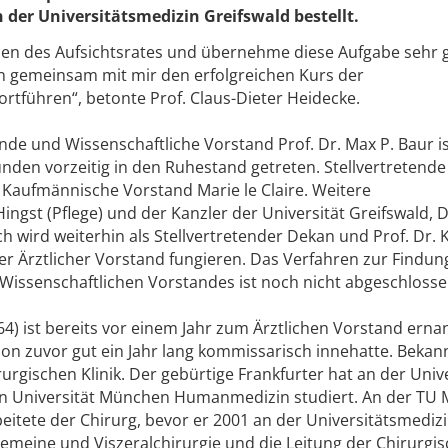
der Universitätsmedizin Greifswald bestellt.
uen des Aufsichtsrates und übernehme diese Aufgabe sehr 
 gemeinsam mit mir den erfolgreichen Kurs der
ortführen“, betonte Prof. Claus-Dieter Heidecke.
nde und Wissenschaftliche Vorstand Prof. Dr. Max P. Baur i
ünden vorzeitig in den Ruhestand getreten. Stellvertretende
 Kaufmännische Vorstand Marie le Claire. Weitere
ingst (Pflege) und der Kanzler der Universität Greifswald, D
ch wird weiterhin als Stellvertretender Dekan und Prof. Dr. 
r Ärztlicher Vorstand fungieren. Das Verfahren zur Findun
 Wissenschaftlichen Vorstandes ist noch nicht abgeschlosse
(64) ist bereits vor einem Jahr zum Ärztlichen Vorstand erna
on zuvor gut ein Jahr lang kommissarisch innehatte. Bekannt
rurgischen Klinik. Der gebürtige Frankfurter hat an der Univ
n Universität München Humanmedizin studiert. An der TU
beitete der Chirurg, bevor er 2001 an der Universitätsmediz
gemeine und Viszeralchirurgie und die Leitung der Chirurgi