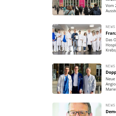
Vom 2
Ausst
NEWS
Fran
Das O
Hospi
Krebs
NEWS
Dopp
Neue 
Angio
Mari
NEWS
Demo