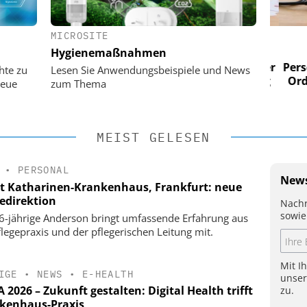
MICROSITE
 AG
EASY SOFTWARE AG
Hygienemaßnahmen
im
Digitalisierung im
n digitaler
Personalmanagement: Von digitaler
Perso
hte zu
Lesen Sie Anwendungsbeispiele und News
 Steuerung
Ordnung zur KI-fähigen Steuerung
Ordn
neue
zum Thema
MEIST GELESEN
•
PERSONAL
News
t Katharinen-Krankenhaus, Frankfurt: neue
gedirektion
Nachr
sowie
6-jährige Anderson bringt umfassende Erfahrung aus
flegepraxis und der pflegerischen Leitung mit.
Mit I
IGE
•
NEWS
•
E-HEALTH
unse
2026 – Zukunft gestalten: Digital Health trifft
zu.
kenhaus-Praxis