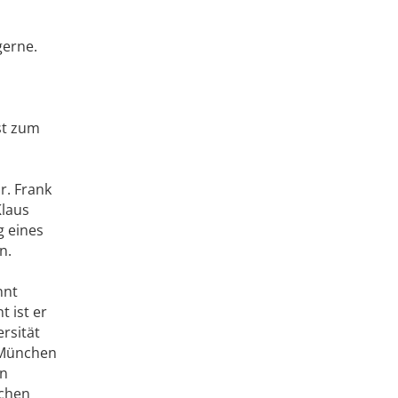
gerne.
st zum
r. Frank
Klaus
g eines
n.
nnt
 ist er
ersität
 München
in
schen