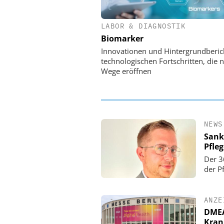
LABOR & DIAGNOSTIK
EASY SOFTWARE
Biomarker
Digitalisierung 
Personalmanagement: Vo
Innovationen und Hintergrundberic
Ordnung zur KI-fähigen
technologischen Fortschritten, die 
Wege eröffnen
NEWS
Sank
Pfle
Der 3
der P
ANZE
DMEA 
Kran