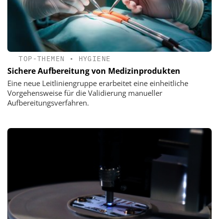
TOP-THEMEN
•
HYGIENE
Sichere Aufbereitung von Medizinprodukten
Eine neue Leitliniengruppe erarbeitet eine einheitliche
Vorgehensweise für die Validierung manueller
Aufbereitungsverfahren.