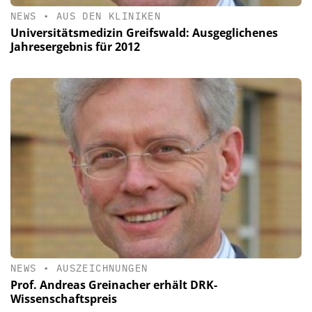
NEWS
•
AUS DEN KLINIKEN
Universitätsmedizin Greifswald: Ausgeglichenes
Jahresergebnis für 2012
NEWS
•
AUSZEICHNUNGEN
Prof. Andreas Greinacher erhält DRK-
Wissenschaftspreis