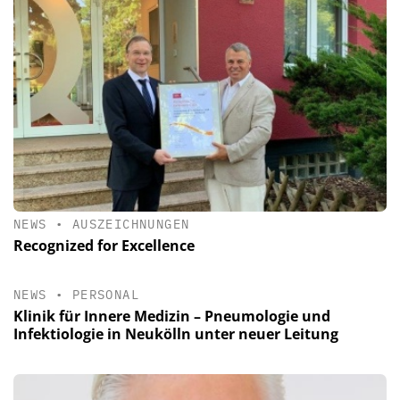
NEWS
•
AUSZEICHNUNGEN
Recognized for Excellence
NEWS
•
PERSONAL
Klinik für Innere Medizin – Pneumologie und
Infektiologie in Neukölln unter neuer Leitung