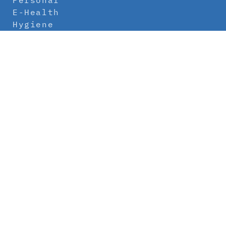
Personal
E-Health
Hygiene
Labor
Medizintechnik
Klinikbau
Newsletter
Abo
Kontakt
Mediadaten
Über uns
Impressum
Datenschutz
AGB