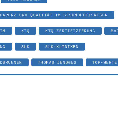
PARENZ UND QUALITÄT IM GESUNDHEITSWESEN
IM
KTQ
KTQ-ZERTIFIZIERUNG
MA
NG
SLK
SLK-KLINIKEN
DBRUNNEN
THOMAS JENDGES
TOP-WERTE