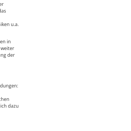
er
das
iken u.a.
en in
 weiter
ung der
eldungen:
ichen
ich dazu