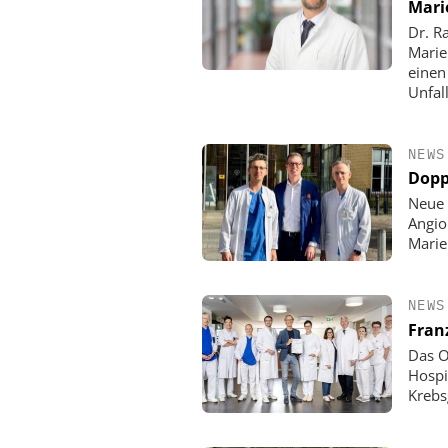
Mari
Dr. R
Marie
einen
Unfall
NEWS
Dopp
Neue 
Angio
Mari
NEWS
Fran
Das O
Hospi
Krebs