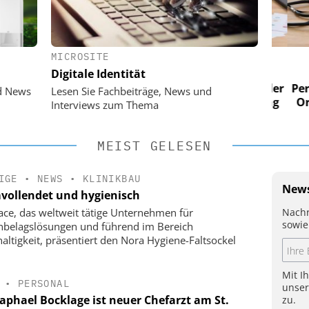
MICROSITE
 AG
EASY SOFTWARE AG
Digitale Identität
im
Digitalisierung im
n digitaler
Personalmanagement: Von digitaler
Perso
d News
Lesen Sie Fachbeiträge, News und
 Steuerung
Ordnung zur KI-fähigen Steuerung
Ordn
Interviews zum Thema
MEIST GELESEN
IGE
•
NEWS
•
KLINIKBAU
News
vollendet und hygienisch
Nachr
face, das weltweit tätige Unternehmen für
sowie
belagslösungen und führend im Bereich
altigkeit, präsentiert den Nora Hygiene-Faltsockel
Mit I
•
PERSONAL
unse
Raphael Bocklage ist neuer Chefarzt am St.
zu.