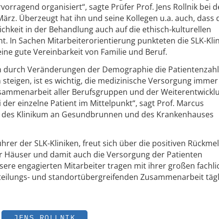
orragend organisiert“, sagte Prüfer Prof. Jens Rollnik bei d
ärz. Überzeugt hat ihn und seine Kollegen u.a. auch, dass 
chkeit in der Behandlung auch auf die ethisch-kulturellen
t. In Sachen Mitarbeiterorientierung punkteten die SLK-Klin
ine gute Vereinbarkeit von Familie und Beruf.
uch durch Veränderungen der Demographie die Patientenzahl
steigen, ist es wichtig, die medizinische Versorgung immer
usammenarbeit aller Berufsgruppen und der Weiterentwickl
 der einzelne Patient im Mittelpunkt“, sagt Prof. Marcus
or des Klinikum an Gesundbrunnen und des Krankenhauses
hrer der SLK-Kliniken, freut sich über die positiven Rückm
 der Häuser und damit auch die Versorgung der Patienten
sere engagierten Mitarbeiter tragen mit ihrer großen fachl
eilungs- und standortübergreifenden Zusammenarbeit tägl
JENS ROLLNIK