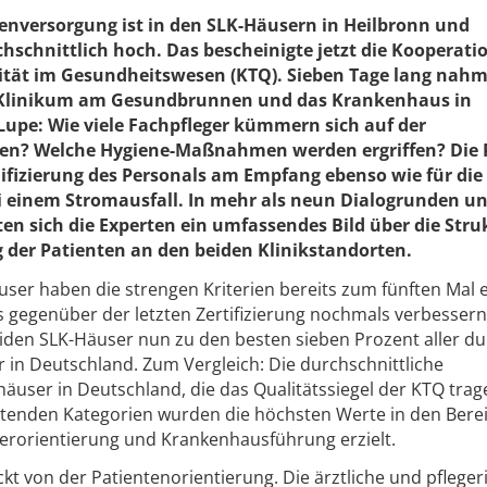
tenversorgung ist in den SLK-Häusern in Heilbronn und
schnittlich hoch. Das bescheinigte jetzt die Kooperatio
tät im Gesundheitswesen (KTQ). Sieben Tage lang nahm
s Klinikum am Gesundbrunnen und das Krankenhaus in
upe: Wie viele Fachpfleger kümmern sich auf der
nten? Welche Hygiene-Maßnahmen werden ergriffen? Die 
alifizierung des Personals am Empfang ebenso wie für die
inem Stromausfall. In mehr als neun Dialogrunden un
en sich die Experten ein umfassendes Bild über die Stru
g der Patienten an den beiden Klinikstandorten.
user haben die strengen Kriterien bereits zum fünften Mal er
s gegenüber der letzten Zertifizierung nochmals verbessern
iden SLK-Häuser nun zu den besten sieben Prozent aller du
r in Deutschland. Zum Vergleich: Die durchschnittliche
er in Deutschland, die das Qualitätssiegel der KTQ tragen
ertenden Kategorien wurden die höchsten Werte in den Bere
terorientierung und Krankenhausführung erzielt.
t von der Patientenorientierung. Die ärztliche und pfleger