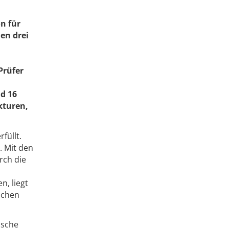
n für
en drei
Prüfer
d 16
kturen,
füllt.
. Mit den
rch die
, liegt
ichen
ische