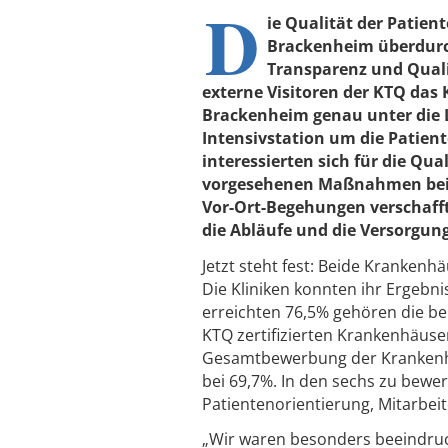
D
ie Qualität der Patien
Brackenheim überdurch
Transparenz und Quali
externe Visitoren der KTQ da
Brackenheim genau unter die L
Intensivstation um die Patie
interessierten sich für die Qu
vorgesehenen Maßnahmen bei e
Vor-Ort-Begehungen verschafft
die Abläufe und die Versorgun
Jetzt steht fest: Beide Krankenhä
Die Kliniken konnten ihr Ergebni
erreichten 76,5% gehören die be
KTQ zertifizierten Krankenhäuse
Gesamtbewerbung der Krankenhäus
bei 69,7%. In den sechs zu bew
Patientenorientierung, Mitarbei
„Wir waren besonders beeindruck