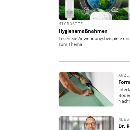
MICROSITE
EASY SOFTWARE
Hygienemaßnahmen
Digitalisierung 
Personalmanagement: Vo
Lesen Sie Anwendungsbeispiele un
Ordnung zur KI-fähigen
zum Thema
ANZE
Form
Inter
Boden
Nachh
NEWS
Dr. 