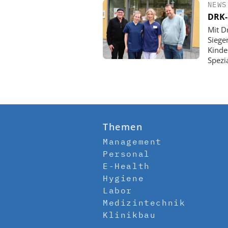
NEWS
DRK-
Mit D
Siege
Kinde
Spezi
Themen
Management
Personal
E-Health
Hygiene
Labor
Medizintechnik
Klinikbau