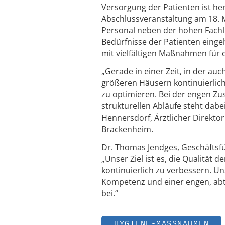
Versorgung der Patienten ist herv
Abschlussveranstaltung am 18. M
Personal neben der hohen Fachli
Bedürfnisse der Patienten eingeh
mit vielfältigen Maßnahmen für e
„Gerade in einer Zeit, in der a
größeren Häusern kontinuierlich 
zu optimieren. Bei der engen Z
strukturellen Abläufe steht dabei
Hennersdorf, Ärztlicher Direkt
Brackenheim.
Dr. Thomas Jendges, Geschäftsfü
„Unser Ziel ist es, die Qualität
kontinuierlich zu verbessern. Un
Kompetenz und einer engen, abt
bei.“
HYGIENE-MASSNAHMEN