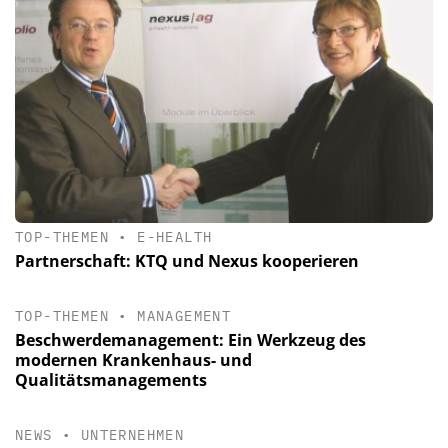
TOP-THEMEN
•
E-HEALTH
Partnerschaft: KTQ und Nexus kooperieren
TOP-THEMEN
•
MANAGEMENT
Beschwerdemanagement: Ein Werkzeug des
modernen Krankenhaus- und
Qualitätsmanagements
NEWS
•
UNTERNEHMEN