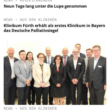
NEWS
•
AUSZEICHNUNGEN
Neun Tage lang unter die Lupe genommen
NEWS
•
AUS DEN KLINIKEN
Klinikum Fürth erhält als erstes Klinikum in Bayern
das Deutsche Palliativsiegel
NEWS
•
AUS DEN KLINIKEN