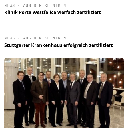
NEWS
•
AUS DEN KLINIKEN
Klinik Porta Westfalica vierfach zertifiziert
NEWS
•
AUS DEN KLINIKEN
Stuttgarter Krankenhaus erfolgreich zertifiziert