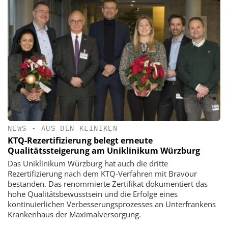
NEWS
•
AUS DEN KLINIKEN
KTQ-Rezertifizierung belegt erneute
Qualitätssteigerung am Uniklinikum Würzburg
Das Uniklinikum Würzburg hat auch die dritte
Rezertifizierung nach dem KTQ-Verfahren mit Bravour
bestanden. Das renommierte Zertifikat dokumentiert das
hohe Qualitätsbewusstsein und die Erfolge eines
kontinuierlichen Verbesserungsprozesses an Unterfrankens
Krankenhaus der Maximalversorgung.