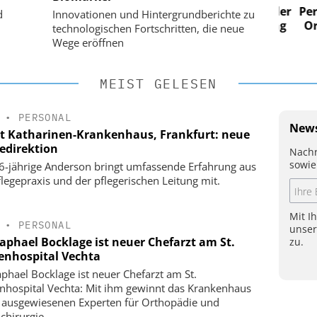
n digitaler
Personalmanagement: Von digitaler
Perso
d
Innovationen und Hintergrundberichte zu
 Steuerung
Ordnung zur KI-fähigen Steuerung
Ordn
technologischen Fortschritten, die neue
Wege eröffnen
MEIST GELESEN
•
PERSONAL
News
t Katharinen-Krankenhaus, Frankfurt: neue
gedirektion
Nachr
sowie
6-jährige Anderson bringt umfassende Erfahrung aus
flegepraxis und der pflegerischen Leitung mit.
Mit I
•
PERSONAL
unse
Raphael Bocklage ist neuer Chefarzt am St.
zu.
enhospital Vechta
aphael Bocklage ist neuer Chefarzt am St.
nhospital Vechta: Mit ihm gewinnt das Krankenhaus
 ausgewiesenen Experten für Orthopädie und
chirurgie.