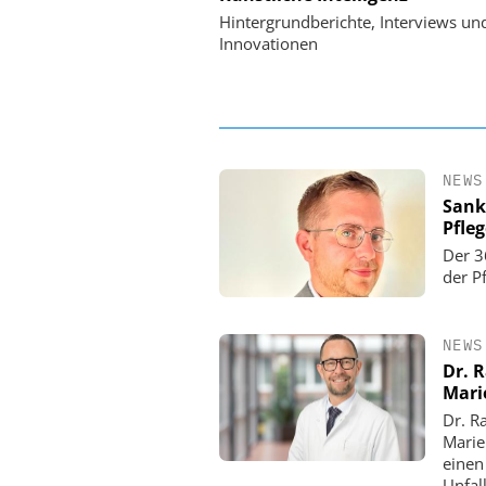
Personalmanagement: Vo
Hintergrundberichte, Interviews un
Ordnung zur KI-fähigen
Innovationen
NEWS
Sank
Pfle
Der 3
der P
NEWS
Dr. 
Mari
Dr. R
Marie
einen
Unfall