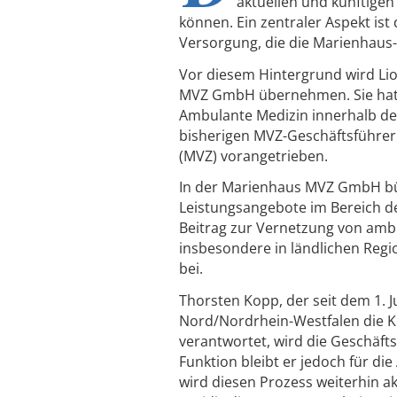
aktuellen und künftig
können. Ein zentraler Aspekt is
Versorgung, die die Marienhaus-
Vor diesem Hintergrund wird Lio
MVZ GmbH übernehmen. Sie hatte
Ambulante Medizin innerhalb 
bisherigen MVZ-Geschäftsführe
(MVZ) vorangetrieben.
In der Marienhaus MVZ GmbH bün
Leistungsangebote im Bereich d
Beitrag zur Vernetzung von ambu
insbesondere in ländlichen Regi
bei.
Thorsten Kopp, der seit dem 1. J
Nord/Nordrhein-Westfalen die K
verantwortet, wird die Geschäft
Funktion bleibt er jedoch für di
wird diesen Prozess weiterhin a