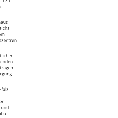
en zu
n
haus
eichs
dem
szentren
tlichen
idenden
 tragen
orgung
Pfalz
uen
h und
oba