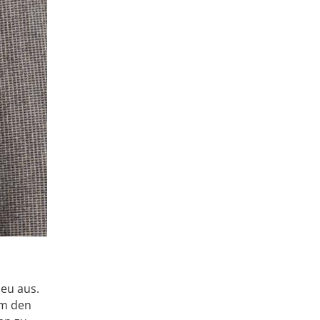
neu aus.
um den