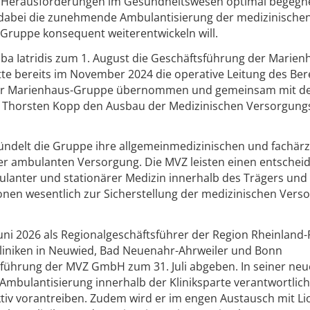
en Herausforderungen im Gesundheitswesen optimal begegn
t dabei die zunehmende Ambulantisierung der medizinische
Gruppe konsequent weiterentwickeln will.
ba Iatridis zum 1. August die Geschäftsführung der Marien
 bereits im November 2024 die operative Leitung des Ber
der Marienhaus-Gruppe übernommen und gemeinsam mit 
r Thorsten Kopp den Ausbau der Medizinischen Versorgung
delt die Gruppe ihre allgemeinmedizinischen und fachärz
er ambulanten Versorgung. Die MVZ leisten einen entsche
lanter und stationärer Medizin innerhalb des Trägers und
onen wesentlich zur Sicherstellung der medizinischen Vers
uni 2026 als Regionalgeschäftsführer der Region Rheinland-
liniken in Neuwied, Bad Neuenahr-Ahrweiler und Bonn
sführung der MVZ GmbH zum 31. Juli abgeben. In seiner ne
e Ambulantisierung innerhalb der Kliniksparte verantwortlic
ktiv vorantreiben. Zudem wird er im engen Austausch mit Li