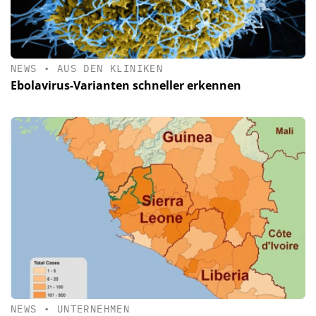
NEWS
•
AUS DEN KLINIKEN
Ebolavirus-Varianten schneller erkennen
NEWS
•
UNTERNEHMEN