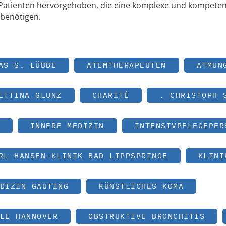
 Patienten hervorgehoben, die eine komplexe und kompete
 benötigen.
AS S. LÜBBE
ATEMTHERAPEUTEN
ATMUN
ETTINA GLUNZ
CHARITÉ
. CHRISTOPH 
INNERE MEDIZIN
INTENSIVPFLEGEPER
RL-HANSEN-KLINIK BAD LIPPSPRINGE
KLINI
DIZIN GAUTING
KÜNSTLICHES KOMA
LE HANNOVER
OBSTRUKTIVE BRONCHITIS