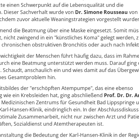
zte einen Schwerpunkt auf die Lebensqualität und die
. Dieser Sachverhalt wurde von
Dr. Simone Rousseau
von
nachdem zuvor aktuelle Weaningstrategien vorgestellt wurde
hmend die Beatmung über eine Maske eingesetzt. Somit mü
, nicht zwingend in ein "künstliches Koma" gelegt werden,
n chronischen obstruktiven Bronchitis oder auch nach Infek
chtigkeit der Menschen führt häufig dazu, dass im Rahme
urch eine Beatmung unterstützt werden muss. Darauf ging 
. Schaudt, anschaulich ein und wies damit auf das Übergew
iches Gesamtproblem hin.
eitsbildes der "erschöpften Atempumpe", das eine ebenso
 wie ein Krebsleiden hat, ging abschließend
Prof. Dr. Dr. 
des Medizinischen Zentrums für Gesundheit Bad Lippspringe 
 Karl-Hansen-Klinik, eindringlich ein. In der Abschlussdiskus
optimale Zusammenarbeit, nicht nur zwischen Arzt und Patie
ften, Sozialdienst und Atemtherapeuten ist.
nstaltung die Bedeutung der Karl-Hansen-Klinik in der Regi