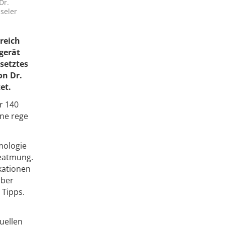
Dr.
seler
reich
gerät
setztes
on Dr.
et.
r 140
ine rege
mologie
eatmung.
kationen
über
 Tipps.
tuellen