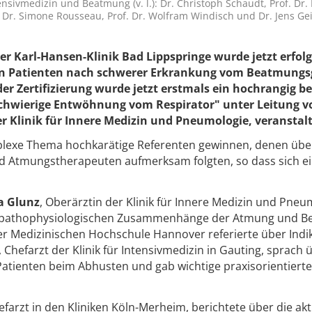
sivmedizin und Beatmung (v. l.): Dr. Christoph Schaudt, Prof. Dr. 
, Dr. Simone Rousseau, Prof. Dr. Wolfram Windisch und Dr. Jens Gei
r Karl-Hansen-Klinik Bad Lippspringe wurde jetzt erfolg
rden Patienten nach schwerer Erkrankung vom Beatmungs
er Zertifizierung wurde jetzt erstmals ein hochrangig be
wierige Entwöhnung vom Respirator" unter Leitung v
r Klinik für Innere Medizin und Pneumologie, veranstalt
plexe Thema hochkarätige Referenten gewinnen, denen übe
nd Atmungstherapeuten aufmerksam folgten, so dass sich e
a Glunz
, Oberärztin der Klinik für Innere Medizin und Pneu
die pathophysiologischen Zusammenhänge der Atmung und B
r Medizinischen Hochschule Hannover referierte über Indi
, Chefarzt der Klinik für Intensivmedizin in Gauting, sprach 
atienten beim Abhusten und gab wichtige praxisorientierte
efarzt in den Kliniken Köln-Merheim, berichtete über die ak