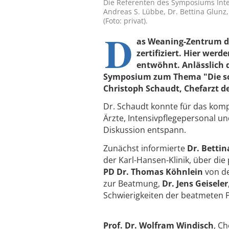
Die Referenten des Symposiums Inten
Andreas S. Lübbe, Dr. Bettina Glunz
(Foto: privat).
D
as Weaning-Zentrum de
zertifiziert. Hier we
entwöhnt. Anlässlich d
Symposium zum Thema "Die sch
Christoph Schaudt, Chefarzt de
Dr. Schaudt konnte für das kom
Ärzte, Intensivpflegepersonal u
Diskussion entspann.
Zunächst informierte
Dr. Bettin
der Karl-Hansen-Klinik, über 
PD Dr. Thomas Köhnlein
von de
zur Beatmung,
Dr. Jens Geiseler
Schwierigkeiten der beatmeten P
Prof. Dr. Wolfram Windisch
, Ch