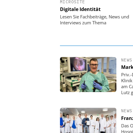
MICROSITE
EASY SOFTWARE
Digitale Identität
Digitalisierung 
Personalmanagement: Vo
Lesen Sie Fachbeiträge, News und
Ordnung zur KI-fähigen
Interviews zum Thema
NEWS
Mark
Priv.
Klini
am Ca
Lutz 
NEWS
Fran
Das O
Hospi