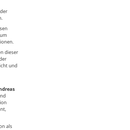
 der
n.
ssen
 zum
tionen.
n dieser
der
icht und
Andreas
und
sion
nt,
on als