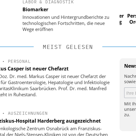
LABOR & DIAGNOSTIK
 AG
EASY SOFTWARE AG
Biomarker
im
Digitalisierung im
n digitaler
Personalmanagement: Von digitaler
Perso
Innovationen und Hintergrundberichte zu
 Steuerung
Ordnung zur KI-fähigen Steuerung
Ordn
technologischen Fortschritten, die neue
Wege eröffnen
MEIST GELESEN
•
PERSONAL
News
us Casper ist neuer Chefarzt
Nachr
-Doz. Dr. med. Markus Casper ist neuer Chefarzt der
sowie
k für Gastroenterologie, Hepatologie und Infektiologie
ritasKlinikum Saarbrücken. Prof. Dr. med. Manfred
geht in Ruhestand.
Mit I
unse
•
AUSZEICHNUNGEN
zu.
ziskus-Hospital Harderberg ausgezeichnet
nkologische Zentrum Osnabrück am Franziskus-
tal der Niels-Stensen-Kliniken ist von der Deutschen