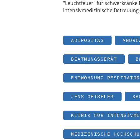
"Leuchtfeuer" für schwerkranke
intensivmedizinische Betreuung
ADIPOSITAS
ANDRE
BEATMUNGSGERÄT
B
ENTWÖHNUNG RESPIRATOR
JENS GEISELER
KA
KLINIK FÜR INTENSIVME
MEDIZINISCHE HOCHSCHU