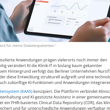
oard für meine Diabetespatienten.“
isolierte Anwendungen prägen vielerorts noch immer den
eitig verändert KI die Klinik-IT in bislang kaum gekannter
esem Hintergrund verfolgt das Berliner Unternehmen NursIT
er diese Entwicklung strukturell aufgreift und eine technol
 auch zukünftige KI-Funktionen und Anwendungen integrieren
entensystem (KAAS)
konzipiert. Die Plattform verbindet klinis
atenhaltung und KI-gestützte Assistenz in einer gemeinsam
t ein FHIR-basiertes Clinical Data Repository (CDR), das kli
peichert und für unterschiedliche Anwendungen verfügbar m