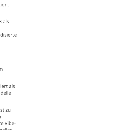
ion,
 als
disierte
im
ert als
delle
st zu
r
e Vibe-
neller