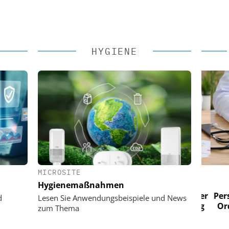
HYGIENE
MICROSITE
 AG
EASY SOFTWARE AG
Hygienemaßnahmen
im
Digitalisierung im
n digitaler
Personalmanagement: Von digitaler
Perso
d
Lesen Sie Anwendungsbeispiele und News
 Steuerung
Ordnung zur KI-fähigen Steuerung
Ordn
zum Thema