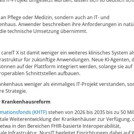
r an Pflege oder Medizin, sondern auch an IT- und
enhaus. Anwender beschreiben ihre Anforderungen in natür
 die technische Umsetzung übernimmt.
careIT X ist damit weniger ein weiteres klinisches System al
frastruktur für zukünftige Anwendungen. Neue KI-Agenten, d
nnen auf der Plattform integriert werden, solange sie auf
roperablen Schnittstellen aufbauen.
ankenhaus weniger als einmaliges IT-Projekt verstanden, so
re Strategie.
er Krankenhausreform
mationsfonds (KHTF)
stehen von 2026 bis 2035 bis zu 50 Mil
gitale Weiterentwicklung der Krankenhäuser zur Verfügung. c
– etwa in den Bereichen FHIR-basierte Interoperabilität,
ale Infrastruktur. NursIT begleitet Einrichtungen dabei auf