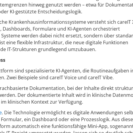
temgrenzen hinweg genutzt werden – etwa für Dokumentat
der KI-gestützte Entscheidungslogik.
sche Krankenhausinformationssysteme versteht sich careIT X
, Dashboards, Formulare und KI-Agenten orchestriert
ysteme werden dabei nicht ersetzt, sondern über standar
st eine flexible Infrastruktur, die neue digitale Funktionen
nde IT-Strukturen grundlegend umzubauen.
ess
attform sind spezialisierte KI-Agenten, die Routineaufgaben 
 Zwei Beispiele sind careIT Voice und careIT Vibe.
prachbasierte Dokumentation, bei der Inhalte direkt strukturi
werden. Der dokumentierte Inhalt wird in klinische Datenmo
 im klinischen Kontext zur Verfügung.
e
. Die Technologie ermöglicht es digitale Anwendungen selb
n Formular, ein Dashboard oder eine Prozesslogik. Aus diese
tform automatisch eine funktionsfähige Mini-App, sogenannt
s IT-Projekt umgesetzt wurden, lassen sich so deutlich sch