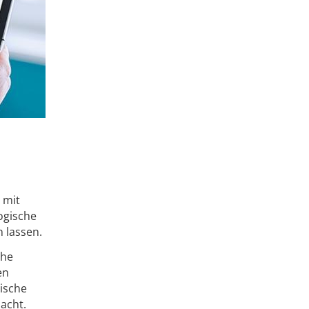
 mit
ogische
 lassen.
che
en
nische
acht.