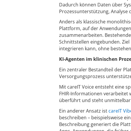
Dadurch können Daten über Sys
Prozessunterstützung, Analyse o
Anders als klassische monolithi
Plattform, auf der Anwendungen
zusammenarbeiten. Bestehende S
Schnittstellen eingebunden. Ziel i
integrieren kann, ohne bestehe
KI-Agenten im klinischen Proz
Ein zentraler Bestandteil der Pl
Versorgungsprozess unterstützen.
Mit careIT Voice entsteht eine s
FHIR-Informationen verarbeitet 
überführt und steht unmittelbar
Ein anderer Ansatz ist
careIT Vib
beschreiben – beispielsweise ei
Beschreibung generiert die Plat
Apps. Anwendungen, die früher al