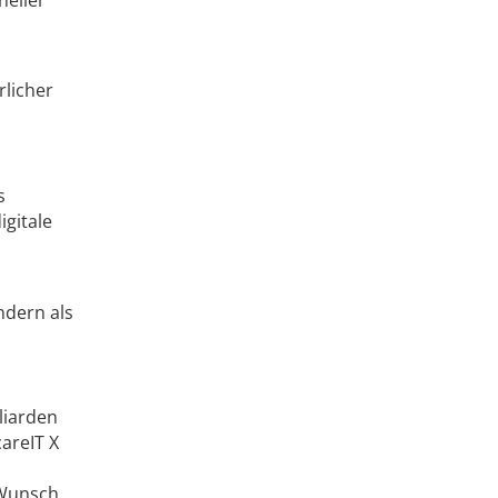
licher
s
igitale
ndern als
liarden
areIT X
 Wunsch