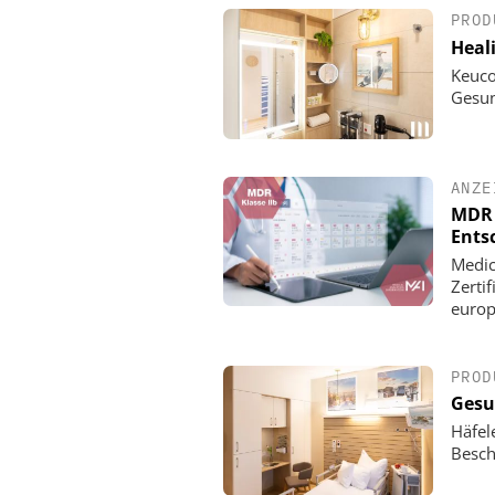
PROD
Heali
Keuco
Gesun
ANZE
MDR Z
Ents
Medic
Zerti
europ
PROD
Gesu
Häfel
Besch