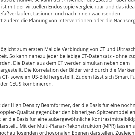
ist mit der virtuellen Endoskopie vergleichbar und das idea
efäßverläufen, Läsionen und nach innen wachsenden
t zudem die Planung von Interventionen oder die Nachsorg
öglicht zum ersten Mal die Verbindung von CT und Ultrasch
eit. So kann nahezu jeder beliebige CT-Datensatz - ohne zu
werden. Die Daten aus dem CT werden simultan neben dem
argestellt. Die Korrelation der Bilder wird durch die Markie
CT- sowie im US-Bild hergestellt. Zudem lässt sich Smart F
oder CEUS kombinieren.
 der High Density Beamformer, der die Basis für eine noch
doppler-Qualität gegenüber den bisherigen Spitzenmodellen
 ist er die Basis für eine außergewöhnliche Kontrastmittelbil
darstellt. Mit der Multi-Planar-Rekonstruktion (MPR) lassen s
 hochauflösenden orthogonalen Ebenen darstellen. Zugleich