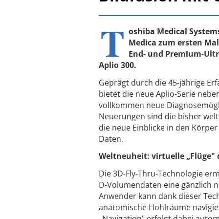
T
oshiba Medical Systems
Medica zum ersten Mal 
End- und Premium-Ultra
Aplio 300.
Geprägt durch die 45-jährige Er
bietet die neue Aplio-Serie nebe
vollkommen neue Diagnosemögli
Neuerungen sind die bisher welt
die neue Einblicke in den Körper 
Daten.
Weltneuheit: virtuelle „Flüge
Die 3D-Fly-Thru-Technologie erm
D-Volumendaten eine gänzlich n
Anwender kann dank dieser Tech
anatomische Hohlräume navigier
„Navigation" erfolgt dabei auto