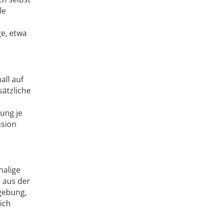
le
e, etwa
all auf
sätzliche
rung je
usion
malige
 aus der
dgebung,
ich