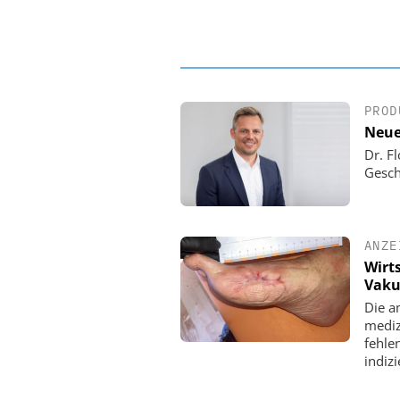
PROD
Neue
Dr. F
Gesch
ANZE
Wirt
Vaku
Die a
mediz
fehle
indizi