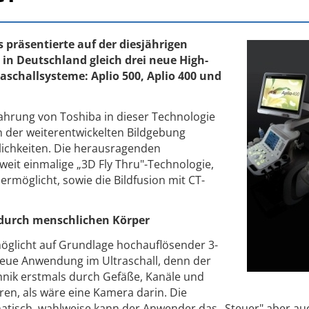
 präsentierte auf der diesjährigen
in Deutschland gleich drei neue High-
schallsysteme: Aplio 500, Aplio 400 und
fahrung von Toshiba in dieser Technologie
n der weiterentwickelten Bildgebung
chkeiten. Die herausragenden
weit einmalige „3D Fly Thru"-Technologie,
ermöglicht, sowie die Bildfusion mit CT-
" durch menschlichen Körper
öglicht auf Grundlage hochauflösender 3-
eue Anwendung im Ultraschall, denn der
nik erstmals durch Gefäße, Kanäle und
en, als wäre eine Kamera darin. Die
matisch, wahlweise kann der Anwender das „Steuer" aber au