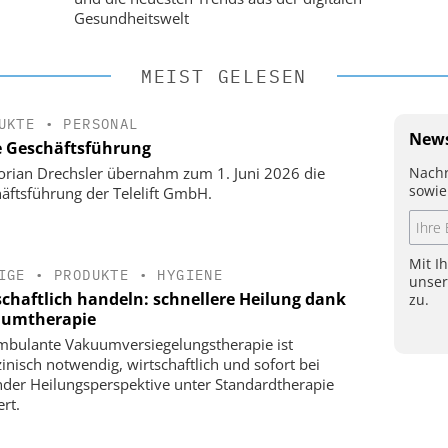
Gesundheitswelt
MEIST GELESEN
UKTE
•
PERSONAL
News
 Geschäftsführung
Nachr
lorian Drechsler übernahm zum 1. Juni 2026 die
sowie
äftsführung der Telelift GmbH.
Mit I
IGE
•
PRODUKTE
•
HYGIENE
unse
schaftlich handeln: schnellere Heilung dank
zu.
umtherapie
mbulante Vakuumversiegelungstherapie ist
inisch notwendig, wirtschaftlich und sofort bei
nder Heilungsperspektive unter Standardtherapie
ert.