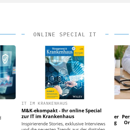
ONLINE SPECIAL IT
IT IM KRANKENHAUS
 AG
EASY SOFTWARE AG
M&K-ekompakt - Ihr online Special
im
Digitalisierung im
zur IT im Krankenhaus
n digitaler
Personalmanagement: Von digitaler
Perso
d
 Steuerung
Ordnung zur KI-fähigen Steuerung
Ordn
Inspirierende Stories, exklusive Interviews
und die neuesten Trends aus der digitalen