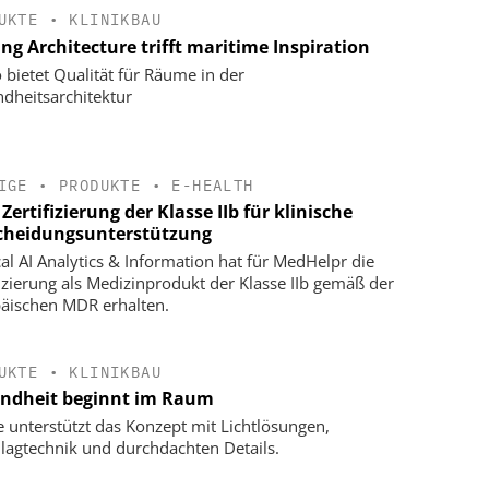
UKTE
•
KLINIKBAU
ng Architecture trifft maritime Inspiration
 bietet Qualität für Räume in der
dheitsarchitektur
IGE
•
PRODUKTE
•
E-HEALTH
ertifizierung der Klasse IIb für klinische
cheidungsunterstützung
al AI Analytics & Information hat für MedHelpr die
fizierung als Medizinprodukt der Klasse IIb gemäß der
äischen MDR erhalten.
UKTE
•
KLINIKBAU
ndheit beginnt im Raum
e unterstützt das Konzept mit Lichtlösungen,
lagtechnik und durchdachten Details.