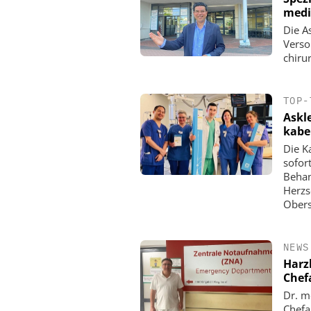
medi
Die A
Verso
chiru
TOP-
Askl
kabe
Die K
sofor
Behan
Herzs
Obers
NEWS
Harz
Chef
Dr. m
Chefa