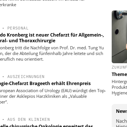
erkranke
•
PERSONAL
do Kronberg ist neuer Chefarzt für Allgemein-,
eral- und Thoraxchirurgie
ronberg tritt die Nachfolge von Prof. Dr. med. Tung Yu
n, der die Abteilung fünfeinhalb Jahre leitete und sich
eruflich neu orientiert.
ZUKUN
Theme
•
AUSZEICHNUNGEN
Hinterg
ogie-Chefarzt Brageeth erhält Ehrenpreis
Produkt
uropean Association of Urology (EAU) würdigt den Top-
Hygien
iner der Asklepios Harzkliniken als „Valuable
er“.
News
•
AUS DEN KLINIKEN
Nach
elle chirurgische Onkologie erweitert das
Hint