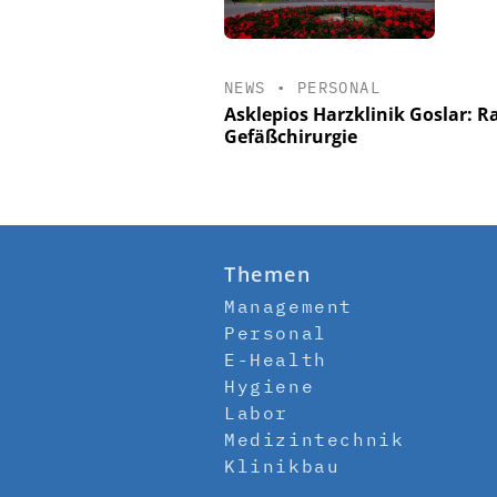
NEWS
•
PERSONAL
Asklepios Harzklinik Goslar: Ra
Gefäßchirurgie
Themen
Management
Personal
E-Health
Hygiene
Labor
Medizintechnik
Klinikbau