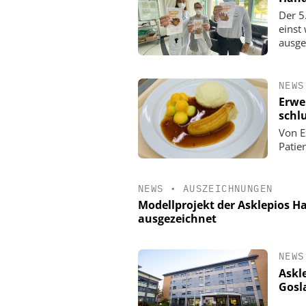
Der 5
einst
ausge
NEWS
Erwe
schl
Von E
Patie
NEWS
•
AUSZEICHNUNGEN
Modellprojekt der Asklepios H
ausgezeichnet
NEWS
Askle
Gosl