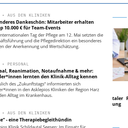
•
AUS DEN KLINIKEN
nderes Dankeschön: Mitarbeiter erhalten
p 10.000 € für Team-Events
nternationalen Tag der Pflege am 12. Mai setzten die
äftsführung und die Pflegedirektion ein besonderes
en der Anerkennung und Wertschätzung.
•
PERSONAL
aal, Reanimation, Notaufnahme & mehr:
ler*innen lernten den Klinik-Alltag kennen
slich des „Zukunftstags“ informierten sich
 AG
EASY SOFTWARE AG
er*innen in den Asklepios Kliniken der Region Harz
 im
Digitalisierung im
den Alltag im Krankenhaus.
n digitaler
Personalmanagement: Von digitaler
Perso
 Steuerung
Ordnung zur KI-fähigen Steuerung
Ordn
•
AUS DEN KLINIKEN
te“ - eine Therapiebegleithündin
ios Klinik Schildautal Seesen: Im Einsatz für