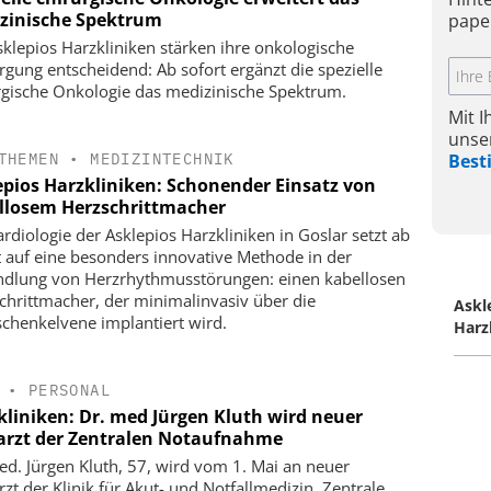
zinische Spektrum
pape
sklepios Harzkliniken stärken ihre onkologische
rgung entscheidend: Ab sofort ergänzt die spezielle
rgische Onkologie das medizinische Spektrum.
Mit 
unse
THEMEN
•
MEDIZINTECHNIK
Bes
epios Harzkliniken: Schonender Einsatz von
llosem Herzschrittmacher
ardiologie der Asklepios Harzkliniken in Goslar setzt ab
t auf eine besonders innovative Methode in der
dlung von Herzrhythmusstörungen: einen kabellosen
chrittmacher, der minimalinvasiv über die
Askl
chenkelvene implantiert wird.
Harz
•
PERSONAL
kliniken: Dr. med Jürgen Kluth wird neuer
arzt der Zentralen Notaufnahme
ed. Jürgen Kluth, 57, wird vom 1. Mai an neuer
rzt der Klinik für Akut- und Notfallmedizin, Zentrale