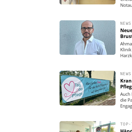
Notau
NEWS
Neue
Brus
Ahmad
Klini
Harzk
NEWS
Kran
Pfle
Auch 
die P
Enga
TOP-
Händ