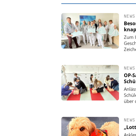
NEWS
Beso
knap
Zum I
Gesch
Zeich
NEWS
OP-S
Schü
Anläs
EASY SOFTWARE
Schül
Digitalisierung
über 
Personalmanagement: Vo
Ordnung zur KI-fähigen
NEWS
„Lot
Asklep