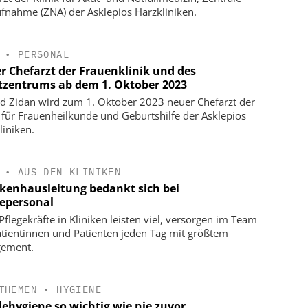
fnahme (ZNA) der Asklepios Harzkliniken.
•
PERSONAL
r Chefarzt der Frauenklinik und des
tzentrums ab dem 1. Oktober 2023
 Zidan wird zum 1. Oktober 2023 neuer Chefarzt der
k für Frauenheilkunde und Geburtshilfe der Asklepios
liniken.
•
AUS DEN KLINIKEN
kenhausleitung bedankt sich bei
gepersonal
Pflegekräfte in Kliniken leisten viel, versorgen im Team
atientinnen und Patienten jeden Tag mit größtem
gement.
THEMEN
•
HYGIENE
ehygiene so wichtig wie nie zuvor