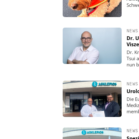
Schw
NEWS
Dr. U
Visz
Dr. K
Tsui a
nun b
NEWS
Urol
Die E
Mediz
memb
NEWS
Spezi