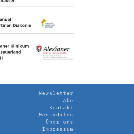
nhausen
anuel
rtinen Diakonie
ianer Klinikum
sauerland
H
Newsletter
Abo
Kontakt
Mediadaten
Über uns
Impressum