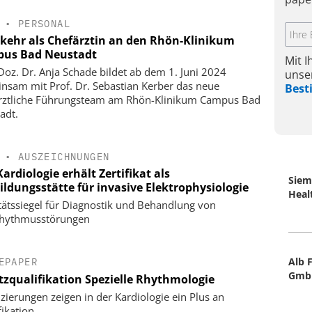
•
PERSONAL
kehr als Chefärztin an den Rhön-Klinikum
us Bad Neustadt
Mit 
-Doz. Dr. Anja Schade bildet ab dem 1. Juni 2024
unse
nsam mit Prof. Dr. Sebastian Kerber das neue
Bes
rztliche Führungsteam am Rhön-Klinikum Campus Bad
adt.
•
AUSZEICHNUNGEN
ardiologie erhält Zertifikat als
Siem
ildungsstätte für invasive Elektrophysiologie
Heal
tätssiegel für Diagnostik und Behandlung von
rhythmusstörungen
Alb 
EPAPER
Gmb
tzqualifikation Spezielle Rhythmologie
fizierungen zeigen in der Kardiologie ein Plus an
ikation.