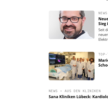
NEWS
Neue
Sieg
Seit 
neuen
Elekt
TOP-
Mari
Scho
NEWS
•
AUS DEN KLINIKEN
Sana Kliniken Lübeck: Kardiolo