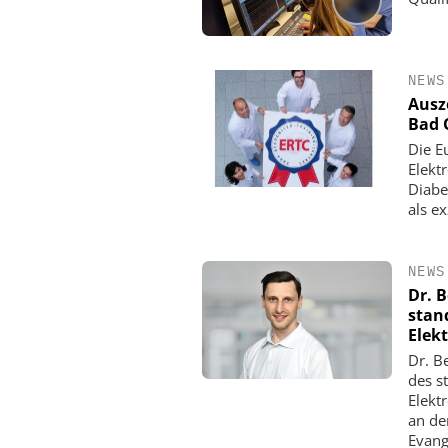
NEWS
Ausz
Bad 
Die E
Elekt
Diabe
als e
NEWS
Dr. B
stan
Elek
Dr. B
des s
Elekt
an de
Evang