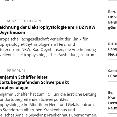
Beru
Univ
•
AUSZEICHNUNGEN
Berg
eichnung der Elektrophysiologie am HDZ NRW
gGm
Oeynhausen
uropäische Fachgesellschaft verleiht der Klinik für
RHÖ
rophysiologie/Rhythmologie am Herz- und
Cam
teszentrum NRW, Bad Oeynhausen, die Anerkennung
Neus
xzellentes elektrophysiologisches Ausbildungszentrum.
Sana
•
PERSONAL
Lüb
enjamin Schäffer leitet
dortübergreifenden Schwerpunkt
trophysiologie
Ev.
enjamin Schäffer hat zum 15. Juni die ärztliche Leitung
Kran
tandortübergreifenden Schwerpunktes
Hern
rophysiologie im Albertinen Herz- und Gefäßzentrum
Raux
n Standorten Albertinen Krankenhaus und
elisches Amalie Sieveking Krankenhaus übernommen.