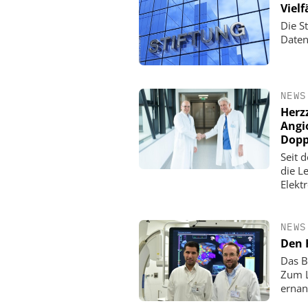
Viel
Die St
Daten
NEWS
Herz
Angi
Dopp
Seit 
die L
Elekt
NEWS
Den 
Das B
Zum L
ernan