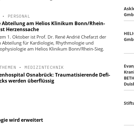
Askl
Gmb
•
PERSONAL
 Abteilung am Helios Klinikum Bonn/Rhein-
 ist Herzenssache
HELI
dem 1. Oktober ist Prof. Dr. René Andrié Chefarzt der
Gmb
 Abteilung für Kardiologie, Rhythmologie und
rophysiologie am Helios Klinikum Bonn/Rhein-Sieg.
Evan
THEMEN
•
MEDIZINTECHNIK
Kran
enhospital Osnabrück: Traumatisierende Defi-
BETH
cks werden überflüssig
Duis
Stif
gie wird erweitert