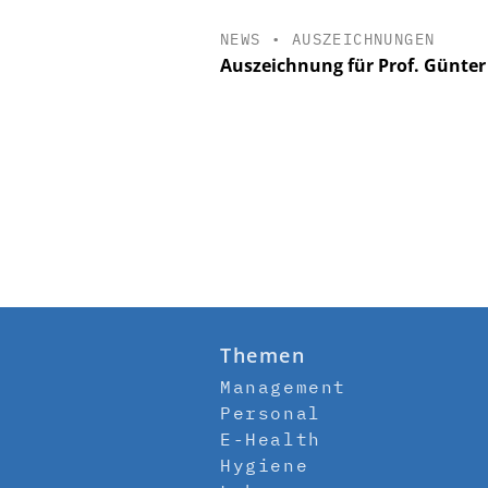
NEWS
•
AUSZEICHNUNGEN
Auszeichnung für Prof. Günter
Themen
Management
Personal
E-Health
Hygiene