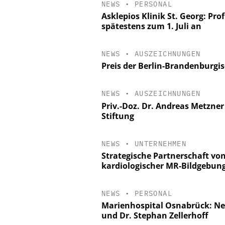
NEWS
•
PERSONAL
Asklepios Klinik St. Georg: Prof
spätestens zum 1. Juli an
NEWS
•
AUSZEICHNUNGEN
Preis der Berlin-Brandenburg
NEWS
•
AUSZEICHNUNGEN
Priv.-Doz. Dr. Andreas Metzner
Stiftung
NEWS
•
UNTERNEHMEN
Strategische Partnerschaft vo
kardiologischer MR-Bildgebun
NEWS
•
PERSONAL
Marienhospital Osnabrück: Neu
und Dr. Stephan Zellerhoff