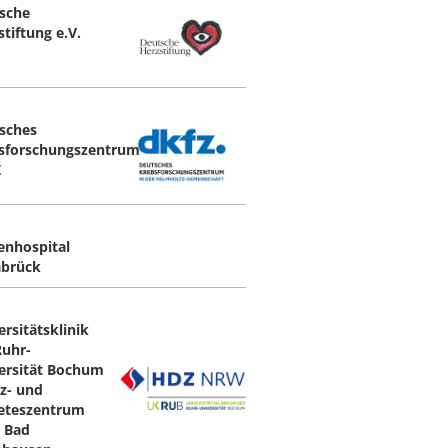
sche
tiftung e.V.
sches
sforschungszentrum
Z
enhospital
brück
ersitätsklinik
Ruhr-
ersität Bochum
rz- und
eteszentrum
 Bad