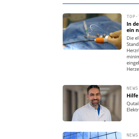
TOP-
In de
ein 
Die e
Stand
Herzr
minim
einge
Herze
NEWS
EASY SOFTWARE
Hilf
Digitalisierung 
Qutai
Personalmanagement: Vo
Elekt
Ordnung zur KI-fähigen
NEWS