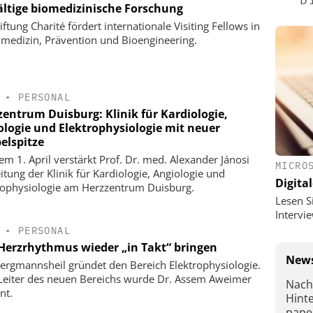
fältige biomedizinische Forschung
iftung Charité fördert internationale Visiting Fellows in
medizin, Prävention und Bioengineering.
•
PERSONAL
zentrum Duisburg: Klinik für Kardiologie,
ologie und Elektrophysiologie mit neuer
elspitze
dem 1. April verstärkt Prof. Dr. med. Alexander Jánosi
MICRO
eitung der Klinik für Kardiologie, Angiologie und
Digital
rophysiologie am Herzzentrum Duisburg.
Lesen S
Interv
•
PERSONAL
Herzrhythmus wieder „in Takt“ bringen
News
ergmannsheil gründet den Bereich Elektrophysiologie.
eiter des neuen Bereichs wurde Dr. Assem Aweimer
Nach
nt.
Hint
pape