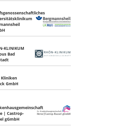
fsgenossenschaftliches
ersitätsklinikum
mannsheil
bH
N-KLINIKUM
pus Bad
tadt
 Kliniken
eck GmbH
kenhausgemeinschaft
e | Castrop-
el gGmbH