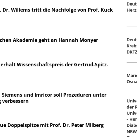
Deut
. Dr. Willems tritt die Nachfolge von Prof. Kuck
Herzs
Deut
ischen Akademie geht an Hannah Monyer
Kreb
DKF
 erhält Wissenschaftspreis der Gertrud-Spitz-
Mari
Osna
n Siemens und Imricor soll Prozeduren unter
g verbessern
Univ
der 
Univ
- He
e Doppelspitze mit Prof. Dr. Peter Milberg
Diab
NRW