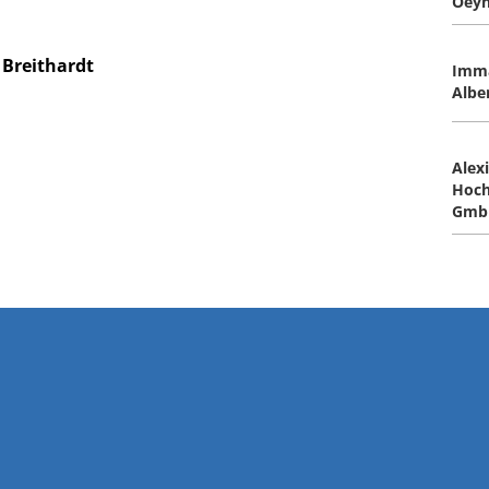
Oey
 Breithardt
Imm
Albe
Alex
Hoch
Gmb