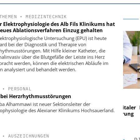
THEMEN
•
MEDIZINTECHNIK
r Elektrophysiologie des Alb Fils Klinikums hat
neues Ablationsverfahren Einzug gehalten
lektrophysiologische Untersuchung (EPU) ist heute
ard bei der Diagnostik und Therapie von
hythmusstörungen. Mit Hilfe kleiner Katheter, die
alinvasiv über die Blutgefäße der Leiste ins Herz
bracht werden, können die elektrischen Abläufe im
n analysiert und behandelt werden.
•
PERSONAL
 AG
EASY SOFTWARE AG
e bei Herzrhythmusstörungen
im
Digitalisierung im
ba Alhammawi ist neuer Sektionsleiter der
n digitaler
Personalmanagement: Von digitaler
Perso
rophysiologie des Alexianer Klinikums Hochsauerland.
 Steuerung
Ordnung zur KI-fähigen Steuerung
Ordn
•
AUSZEICHNUNGEN
D