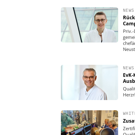
NEWS
Rück
Camp
Priv.
gemei
chefä
Neust
NEWS
EvK-K
Ausb
Quali
Herz
WHIT
Zusa
Zerti
Qualif