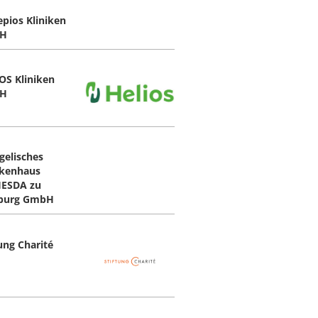
epios Kliniken
H
OS Kliniken
H
gelisches
kenhaus
ESDA zu
burg GmbH
tung Charité