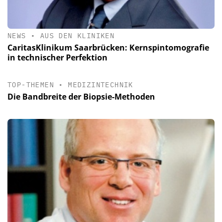
NEWS
•
AUS DEN KLINIKEN
CaritasKlinikum Saarbrücken: Kernspintomografie
in technischer Perfektion
TOP-THEMEN
•
MEDIZINTECHNIK
Die Bandbreite der Biopsie-Methoden