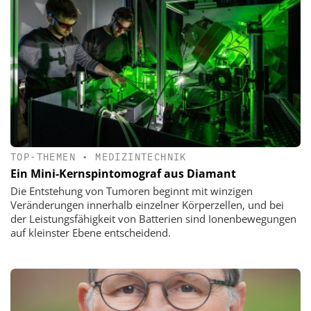
TOP-THEMEN
•
MEDIZINTECHNIK
Ein Mini-Kernspintomograf aus Diamant
Die Entstehung von Tumoren beginnt mit winzigen
Veränderungen innerhalb einzelner Körperzellen, und bei
der Leistungsfähigkeit von Batterien sind Ionenbewegungen
auf kleinster Ebene entscheidend.