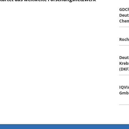
GDCh
Deut
Chem
Roch
Deut
Kreb
(DKFZ
IQVI
Gmb