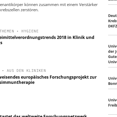
enantikörper können zusammen mit einem Verstärker
krebszellen zerstören.
Deut
Kreb
DKF
THEMEN
•
HYGIENE
eimittelverordnungstrends 2018 in Klinik und
is
Univ
der 
Gute
Univ
•
AUS DEN KLINIKEN
eisendes europäisches Forschungsprojekt zur
Univ
simmuntherapie
Bonn
Univ
Frei
tartet das weltweite Forschungsnetzwerk