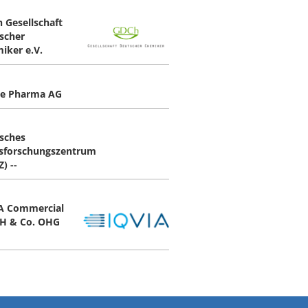
 Gesellschaft
scher
iker e.V.
e Pharma AG
sches
sforschungszentrum
) --
A Commercial
H & Co. OHG