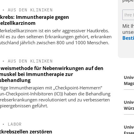
•
AUS DEN KLINIKEN
krebs: Immuntherapie gegen
elzellkarzinom
Mit 
erkelzellkarzinom ist ein sehr aggressiver Hautkrebs.
unse
l es zu den seltenen Erkrankungen gehört, erkranken
Bes
utschland jährlich zwischen 800 und 1000 Menschen.
•
AUS DEN KLINIKEN
weismethode für Nebenwirkungen auf den
muskel bei Immuntherapie zur
Univ
sbehandlung
Mag
tige Immuntherapien mit „Checkpoint-Hemmern“
n-Checkpoint-Inhibitoren (ICI)) haben die Behandlung
rebserkrankungen revolutioniert und zu verbesserten
Univ
pieergebnissen geführt.
Würz
•
LABOR
Univ
tkrebszellen zerstören
Esse