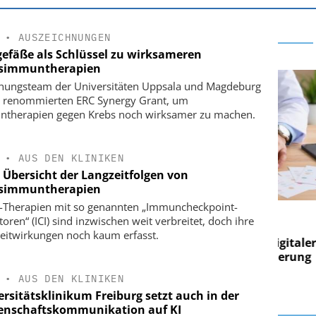
•
AUSZEICHNUNGEN
gefäße als Schlüssel zu wirksameren
simmuntherapien
hungsteam der Universitäten Uppsala und Magdeburg
t renommierten ERC Synergy Grant, um
therapien gegen Krebs noch wirksamer zu machen.
•
AUS DEN KLINIKEN
e Übersicht der Langzeitfolgen von
simmuntherapien
-Therapien mit so genannten „Immuncheckpoint-
 AG
EASY SOFTWARE AG
toren“ (ICI) sind inzwischen weit verbreitet, doch ihre
 im
Digitalisierung im
eitwirkungen noch kaum erfasst.
n digitaler
Personalmanagement: Von digitaler
Perso
 Steuerung
Ordnung zur KI-fähigen Steuerung
Ordn
•
AUS DEN KLINIKEN
ersitätsklinikum Freiburg setzt auch in der
enschaftskommunikation auf KI