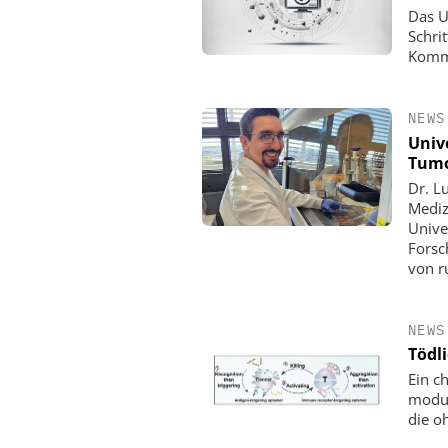
Das U
Schrit
Kommu
NEWS
Univ
Tum
Dr. L
Mediz
Unive
Forsc
von r
NEWS
Tödl
Ein c
modul
die o