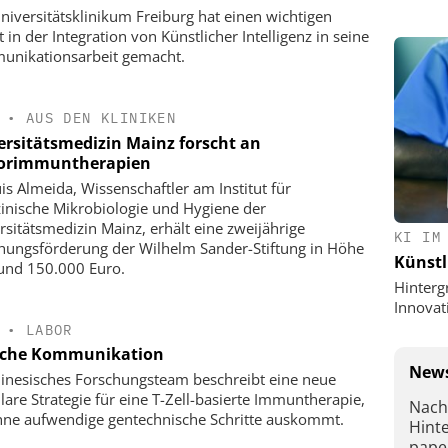
niversitätsklinikum Freiburg hat einen wichtigen
t in der Integration von Künstlicher Intelligenz in seine
nikationsarbeit gemacht.
•
AUS DEN KLINIKEN
ersitätsmedizin Mainz forscht an
orimmuntherapien
uis Almeida, Wissenschaftler am Institut für
inische Mikrobiologie und Hygiene der
rsitätsmedizin Mainz, erhält eine zweijährige
KI IM
hungsförderung der Wilhelm Sander-Stiftung in Höhe
Künstl
und 150.000 Euro.
Hinterg
Innovat
•
LABOR
iche Kommunikation
News
hinesisches Forschungsteam beschreibt eine neue
are Strategie für eine T-Zell-basierte Immuntherapie,
Nach
hne aufwendige gentechnische Schritte auskommt.
Hint
pape