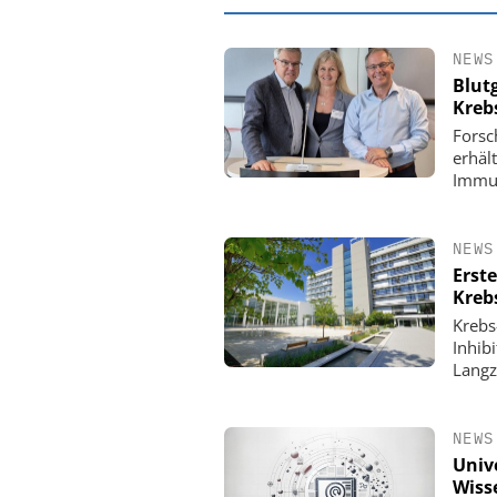
NEWS
Blut
Kreb
Forsc
erhäl
Immun
NEWS
Erst
Kreb
Krebs
EASY SOFTWARE
Inhibi
Digitalisierung
Langz
Personalmanagement: Vo
Ordnung zur KI-fähigen
NEWS
Univ
Wiss