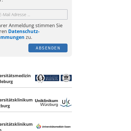
Ihrer Anmeldung stimmen Sie
ren
Datenschutz-
timmungen
zu.
ABSENDEN
ersitätsmedizin
deburg
ersitätsklinikum
burg
ersitätsklinikum
n