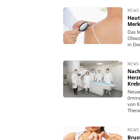
NEWS
Haut
Merk
Das M
Obwoh
in De
NEWS
Nach
Herz
Kreb
Neuar
(Immu
von K
Thera
NEWS
Brus