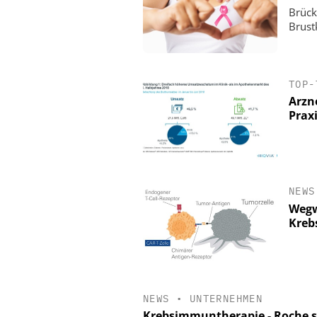
Brück
Brust
TOP-
Arzn
Prax
NEWS
Wegw
Kreb
NEWS
•
UNTERNEHMEN
Krebsimmuntherapie - Roche s