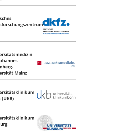
sches
sforschungszentrum
Z
ersitätsmedizin
Johannes
nberg-
ersität Mainz
ersitätsklinikum
 (UKB)
ersitätsklinikum
burg