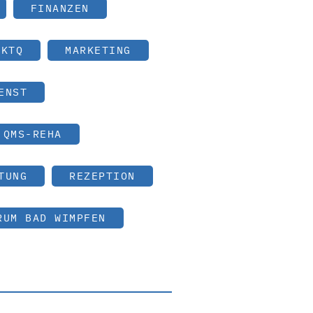
FINANZEN
KTQ
MARKETING
ENST
QMS-REHA
TUNG
REZEPTION
RUM BAD WIMPFEN