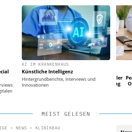
KI IM KRANKENHAUS
 AG
EASY SOFTWARE AG
cial
Künstliche Intelligenz
im
Digitalisierung im
n digitaler
Personalmanagement: Von digitaler
Perso
Hintergrundberichte, Interviews und
 Steuerung
Ordnung zur KI-fähigen Steuerung
Ordn
erviews
Innovationen
italen
MEIST GELESEN
IGE
•
NEWS
•
KLINIKBAU