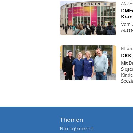
ANZE
DMEA 
Kran
Vom 2
Ausst
NEWS
DRK-
Mit D
Siege
Kinde
Spezi
Themen
Management