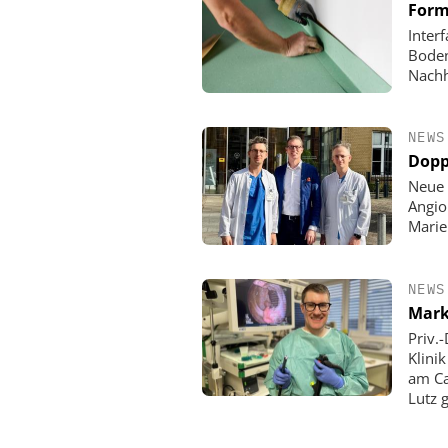
Form
Inter
Boden
Nachh
NEWS
Dopp
Neue 
Angio
Mari
NEWS
Mark
Priv.
Klini
am Ca
Lutz 