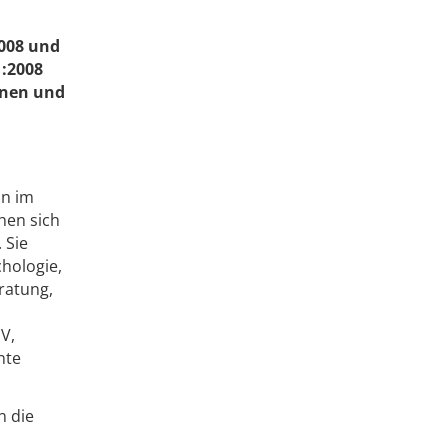
2008 und
:2008
enen und
on im
hen sich
 Sie
chologie,
ratung,
V,
nte
n die