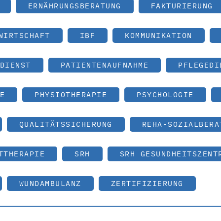
ERNÄHRUNGSBERATUNG
FAKTURIERUNG
WIRTSCHAFT
IBF
KOMMUNIKATION
DIENST
PATIENTENAUFNAHME
PFLEGEDI
E
PHYSIOTHERAPIE
PSYCHOLOGIE
QUALITÄTSSICHERUNG
REHA-SOZIALBERA
TTHERAPIE
SRH
SRH GESUNDHEITSZENT
WUNDAMBULANZ
ZERTIFIZIERUNG