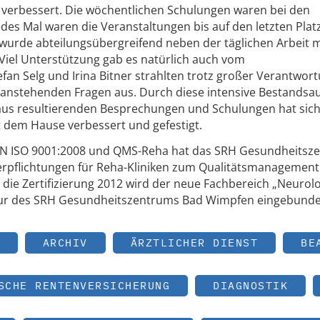
erbessert. Die wöchentlichen Schulungen waren bei den
des Mal waren die Veranstaltungen bis auf den letzten Platz 
rde abteilungsübergreifend neben der täglichen Arbeit mi
Viel Unterstützung gab es natürlich auch vom
fan Selg und Irina Bitner strahlten trotz großer Verantwor
n anstehenden Fragen aus. Durch diese intensive Bestands
aus resultierenden Besprechungen und Schulungen hat sich
it dem Hause verbessert und gefestigt.
N EN ISO 9001:2008 und QMS-Reha hat das SRH Gesundheitsz
erpflichtungen für Reha-Kliniken zum Qualitätsmanagement
ür die Zertifizierung 2012 wird der neue Fachbereich „Neurolo
ur des SRH Gesundheitszentrums Bad Wimpfen eingebunde
ARCHIV
ÄRZTLICHER DIENST
BE
SCHE RENTENVERSICHERUNG
DIAGNOSTIK