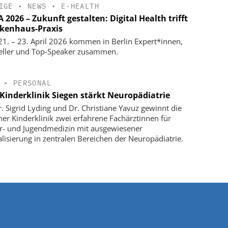
IGE
•
NEWS
•
E-HEALTH
2026 – Zukunft gestalten: Digital Health trifft
kenhaus-Praxis
1. – 23. April 2026 kommen in Berlin Expert*innen,
eller und Top-Speaker zusammen.
•
PERSONAL
Kinderklinik Siegen stärkt Neuropädiatrie
r. Sigrid Lyding und Dr. Christiane Yavuz gewinnt die
ner Kinderklinik zwei erfahrene Fachärztinnen für
r- und Jugendmedizin mit ausgewiesener
alisierung in zentralen Bereichen der Neuropädiatrie.