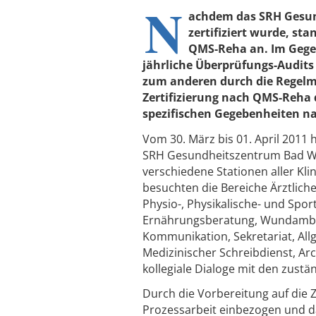
N
achdem das SRH Gesun
zertifiziert wurde, st
QMS-Reha an. Im Gegen
jährliche Überprüfungs-Audits
zum anderen durch die Regelmäß
Zertifizierung nach QMS-Reha
spezifischen Gegebenheiten nac
Vom 30. März bis 01. April 2011 
SRH Gesundheitszentrum Bad Wim
verschiedene Stationen aller Kl
besuchten die Bereiche Ärztliche
Physio-, Physikalische- und Spor
Ernährungsberatung, Wundambula
Kommunikation, Sekretariat, All
Medizinischer Schreibdienst, Ar
kollegiale Dialoge mit den zustä
Durch die Vorbereitung auf die Z
Prozessarbeit einbezogen und da