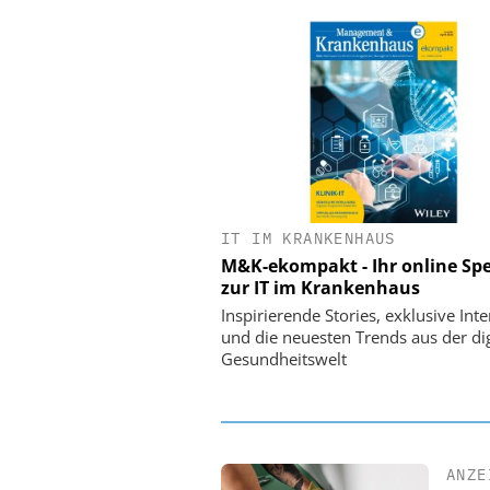
IT IM KRANKENHAUS
EASY SOFTWARE
M&K-ekompakt - Ihr online Spe
Digitalisierung 
zur IT im Krankenhaus
Personalmanagement: Vo
Ordnung zur KI-fähigen
Inspirierende Stories, exklusive Int
und die neuesten Trends aus der dig
Gesundheitswelt
ANZE