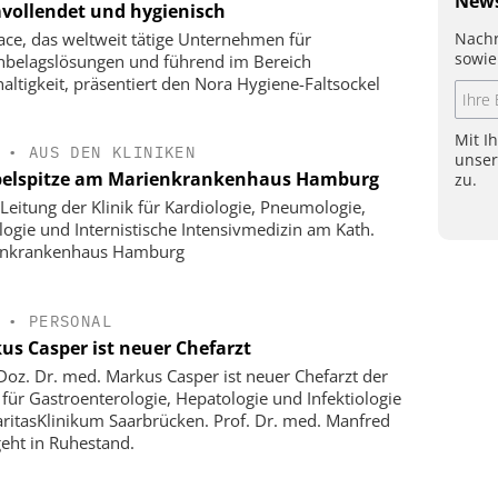
News
vollendet und hygienisch
Nachr
face, das weltweit tätige Unternehmen für
sowie
belagslösungen und führend im Bereich
altigkeit, präsentiert den Nora Hygiene-Faltsockel
Mit I
•
AUS DEN KLINIKEN
unse
elspitze am Marienkrankenhaus Hamburg
zu.
Leitung der Klinik für Kardiologie, Pneumologie,
logie und Internistische Intensivmedizin am Kath.
enkrankenhaus Hamburg
•
PERSONAL
us Casper ist neuer Chefarzt
-Doz. Dr. med. Markus Casper ist neuer Chefarzt der
k für Gastroenterologie, Hepatologie und Infektiologie
ritasKlinikum Saarbrücken. Prof. Dr. med. Manfred
geht in Ruhestand.