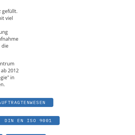
gefüllt.
t viel
tung
aufnahme
 die
entrum
 ab 2012
gie" in
n.
AUFTRAGTENWESEN
DIN EN ISO 9001