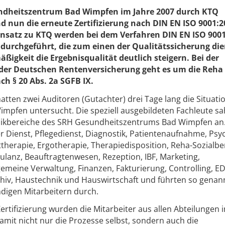
dheitszentrum Bad Wimpfen im Jahre 2007 durch KTQ
and nun die erneute Zertifizierung nach DIN EN ISO 9001:
satz zu KTQ werden bei dem Verfahren DIN EN ISO 9001
 durchgeführt, die zum einen der Qualitätssicherung di
igkeit die Ergebnisqualität deutlich steigern. Bei der
 der Deutschen Rentenversicherung geht es um die Reha
h § 20 Abs. 2a SGFB IX.
hatten zwei Auditoren (Gutachter) drei Tage lang die Situati
pfen untersucht. Die speziell ausgebildeten Fachleute sa
inikbereiche des SRH Gesundheitszentrums Bad Wimpfen an.
r Dienst, Pflegedienst, Diagnostik, Patientenaufnahme, Psy
ttherapie, Ergotherapie, Therapiedisposition, Reha-Sozialbe
nz, Beauftragtenwesen, Rezeption, IBF, Marketing,
gemeine Verwaltung, Finanzen, Fakturierung, Controlling, ED
chiv, Haustechnik und Hauswirtschaft und führten so genan
ndigen Mitarbeitern durch.
ertifizierung wurden die Mitarbeiter aus allen Abteilungen i
mit nicht nur die Prozesse selbst, sondern auch die