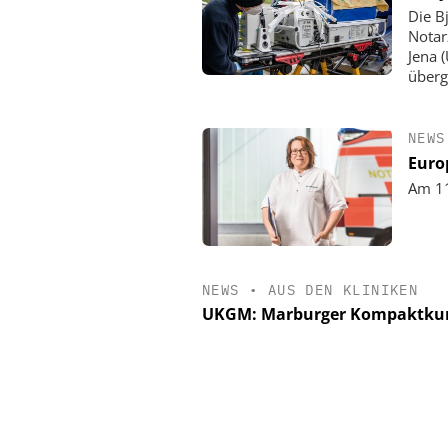
Die B
Notar
Jena 
überg
NEWS
Euro
Am 11
NEWS
•
AUS DEN KLINIKEN
UKGM: Marburger Kompaktkurs 