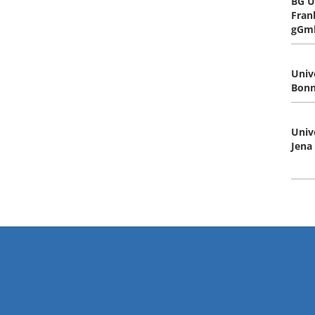
BG U
Fran
gGm
Univ
Bonn
Univ
Jena