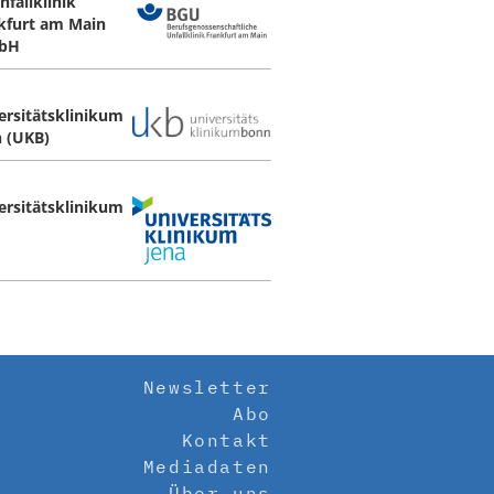
nfallklinik
kfurt am Main
bH
ersitätsklinikum
 (UKB)
ersitätsklinikum
Newsletter
Abo
Kontakt
Mediadaten
Über uns