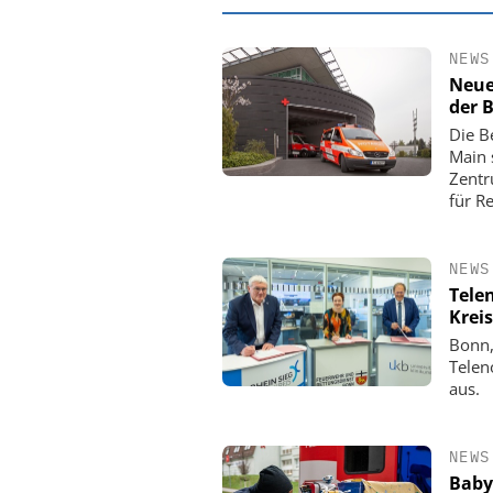
NEWS
Neue
der 
Die B
Main 
Zentr
für R
NEWS
Tele
Kreis
EASY SOFTWARE
Bonn,
Digitalisierung 
Telen
Personalmanagement: Vo
aus.
Ordnung zur KI-fähigen
NEWS
Baby