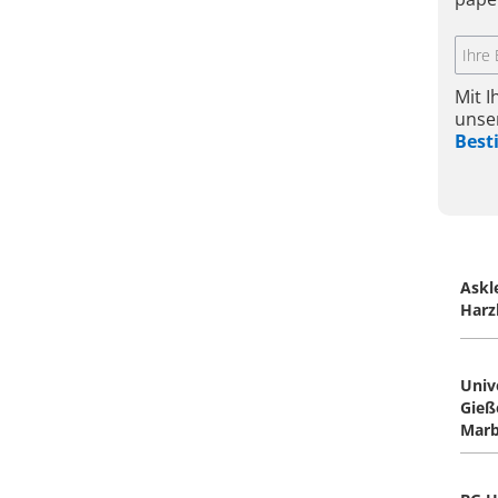
Mit 
unse
Bes
Askl
Harz
Univ
Gieß
Mar