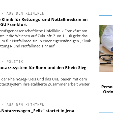
•
AUS DEN KLINIKEN
 Klinik für Rettungs- und Notfallmedizin an
BGU Frankfurt
erufsgenossenschaftliche Unfallklinik Frankfurt am
stellt die Weichen auf Zukunft: Zum 1. Juli geht das
um für Notfallmedizin in einer eigenständigen „Klinik
ettungs- und Notfallmedizin“ auf.
•
POLITIK
notarztsystem für Bonn und den Rhein-Sieg-
 AG
EASY SOFTWARE AG
 der Rhein-Sieg-Kreis und das UKB bauen mit dem
im
Digitalisierung im
otarztsystem ihre etablierte Zusammenarbeit weiter
n digitaler
Personalmanagement: Von digitaler
Perso
 Steuerung
Ordnung zur KI-fähigen Steuerung
Ordn
•
AUS DEN KLINIKEN
-Notarztwagen „Felix" startet in Jena