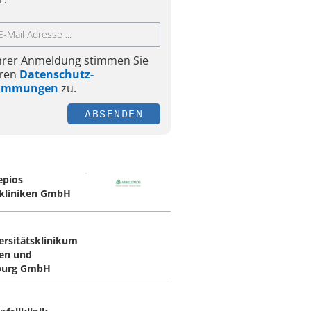
Ihrer Anmeldung stimmen Sie
ren
Datenschutz-
timmungen
zu.
ABSENDEN
epios
kliniken GmbH
ersitätsklinikum
en und
burg GmbH