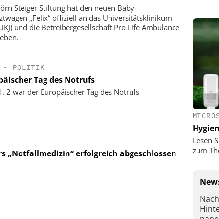
jörn Steiger Stiftung hat den neuen Baby-
ztwagen „Felix“ offiziell an das Universitätsklinikum
(UKJ) und die Betreibergesellschaft Pro Life Ambulance
eben.
•
POLITIK
päischer Tag des Notrufs
. 2 war der Europäischer Tag des Notrufs
MICRO
Hygie
Lesen S
zum Th
„Notfallmedizin“ erfolgreich abgeschlossen
News
Nach
Hint
pape