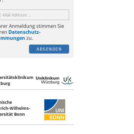
Ihrer Anmeldung stimmen Sie
ren
Datenschutz-
timmungen
zu.
ABSENDEN
ersitätsklinikum
burg
nische
drich-Wilhelms-
ersität Bonn