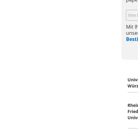
Mit 
unse
Bes
Univ
Würz
Rhei
Frie
Univ