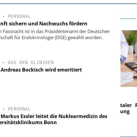
•
PERSONAL
nft sichern und Nachwuchs fördern
n Fassnacht ist in das Präsidentenamt der Deutschen
lschaft für Endokrinologie (DGE) gewählt worden.
•
AUS DEN KLINIKEN
. Andreas Bockisch wird emeritiert
 AG
EASY SOFTWARE AG
 im
Digitalisierung im
n digitaler
Personalmanagement: Von digitaler
Pers
•
PERSONAL
n Steuerung
Ordnung zur KI-fähigen Steuerung
Ordn
 Markus Essler leitet die Nuklearmedizin des
ersitätsklinikums Bonn