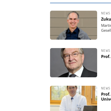
NEWS
Zuku
Marti
Gesel
NEWS
Prof
EASY SOFTWARE
Digitalisierung
Personalmanagement: Vo
NEWS
Ordnung zur KI-fähige
Prof.
Univ