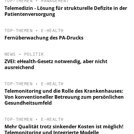
TOP-THEMEN
•
MANAGEMENT
Telemedizin - Lösung für strukturelle Defizite in der
Patientenversorgung
TOP-THEMEN
•
E-HEALTH
Fernüberwachung des PA-Drucks
NEWS
•
POLITIK
ZVEI: eHealth-Gesetz notwendig, aber nicht
ausreichend
TOP-THEMEN
•
E-HEALTH
Telemonitoring und die Rolle des Krankenhauses:
Von konventioneller Betreuung zum persönlichen
Gesundheitsumfeld
TOP-THEMEN
•
E-HEALTH
Mehr Qualität trotz sinkender Kosten ist möglich!
Telemonitoring und Integrierte Modelle