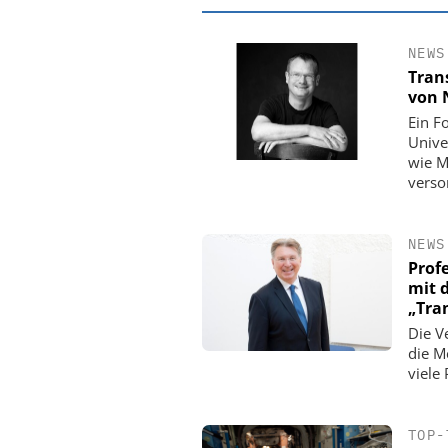
NEWS
Tran
von 
Ein F
Unive
wie M
verso
NEWS
Prof
mit 
EASY SOFTWARE
„Tra
Digitalisierung
Die V
Personalmanagement: Vo
die M
Ordnung zur KI-fähigen
viele
TOP-