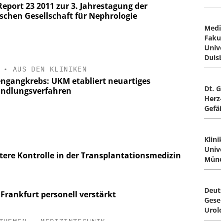
eport 23 2011 zur 3. Jahrestagung der
schen Gesellschaft für Nephrologie
Medi
Faku
Univ
Duis
•
AUS DEN KLINIKEN
engangkrebs: UKM etabliert neuartiges
Dt. G
ndlungsverfahren
Herz-
Gefä
Klin
Univ
tere Kontrolle in der Transplantationsmedizin
Münc
Deut
Frankfurt personell verstärkt
Gesel
Urol