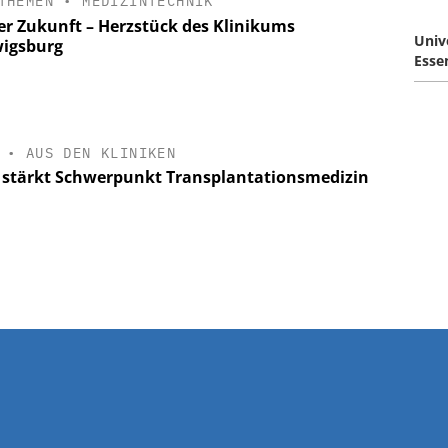
THEMEN
•
MEDIZINTECHNIK
er Zukunft – Herzstück des Klinikums
Univ
igsburg
Esse
•
AUS DEN KLINIKEN
stärkt Schwerpunkt Transplantationsmedizin