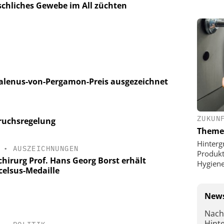
chliches Gewebe im All züchten
 Galenus-von-Pergamon-Preis ausgezeichnet
ZUKUN
pruchsregelung
Theme
Hinterg
•
AUSZEICHNUNGEN
Produkt
chirurg Prof. Hans Georg Borst erhält
Hygien
celsus-Medaille
News
Nach
Hint