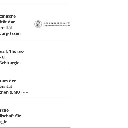
zinische
ltät der
ersität
burg-Essen
es.f. Thorax-
 u.
ßchirurgie
ikum der
ersität
hen (LMU) ----
sche
lschaft für
ogie