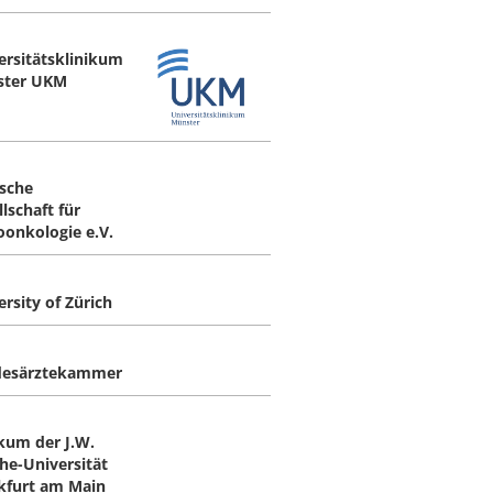
ersitätsklinikum
ster UKM
sche
lschaft für
oonkologie e.V.
rsity of Zürich
desärztekammer
ikum der J.W.
he-Universität
kfurt am Main