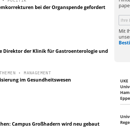
•
POLITIK
pape
emkorrekturen bei der Organspende gefordert
Mit 
unse
Bes
e Direktor der Klinik für Gastroenterologie und
THEMEN
•
MANAGEMENT
risierung im Gesundheitswesen
UKE
Univ
Ham
Eppe
Univ
Rege
nchen: Campus Großhadern wird neu gebaut