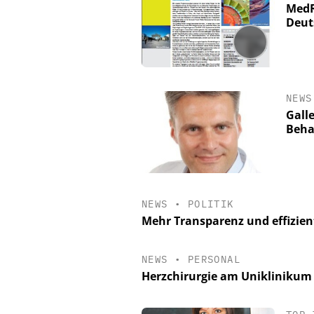
MedR
Deut
NEWS
Gall
Beha
NEWS
•
POLITIK
Mehr Transparenz und effizien
NEWS
•
PERSONAL
Herzchirurgie am Uniklinikum 