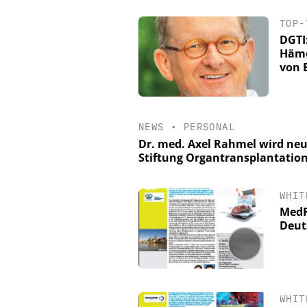
TOP-
DGTI:
Hämo
von 
NEWS
•
PERSONAL
Dr. med. Axel Rahmel wird neu
Stiftung Organtransplantatio
WHIT
MedR
Deut
WHIT