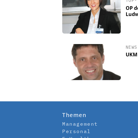
TOP-
OP d
Ludw
NEWS
UKM 
Themen
Management
Personal