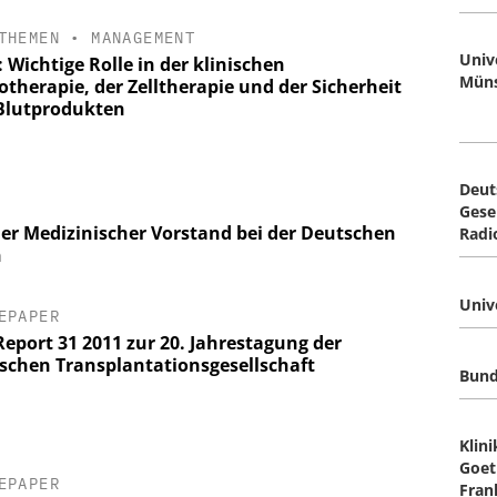
THEMEN
•
MANAGEMENT
Univ
 Wichtige Rolle in der klinischen
Mün
therapie, der Zelltherapie und der Sicherheit
Blutprodukten
Deut
Gesel
er Medizinischer Vorstand bei der Deutschen
Radi
n
Unive
EPAPER
eport 31 2011 zur 20. Jahrestagung der
schen Transplantationsgesellschaft
Bun
Klin
Goet
EPAPER
Fran