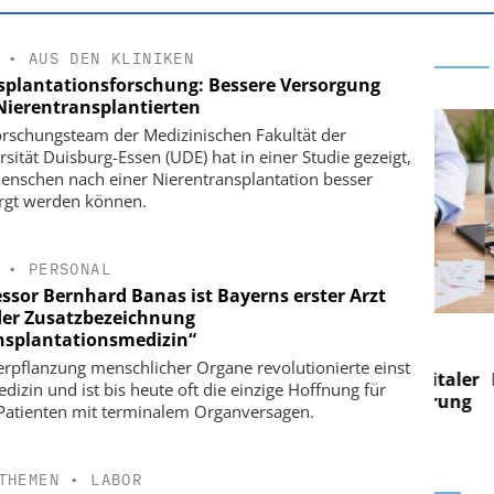
•
AUS DEN KLINIKEN
splantationsforschung: Bessere Versorgung
Nierentransplantierten
orschungsteam der Medizinischen Fakultät der
rsität Duisburg-Essen (UDE) hat in einer Studie gezeigt,
enschen nach einer Nierentransplantation besser
rgt werden können.
•
PERSONAL
essor Bernhard Banas ist Bayerns erster Arzt
der Zusatzbezeichnung
 AG
EASY SOFTWARE AG
nsplantationsmedizin“
 im
Digitalisierung im
erpflanzung menschlicher Organe revolutionierte einst
n digitaler
Personalmanagement: Von digitaler
Perso
edizin und ist bis heute oft die einzige Hoffnung für
 Steuerung
Ordnung zur KI-fähigen Steuerung
Ordn
 Patienten mit terminalem Organversagen.
THEMEN
•
LABOR