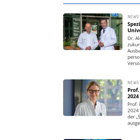
NEWS
Spezi
Univ
Dr. A
zukun
Ausba
perso
Verso
NEWS
Prof.
EASY SOFTWARE
2024
Digitalisierung 
Prof. 
Personalmanagement: Vo
2024 
Ordnung zur KI-fähigen
der „
ausge