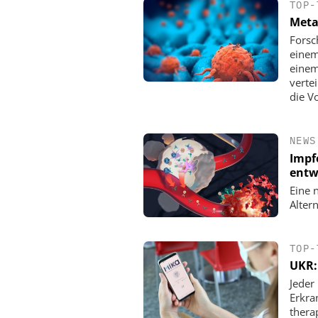
TOP-
Meta
Forsc
einem
einem
verte
die V
NEWS
Impf
entw
Eine 
Alter
TOP-
UKR: 
Jeder
Erkra
thera