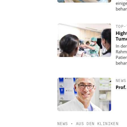
einig
behan
TOP-
High
Tumo
In de
Rahme
Patie
behan
NEWS
Prof
NEWS
•
AUS DEN KLINIKEN