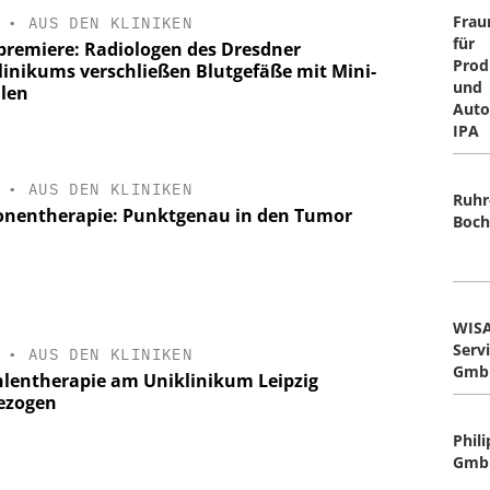
Frau
•
AUS DEN KLINIKEN
für
premiere: Radiologen des Dresdner
Prod
linikums verschließen Blutgefäße mit Mini-
und
alen
Auto
IPA
•
AUS DEN KLINIKEN
Ruhr
onentherapie: Punktgenau in den Tumor
Boc
WISA
Serv
•
AUS DEN KLINIKEN
Gmb
hlentherapie am Uniklinikum Leipzig
ezogen
Phil
Gmb