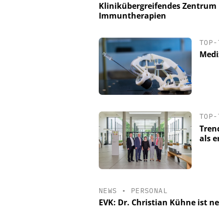
Klinikübergreifendes Zentrum b
Immuntherapien
TOP-
Medi
TOP-
Tren
als 
NEWS
•
PERSONAL
EVK: Dr. Christian Kühne ist ne