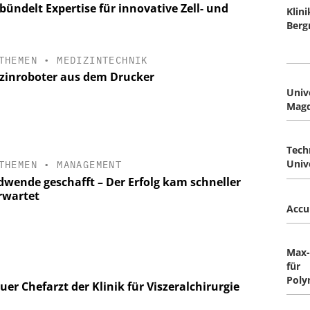
ündelt Expertise für innovative Zell- und
Klin
Ber
THEMEN
•
MEDIZINTECHNIK
zinroboter aus dem Drucker
Univ
Mag
Tech
Univ
THEMEN
•
MANAGEMENT
dwende geschafft – Der Erfolg kam schneller
erwartet
Accu
Max-
für
Poly
uer Chefarzt der Klinik für Viszeralchirurgie