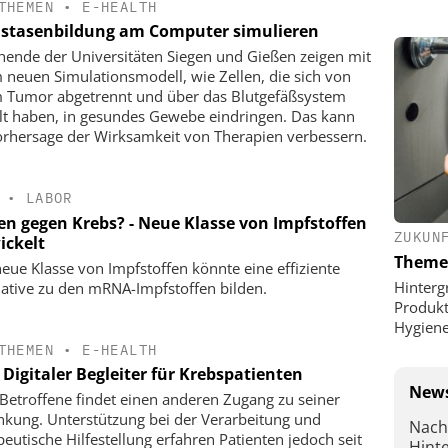
THEMEN
•
E-HEALTH
stasenbildung am Computer simulieren
hende der Universitäten Siegen und Gießen zeigen mit
 neuen Simulationsmodell, wie Zellen, die sich von
 Tumor abgetrennt und über das Blutgefäßsystem
ilt haben, in gesundes Gewebe eindringen. Das kann
orhersage der Wirksamkeit von Therapien verbessern.
•
LABOR
en gegen Krebs? - Neue Klasse von Impfstoffen
ZUKUN
ickelt
Theme
neue Klasse von Impfstoffen könnte eine effiziente
Hinterg
native zu den mRNA-Impfstoffen bilden.
Produkt
Hygien
THEMEN
•
E-HEALTH
Digitaler Begleiter für Krebspatienten
News
 Betroffene findet einen anderen Zugang zu seiner
nkung. Unterstützung bei der Verarbeitung und
Nach
peutische Hilfestellung erfahren Patienten jedoch seit
Hint