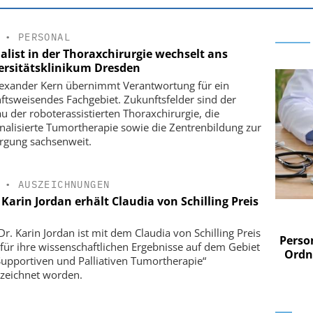
•
PERSONAL
alist in der Thoraxchirurgie wechselt ans
ersitätsklinikum Dresden
lexander Kern übernimmt Verantwortung für ein
ftsweisendes Fachgebiet. Zukunftsfelder sind der
u der roboterassistierten Thoraxchirurgie, die
nalisierte Tumortherapie sowie die Zentrenbildung zur
rgung sachsenweit.
•
AUSZEICHNUNGEN
 Karin Jordan erhält Claudia von Schilling Preis
 AG
EASY SOFTWARE AG
im
Digitalisierung im
Dr. Karin Jordan ist mit dem Claudia von Schilling Preis
n digitaler
Personalmanagement: Von digitaler
Perso
für ihre wissenschaftlichen Ergebnisse auf dem Gebiet
 Steuerung
Ordnung zur KI-fähigen Steuerung
Ordn
Supportiven und Palliativen Tumortherapie“
zeichnet worden.