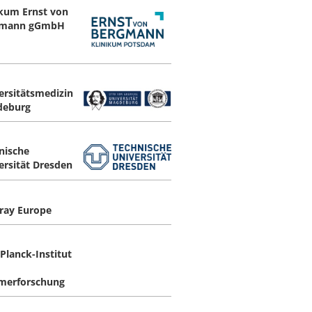
ikum Ernst von
gmann gGmbH
ersitätsmedizin
deburg
nische
ersität Dresden
ray Europe
Planck-Institut
merforschung