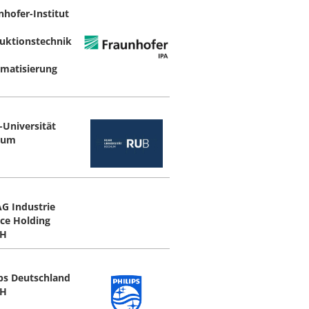
nhofer-Institut
uktionstechnik
matisierung
-Universität
hum
G Industrie
ice Holding
H
ips Deutschland
H