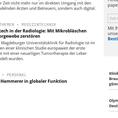
er Zeit nicht mehr nur im direkten Umgang mit den
pape
delnden Ärzten und Betreuern, sondern auch digital.
THEMEN
•
MEDIZINTECHNIK
Mit 
tech in der Radiologie: Mit Mikrobläschen
unse
rgewebe zerstören
Bes
r Magdeburger Universitätsklinik für Radiologie ist im
n einer klinischen Studie europaweit der erste
nt mit einer neuartigen Tumortherapie der Leber
delt wurden.
Klin
•
PERSONAL
Brau
. Hammerer in globaler Funktion
gGm
Oly
Deut