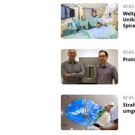
NEWS
Welt
Unik
Spir
NEWS
Prot
NEWS
Stra
umg