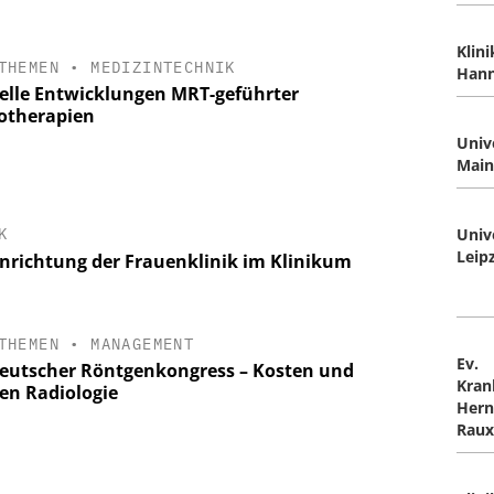
Klin
THEMEN
•
MEDIZINTECHNIK
Hann
elle Entwicklungen MRT-geführter
otherapien
Univ
Main
Univ
K
Leip
inrichtung der Frauenklinik im Klinikum
THEMEN
•
MANAGEMENT
Ev.
Deutscher Röntgenkongress – Kosten und
Kran
en Radiologie
Hern
Raux