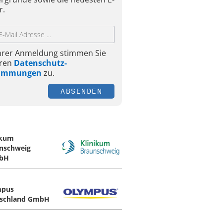
r.
Ihrer Anmeldung stimmen Sie
ren
Datenschutz-
timmungen
zu.
ABSENDEN
ikum
nschweig
bH
mpus
schland GmbH