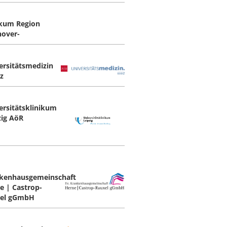
ikum Region
over-
ersitätsmedizin
z
ersitätsklinikum
zig AöR
kenhausgemeinschaft
e | Castrop-
el gGmbH