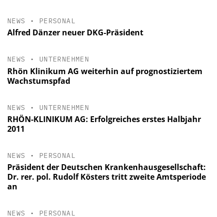
NEWS
•
PERSONAL
Alfred Dänzer neuer DKG-Präsident
NEWS
•
UNTERNEHMEN
Rhön Klinikum AG weiterhin auf prognostiziertem
Wachstumspfad
NEWS
•
UNTERNEHMEN
RHÖN-KLINIKUM AG: Erfolgreiches erstes Halbjahr
2011
NEWS
•
PERSONAL
Präsident der Deutschen Krankenhausgesellschaft:
Dr. rer. pol. Rudolf Kösters tritt zweite Amtsperiode
an
NEWS
•
PERSONAL