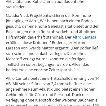
Aktivitäts- und Ruheräumen auf Bodenhöhe
stattfinden.
Claudia Vlad, Projektentwicklerin der Kommune
Jönköping erklärt: „Wir haben nach einem Boden
gesucht, der eine hohe Gehelastizität bietet und der
Belastungen durch Rollstuhlverkehr und ähnlichen
Hilfsmitteln dauerhaft standhält. Der
Altro Cantata
erfüllt all diese Kriterien." Bodenleger Martin
Larsson von Svärds Mattor ergänzt: „Der Boden ließ
sich schnell und einfach verlegen. Da er ohne
Klebstoff verlegt wurde, konnten die fertigen
Teilflächen sofort begangen werden. Allein das
bedeutete eine enorme Zeitersparnis.“
Altro Cantata bietet eine Trittschalldämmung von 14
dB. Mit seiner Stärke von 2,4 mm schafft er eine
angenehme Raum-Akustik und bietet einen hohen
Gehkomfort für Gäste und Personal. Dank der
Verlegung ohne Klebstoff oder weiterer Bauchemie
ist er geruchsneutral und die Trocknungszeit entfällt