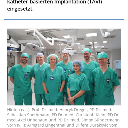
katheter-basierten Implantation (TAVI)
eingesetzt.
Hinten (v.r.): Prof. Dr. med. Henryk Dreger, PD Dr. med.
Sebastian Spethmann, PD Dr. med. Christoph Klein, PD Dr.
med. Axel Unbehaun und PD Dr. med. Simon Sündermann.
Vorn (v.l.): Armgard Lingenthal und Dilfera Durakovic vom