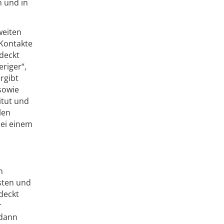
n und in
weiten
 Kontakte
deckt
riger“,
rgibt
sowie
itut und
len
bei einem
n
sten und
deckt
r
 dann