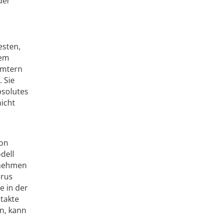
der
esten,
nem
ämtern
. Sie
bsolutes
icht
von
dell
l nehmen
irus
e in der
ntakte
n, kann