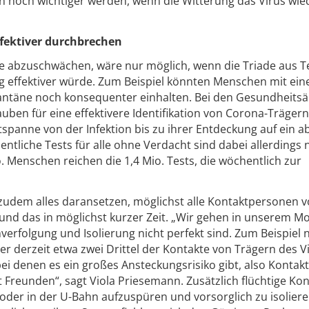
noch wichtiger werden, wenn die Witterung das Virus wie
ffektiver durchbrechen
e abzuschwächen, wäre nur möglich, wenn die Triade aus T
g effektiver würde. Zum Beispiel könnten Menschen mit ei
rantäne noch konsequenter einhalten. Bei den Gesundheits
auben für eine effektivere Identifikation von Corona-Trägern
spanne von der Infektion bis zu ihrer Entdeckung auf ein a
liche Tests für alle ohne Verdacht sind dabei allerdings n
o. Menschen reichen die 1,4 Mio. Tests, die wöchentlich zur
udem alles daransetzen, möglichst alle Kontaktpersonen 
 und das in möglichst kurzer Zeit. „Wir gehen in unserem Mo
verfolgung und Isolierung nicht perfekt sind. Zum Beispie
r derzeit etwa zwei Drittel der Kontakte von Trägern des V
 bei denen es ein großes Ansteckungsrisiko gibt, also Kontakt
t Freunden“, sagt Viola Priesemann. Zusätzlich flüchtige Ko
der in der U-Bahn aufzuspüren und vorsorglich zu isoliere