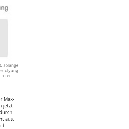
t, solange
verfolgung
 roter
er Max-
 jetzt
 durch
ht aus,
nd