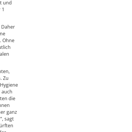
t und
 1
. Daher
ine
n. Ohne
tlich
nalen
nten,
. Zu
 Hygiene
r auch
ten die
önnen
her ganz
“, sagt
ürften