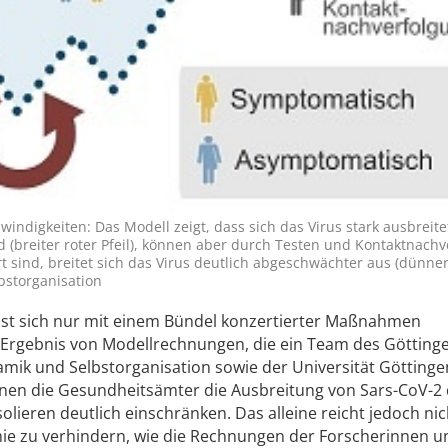
ndigkeiten: Das Modell zeigt, dass sich das Virus stark ausbreite
nd (breiter roter Pfeil), können aber durch Testen und Kontaktnach
ert sind, breitet sich das Virus deutlich abgeschwächter aus (dünner
lbstorganisation
ässt sich nur mit einem Bündel konzertierter Maßnahmen
 Ergebnis von Modellrechnungen, die ein Team des Götting
namik und Selbstorganisation sowie der Universität Göttingen
nnen die Gesundheitsämter die Ausbreitung von Sars-CoV-2
olieren deutlich einschränken. Das alleine reicht jedoch nic
mie zu verhindern, wie die Rechnungen der Forscherinnen u