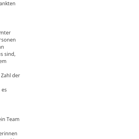
rankten
ämter
ersonen
nn
s sind,
dem
 Zahl der
 es
 ein Team
herinnen