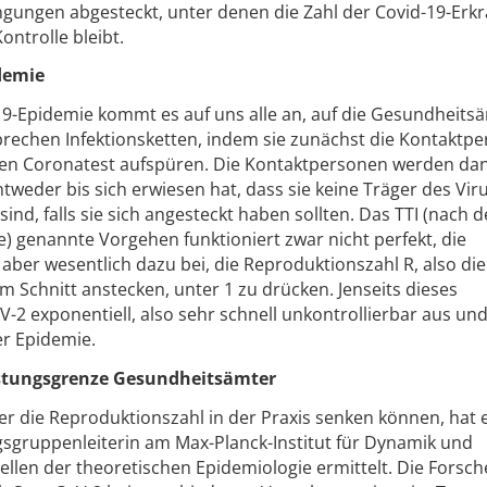
ngungen abgesteckt, unter denen die Zahl der Covid-19-Erk
ontrolle bleibt.
demie
9-Epidemie kommt es auf uns alle an, auf die Gesundheits
rechen Infektionsketten, indem sie zunächst die Kontaktp
ven Coronatest aufspüren. Die Kontaktpersonen werden da
entweder bis sich erwiesen hat, dass sie keine Träger des Viru
 sind, falls sie sich angesteckt haben sollten. Das TTI (nach 
te) genannte Vorgehen funktioniert zwar nicht perfekt, die
ber wesentlich dazu bei, die Reproduktionszahl R, also die
m Schnitt anstecken, unter 1 zu drücken. Jenseits dieses
V-2 exponentiell, also sehr schnell unkontrollierbar aus und
er Epidemie.
astungsgrenze Gesundheitsämter
er die Reproduktionszahl in der Praxis senken können, hat
sgruppenleiterin am Max-Planck-Institut für Dynamik und
ellen der theoretischen Epidemiologie ermittelt. Die Forsc