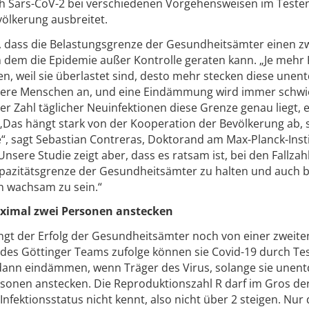
ch Sars-CoV-2 bei verschiedenen Vorgehensweisen im Teste
völkerung ausbreitet.
, dass die Belastungsgrenze der Gesundheitsämter einen z
an dem die Epidemie außer Kontrolle geraten kann. „Je mehr
 weil sie überlastet sind, desto mehr stecken diese unent
dere Menschen an, und eine Eindämmung wird immer schwie
er Zahl täglicher Neuinfektionen diese Grenze genau liegt, e
„Das hängt stark von der Kooperation der Bevölkerung ab, 
e“, sagt Sebastian Contreras, Doktorand am Max-Planck-Inst
Unsere Studie zeigt aber, dass es ratsam ist, bei den Fallzah
apazitätsgrenze der Gesundheitsämter zu halten und auch 
n wachsam zu sein.“
ximal zwei Personen anstecken
gt der Erfolg der Gesundheitsämter noch von einer zweite
es Göttinger Teams zufolge können sie Covid-19 durch Te
dann eindämmen, wenn Träger des Virus, solange sie unent
rsonen anstecken. Die Reproduktionszahl R darf im Gros de
Infektionsstatus nicht kennt, also nicht über 2 steigen. Nur