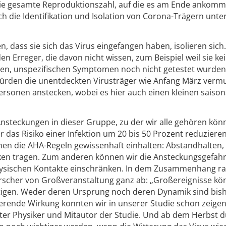
ie gesamte Reproduktionszahl, auf die es am Ende ankomm
h die Identifikation und Isolation von Corona-Trägern unter
, dass sie sich das Virus eingefangen haben, isolieren sich
en Erreger, die davon nicht wissen, zum Beispiel weil sie ke
en, unspezifischen Symptomen noch nicht getestet wurde
rden die unentdeckten Virusträger wie Anfang März vermu
Personen anstecken, wobei es hier auch einen kleinen saiso
Ansteckungen in dieser Gruppe, zu der wir alle gehören kön
 das Risiko einer Infektion um 20 bis 50 Prozent reduzieren
nen die AHA-Regeln gewissenhaft einhalten: Abstandhalten,
ken tragen. Zum anderen können wir die Ansteckungsgefah
hysischen Kontakte einschränken. In dem Zusammenhang ra
rscher von Großveranstaltung ganz ab: „Großereignisse k
igen. Weder deren Ursprung noch deren Dynamik sind bis
ierende Wirkung konnten wir in unserer Studie schon zeigen
ter Physiker und Mitautor der Studie. Und ab dem Herbst d