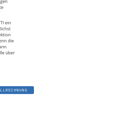
ngen
te
TI ein
lichst
ektion
enn die
Dann
lle über
LLRECHNUNG