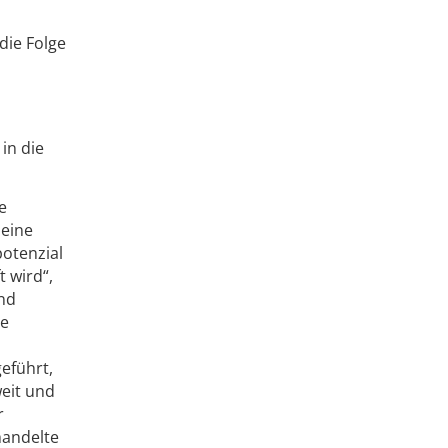
die Folge
in die
e
 eine
otenzial
 wird“,
und
ie
geführt,
weit und
r
handelte