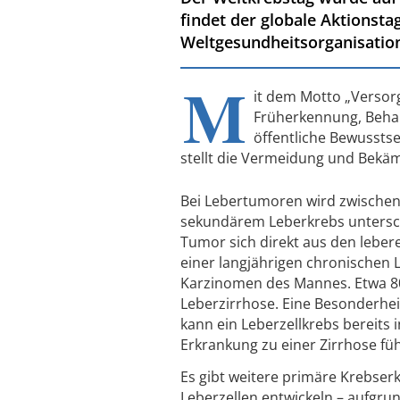
findet der globale Aktionstag
Weltgesundheitsorganisation
M
it dem Motto „Versor
Früherkennung, Beha
öffentliche Bewusstse
stellt die Vermeidung und Bekä
Bei Lebertumoren wird zwischen
sekundärem Leberkrebs untersch
Tumor sich direkt aus den lebere
einer langjährigen chronischen 
Karzinomen des Mannes. Etwa 80 
Leberzirrhose. Eine Besonderheit
kann ein Leberzellkrebs bereits
Erkrankung zu einer Zirrhose füh
Es gibt weitere primäre Krebserk
Leberzellen entwickeln – aufgru