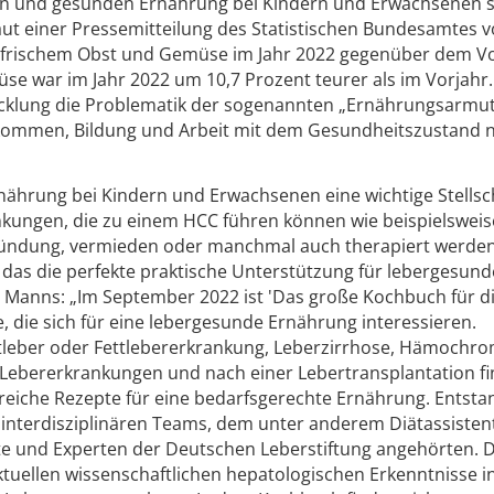
en und gesunden Ernährung bei Kindern und Erwachsenen s
ut einer Pressemitteilung des Statistischen Bundesamtes 
n frischem Obst und Gemüse im Jahr 2022 gegenüber dem V
e war im Jahr 2022 um 10,7 Prozent teurer als im Vorjahr.
icklung die Problematik der sogenannten „Ernährungsarmut“
kommen, Bildung und Arbeit mit dem Gesundheitszustand 
nährung bei Kindern und Erwachsenen eine wichtige Stells
kungen, die zu einem HCC führen können wie beispielsweis
tzündung, vermieden oder manchmal auch therapiert werde
das die perfekte praktische Unterstützung für lebergesund
f. Manns: „Im September 2022 ist 'Das große Kochbuch für di
le, die sich für eine lebergesunde Ernährung interessieren.
leber oder Fettlebererkrankung, Leberzirrhose, Hämochro
 Lebererkrankungen und nach einer Lebertransplantation f
reiche Rezepte für eine bedarfsgerechte Ernährung. Entsta
interdisziplinären Teams, dem unter anderem Diätassisten
te und Experten der Deutschen Leberstiftung angehörten. 
tuellen wissenschaftlichen hepatologischen Erkenntnisse in