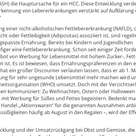
(ASH) die Hauptursache für ein HCC. Diese Entwicklung verde
rkennung von Lebererkrankungen verstärkt auf Aufklärung
“
g einer nicht-alkoholischen Fettlebererkrankung (NAFLD), d
t oder Fettleibigkeit (Adipositas) assoziiert ist, sind rege
ngepasste Ernährung. Bereits bei Kindern und Jugendlichen
iger eine Fettlebererkrankung. Schon seit einiger Zeit ford
rbot von Werbung für Lebensmittel mit hohem Zucker-, Fett
tet ist. Es ist bewiesen, dass Ernährungspräferenzen in den 
hat ein großer Discounter verlauten lassen, dass er ab 1. 
bung für sehr ungesunde Lebensmittel mehr machen wird u
eitsorganisation (WHO) umsetzt. Doch mit der Verzichtser
men kommuniziert: Zu Weihnachten, Ostern oder Halloween 
 mit Werbung für Süßes und Fettes begeistern. Bedenkt ma
r Handel „Aktionswaren“ für die genannten Ausnahmen anbi
süßigkeiten häufig ab August in den Regalen –, wird der Eff
wicklung und der Umsatzrückgang bei Obst und Gemüse, die 