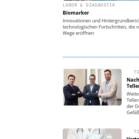
LABOR & DIAGNOSTIK
EASY SOFTWARE
Biomarker
Digitalisierung 
Personalmanagement: Vo
Innovationen und Hintergrundberic
Ordnung zur KI-fähigen
technologischen Fortschritten, die 
Wege eröffnen
T
Nach
Tell
Weite
Telle
der D
Gefäß
T
Vert