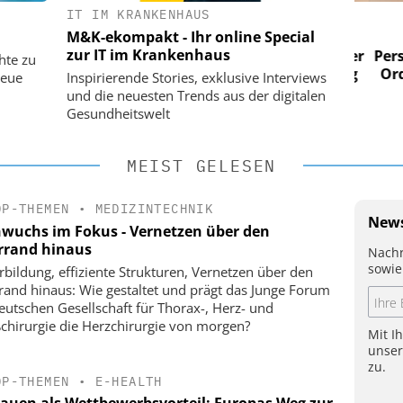
IT IM KRANKENHAUS
 AG
EASY SOFTWARE AG
M&K-ekompakt - Ihr online Special
im
Digitalisierung im
zur IT im Krankenhaus
n digitaler
Personalmanagement: Von digitaler
Perso
hte zu
 Steuerung
Ordnung zur KI-fähigen Steuerung
Ordn
neue
Inspirierende Stories, exklusive Interviews
und die neuesten Trends aus der digitalen
Gesundheitswelt
MEIST GELESEN
OP-THEMEN
•
MEDIZINTECHNIK
News
wuchs im Fokus - Vernetzen über den
errand hinaus
Nachr
sowie
rbildung, effiziente Strukturen, Vernetzen über den
rrand hinaus: Wie gestaltet und prägt das Junge Forum
eutschen Gesellschaft für Thorax-, Herz- und
chirurgie die Herzchirurgie von morgen?
Mit I
unse
zu.
OP-THEMEN
•
E-HEALTH
rauen als Wettbewerbsvorteil: Europas Weg zur