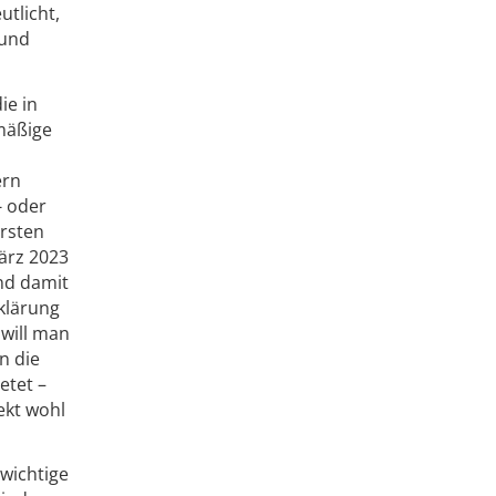
utlicht,
 und
ie in
lmäßige
ern
- oder
ersten
März 2023
nd damit
klärung
will man
n die
etet –
ekt wohl
wichtige