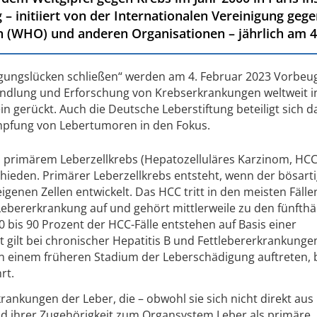
 – initiiert von der Internationalen Vereinigung gege
 (WHO) und anderen Organisationen – jährlich am 4.
gungslücken schließen“ werden am 4. Februar 2023 Vorbeu
ndlung und Erforschung von Krebserkrankungen weltweit i
in gerückt. Auch die Deutsche Leberstiftung beteiligt sich 
mpfung von Lebertumoren in den Fokus.
 primärem Leberzellkrebs (Hepatozelluläres Karzinom, HCC
ieden. Primärer Leberzellkrebs entsteht, wenn der bösart
igenen Zellen entwickelt. Das HCC tritt in den meisten Fäll
Lebererkrankung auf und gehört mittlerweile zu den fünfthä
bis 90 Prozent der HCC-Fälle entstehen auf Basis einer
 gilt bei chronischer Hepatitis B und Fettlebererkrankungen
 in einem früheren Stadium der Leberschädigung auftreten, 
rt.
rankungen der Leber, die – obwohl sie sich nicht direkt aus
nd ihrer Zugehörigkeit zum Organsystem Leber als primäre