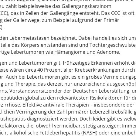
zu zählt beispielsweise das Gallengangskarzinom
C), das in Zellen der Gallengänge entsteht. Das CCC ist oft 
 der Gallenwege, zum Beispiel aufgrund der Primär
).
en Lebermetastasen bezeichnet. Dabei handelt es sich um
telle des Körpers entstanden sind und Tochtergeschwulste 
utartige Lebertumoren wie Hämangiome und Adenome.
en und Lebertumoren gilt: frühzeitiges Erkennen erhöht di
ise wären circa 40 Prozent aller Krebserkrankungen durch
. Auch bei Lebertumoren gibt es ein großes Vermeidungsp
g und Therapie, das derzeit nur unzureichend ausgeschöpft
Manns, Vorstandsvorsitzender der Deutschen Leberstiftung, 
Hepatitiden global zu den relevantesten Risikofaktoren für d
irrhose. Effektive antivirale Therapien – insbesondere der
tlichen Verringerung der Zahl primärer Leberzellkrebsfälle 
rushepatitis diagnostiziert werden. Doch leider gibt es welt
kofaktoren, die, obwohl vermeidbar, stetig ansteigen: Imme
icht-alkoholische Fettleberhepatitis (NASH) oder eine unbe