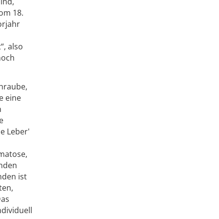
ind,
vom 18.
orjahr
, also
noch
chraube,
e eine
n
e
e Leber'
matose,
inden
nden ist
ten,
Das
dividuell