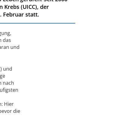
n Krebs (UICC), der
 Februar statt.
gung,
n das
daran und
) und
ige
en nach
ufigsten
: Hier
bevor die