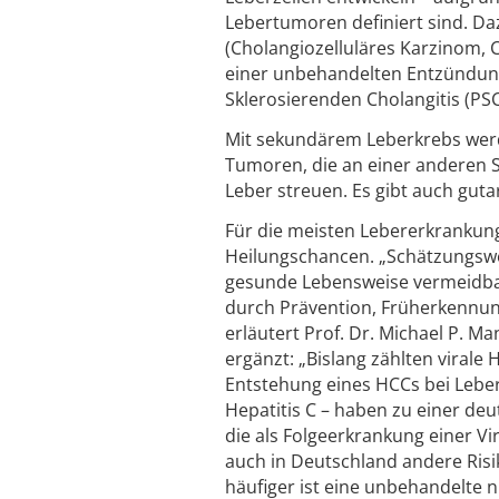
Lebertumoren definiert sind. Da
(Cholangiozelluläres Karzinom, CC
einer unbehandelten Entzündung
Sklerosierenden Cholangitis (PSC
Mit sekundärem Leberkrebs werd
Tumoren, die an einer anderen S
Leber streuen. Es gibt auch g
Für die meisten Lebererkrankung
Heilungschancen. „Schätzungswe
gesunde Lebensweise vermeidbar
durch Prävention, Früherkennun
erläutert Prof. Dr. Michael P. 
ergänzt: „Bislang zählten virale 
Entstehung eines HCCs bei Leberz
Hepatitis C – haben zu einer deu
die als Folgeerkrankung einer Vi
auch in Deutschland andere Risi
häufiger ist eine unbehandelte n