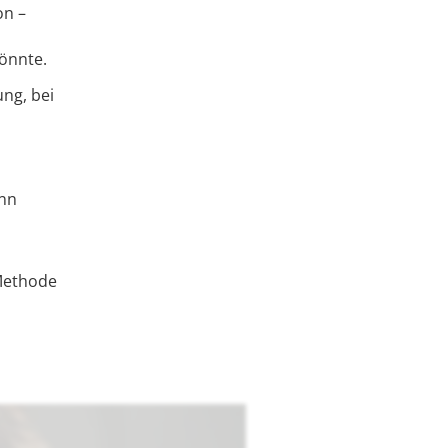
on –
önnte.
ng, bei
ann
 Methode