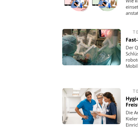
Wie k
einse
ansta
T
Fast
Der Q
Schlü
robot
Mobil
T
Hygi
Freis
Die A
Kiele
Einri