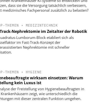
önnen Krankenhäuser KI-Systeme so entwickeln und
tzen, dass sie die Versorgung tatsächlich verbessern,
tt medizinisches Fachpersonal zusätzlich zu belasten?
OP-THEMEN
•
MEDIZINTECHNIK
-Track-Nephrektomie im Zeitalter der Robotik
uadratus-Lumborum-Block etabliert sich als
sselfaktor im Fast-Track-Konzept der
erassistierten Nephrektomie mit schneller
isation.
OP-THEMEN
•
HYGIENE
enebeauftragte wirksam einsetzen: Warum
tellung kein Luxus ist
nalyse der Freistellung von Hygienebeauftragten in
r Krankenhäusern zeigt, wie unterschiedlich die
chtungen mit dieser zentralen Funktion umgehen.