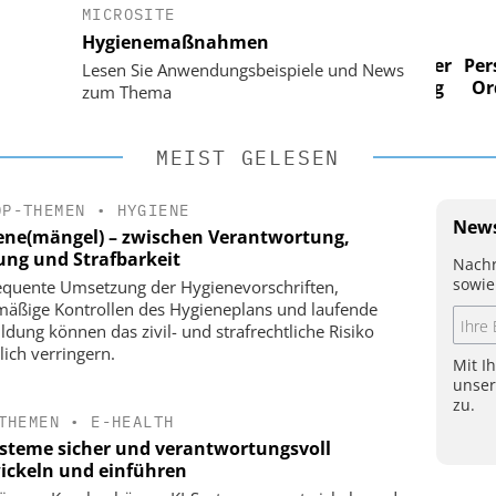
MICROSITE
 AG
EASY SOFTWARE AG
Hygienemaßnahmen
im
Digitalisierung im
n digitaler
Personalmanagement: Von digitaler
Perso
Lesen Sie Anwendungsbeispiele und News
 Steuerung
Ordnung zur KI-fähigen Steuerung
Ordn
zum Thema
MEIST GELESEN
OP-THEMEN
•
HYGIENE
News
ene(mängel) – zwischen Verantwortung,
ung und Strafbarkeit
Nachr
sowie
quente Umsetzung der Hygienevorschriften,
mäßige Kontrollen des Hygieneplans und laufende
ildung können das zivil- und strafrechtliche Risiko
lich verringern.
Mit I
unse
zu.
THEMEN
•
E-HEALTH
ysteme sicher und verantwortungsvoll
ickeln und einführen