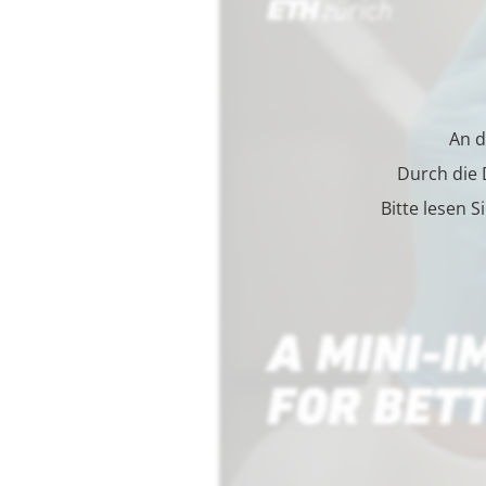
An d
Durch die
Bitte lesen S