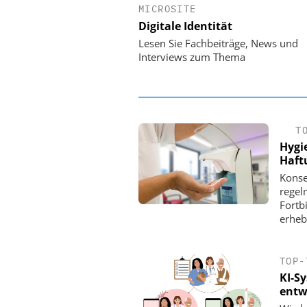
MICROSITE
EASY SOFTWARE
Digitale Identität
Digitalisierung 
Personalmanagement: Vo
Lesen Sie Fachbeiträge, News und
Ordnung zur KI-fähigen
Interviews zum Thema
T
Hygi
Haft
Konse
regel
Fortb
erheb
TOP-
KI-S
entw