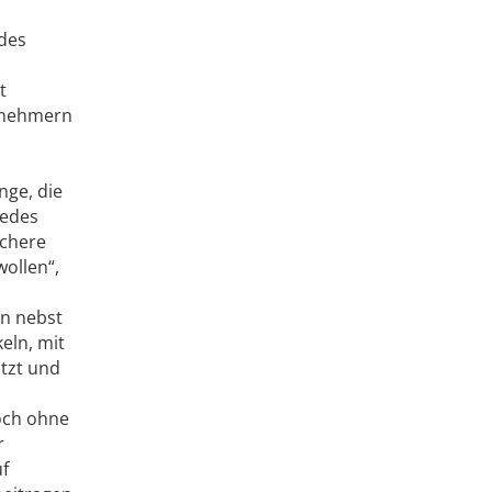
 des
t
ilnehmern
nge, die
jedes
ichere
ollen“,
n nebst
ln, mit
tzt und
doch ohne
r
uf