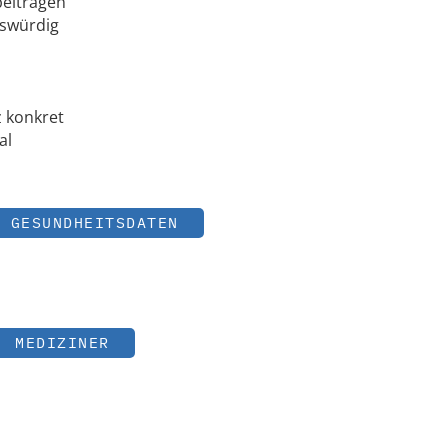
beitragen
nswürdig
z konkret
al
GESUNDHEITSDATEN
MEDIZINER