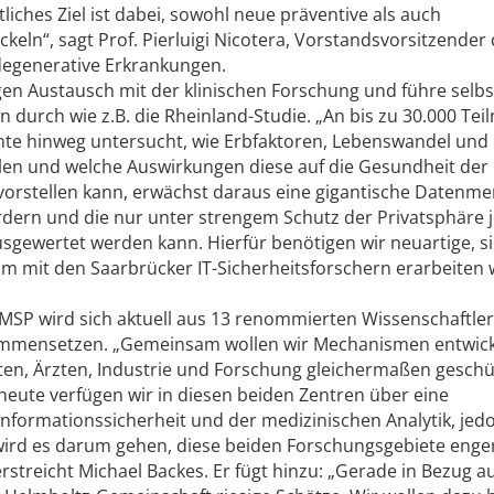
iches Ziel ist dabei, sowohl neue präventive als auch
keln“, sagt Prof. Pierluigi Nicotera, Vorstandsvorsitzender
egenerative Erkrankungen.
en Austausch mit der klinischen Forschung und führe selbs
durch wie z.B. die Rheinland-Studie. „An bis zu 30.000 Te
nte hinweg untersucht, wie Erbfaktoren, Lebenswandel und
en und welche Auswirkungen diese auf die Gesundheit der
orstellen kann, erwächst daraus eine gigantische Datenme
rdern und die nur unter strengem Schutz der Privatsphäre 
sgewertet werden kann. Hierfür benötigen wir neuartige, s
 mit den Saarbrücker IT-Sicherheitsforschern erarbeiten w
P wird sich aktuell aus 13 renommierten Wissenschaftler
mensetzen. „Gemeinsam wollen wir Mechanismen entwicke
ten, Ärzten, Industrie und Forschung gleichermaßen geschü
eute verfügen wir in diesen beiden Zentren über eine
Informationssicherheit und der medizinischen Analytik, je
t wird es darum gehen, diese beiden Forschungsgebiete enge
streicht Michael Backes. Er fügt hinzu: „Gerade in Bezug a