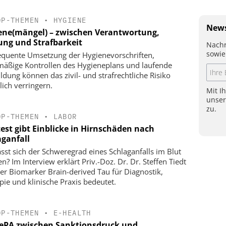
OP-THEMEN
•
HYGIENE
News
ene(mängel) – zwischen Verantwortung,
ung und Strafbarkeit
Nachr
sowie
quente Umsetzung der Hygienevorschriften,
mäßige Kontrollen des Hygieneplans und laufende
ildung können das zivil- und strafrechtliche Risiko
lich verringern.
Mit I
unse
zu.
OP-THEMEN
•
LABOR
test gibt Einblicke in Hirnschäden nach
aganfall
ässt sich der Schweregrad eines Schlaganfalls im Blut
n? Im Interview erklärt Priv.-Doz. Dr. Dr. Steffen Tiedt
er Biomarker Brain-derived Tau für Diagnostik,
pie und klinische Praxis bedeutet.
OP-THEMEN
•
E-HEALTH
 ePA zwischen Sanktionsdruck und