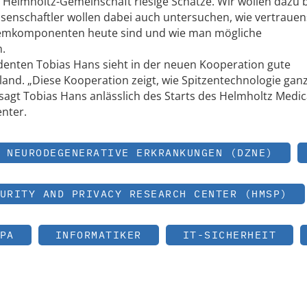
r Helmholtz-Gemeinschaft riesige Schätze. Wir wollen dazu 
ssenschaftler wollen dabei auch untersuchen, wie vertraue
temkomponenten heute sind und wie man mögliche
n.
denten Tobias Hans sieht in der neuen Kooperation gute
land. „Diese Kooperation zeigt, wie Spitzentechnologie gan
gt Tobias Hans anlässlich des Starts des Helmholtz Medic
enter.
 NEURODEGENERATIVE ERKRANKUNGEN (DZNE)
URITY AND PRIVACY RESEARCH CENTER (HMSP)
PA
INFORMATIKER
IT-SICHERHEIT