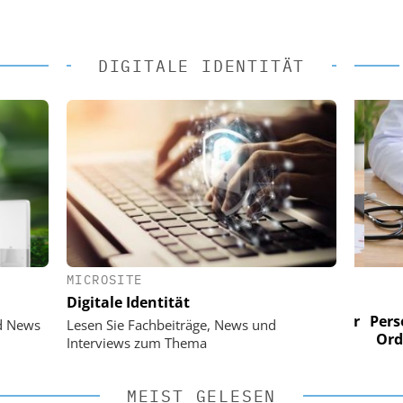
DIGITALE IDENTITÄT
MICROSITE
 AG
EASY SOFTWARE AG
Digitale Identität
im
Digitalisierung im
n digitaler
Personalmanagement: Von digitaler
Perso
d News
Lesen Sie Fachbeiträge, News und
 Steuerung
Ordnung zur KI-fähigen Steuerung
Ordn
Interviews zum Thema
MEIST GELESEN