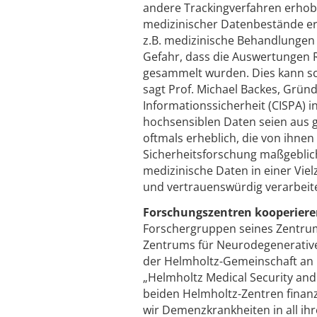
andere Trackingverfahren erhob
medizinischer Datenbestände erm
z.B. medizinische Behandlungen 
Gefahr, dass die Auswertungen R
gesammelt wurden. Dies kann sch
sagt Prof. Michael Backes, Grü
Informationssicherheit (CISPA) 
hochsensiblen Daten seien aus 
oftmals erheblich, die von ihnen
Sicherheitsforschung maßgeblich
medizinische Daten in einer Vi
und vertrauenswürdig verarbeite
Forschungszentren kooperier
Forschergruppen seines Zentrum
Zentrums für Neurodegenerativ
der Helmholtz-Gemeinschaft an n
„Helmholtz Medical Security an
beiden Helmholtz-Zentren finanzi
wir Demenzkrankheiten in all ih