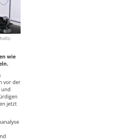
holtz-
ten wie
eln.
s
n vor der
, und
würdigen
n jetzt
nanalyse
und