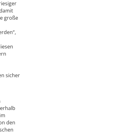
iesiger
 damit
ie große
erden“,
diesen
ern
en sicher
n
erhalb
 im
von den
rschen