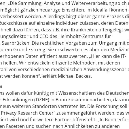
en. „Die Sammlung, Analyse und Weiterverarbeitung solch r
öglicht gänzlich neuartige Einsichten. Im Idealfall können
verbessert werden. Allerdings birgt dieser ganze Prozess d
ückschlüsse auf einzelne Individuen zulassen, deren Daten
nell dazu führen, dass z.B. ihre Krankheiten offengelegt w
ndungsdirektor und CEO des Helmholtz-Zentrums für
in Saarbrücken. Die rechtlichen Vorgaben zum Umgang mit 
gutem Grunde streng. Sie erschwerten es aber den Medizin
 erhobenen Daten effizient auszuwerten. „Hier kann die IT-
 helfen. Wir entwickeln effiziente Methoden, mit denen
elzahl von verschiedenen medizinischen Anwendungsszenari
t werden können“, erklärt Michael Backes.
en
s wollen dafür künftig mit Wissenschaftlern des Deutsche
e Erkrankungen (DZNE) in Bonn zusammenarbeiten, das inn
eun weiteren Standorten vertreten ist. Die Forschung soll
d Privacy Research Center“ zusammengeführt werden, das 
ert wird und für weitere Partner offensteht. „In Bonn erfo
ren Facetten und suchen nach Ähnlichkeiten zu anderen