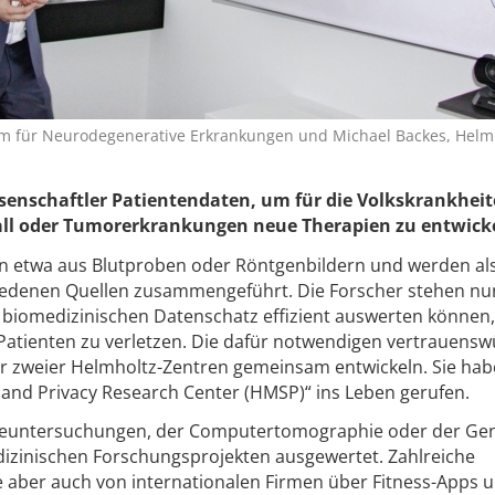
rum für Neurodegenerative Erkrankungen und Michael Backes, Helm
senschaftler Patientendaten, um für die Volkskrankhei
ll oder Tumorerkrankungen neue Therapien zu entwick
 etwa aus Blutproben oder Röntgenbildern und werden al
hiedenen Quellen zusammengeführt. Die Forscher stehen nu
 biomedizinischen Datenschatz effizient auswerten können
Patienten zu verletzen. Die dafür notwendigen vertrauens
r zweier Helmholtz-Zentren gemeinsam entwickeln. Sie habe
 and Privacy Research Center (HMSP)“ ins Leben gerufen.
beuntersuchungen, der Computertomographie oder der Ge
dizinischen Forschungsprojekten ausgewertet. Zahlreiche
aber auch von internationalen Firmen über Fitness-Apps 