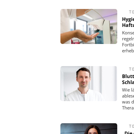
T
Hygi
Haft
Konse
regel
Fortb
erheb
T
Blut
Schl
Wie l
ablese
was d
Thera
T
„Die