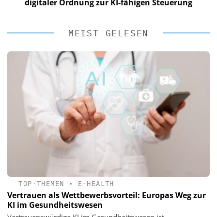
digitaler Ordnung zur KI-fähigen Steuerung
di
MEIST GELESEN
TOP-THEMEN
•
E-HEALTH
Vertrauen als Wettbewerbsvorteil: Europas Weg zur
KI im Gesundheitswesen
Vertrauenswürdige KI im Gesundheitswesen ist