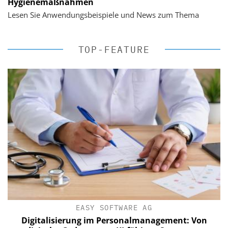
Hygienemaßnahmen
Lesen Sie Anwendungsbeispiele und News zum Thema
TOP-FEATURE
EASY SOFTWARE AG
Digitalisierung im Personalmanagement: Von
Dig