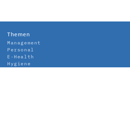
Themen
Management
Personal
E-Health
Hygiene
Labor
Medizintechnik
Klinikbau
Newsletter
Abo