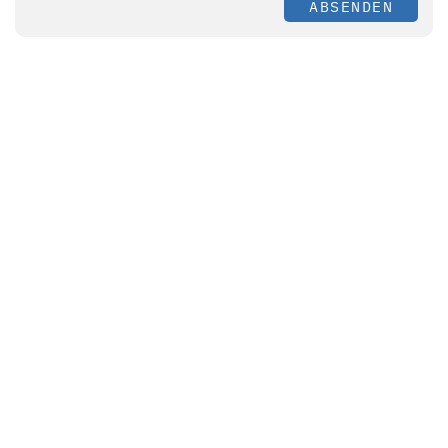
ABSENDEN
Themen
Management
Personal
E-Health
Hygiene
Labor
Medizintechnik