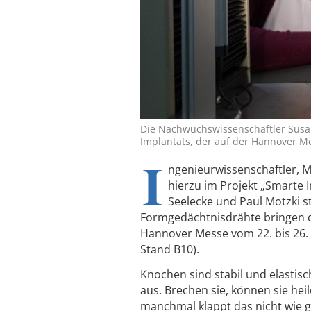
Die Nachwuchswissenschaftler Susan
Implantats, der auf der Hannover Mes
I
ngenieurwissenschaftler, M
hierzu im Projekt „Smarte
Seelecke und Paul Motzki st
Formgedächtnisdrähte bringen d
Hannover Messe vom 22. bis 26. 
Stand B10).
Knochen sind stabil und elastisc
aus. Brechen sie, können sie hei
manchmal klappt das nicht wie g