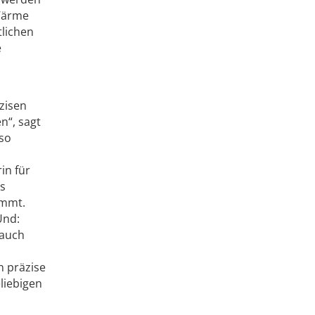
 Wärme
tlichen
e
zisen
n“, sagt
lso
in für
us
immt.
Und:
 auch
n präzise
liebigen