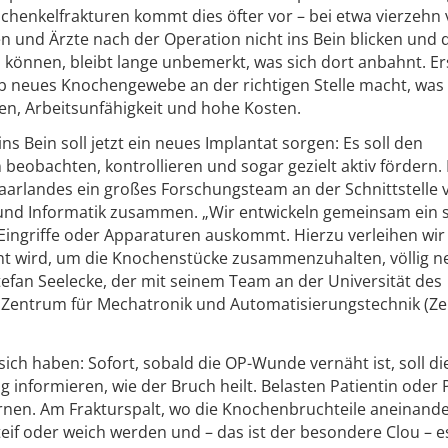
henkelfrakturen kommt dies öfter vor – bei etwa vierzehn
en und Ärzte nach der Operation nicht ins Bein blicken und
können, bleibt lange unbemerkt, was sich dort anbahnt. Er
b neues Knochengewebe an der richtigen Stelle macht, was e
zen, Arbeitsunfähigkeit und hohe Kosten.
s Bein soll jetzt ein neues Implantat sorgen: Es soll den
beobachten, kontrollieren und sogar gezielt aktiv fördern.
 Saarlandes ein großes Forschungsteam an der Schnittstelle 
 und Informatik zusammen. „Wir entwickeln gemeinsam ein 
 Eingriffe oder Apparaturen auskommt. Hierzu verleihen wi
ht wird, um die Knochenstücke zusammenzuhalten, völlig n
Stefan Seelecke, der mit seinem Team an der Universität des
 Zentrum für Mechatronik und Automatisierungstechnik (Z
sich haben: Sofort, sobald die OP-Wunde vernäht ist, soll di
g informieren, wie der Bruch heilt. Belasten Patientin oder 
arnen. Am Frakturspalt, wo die Knochenbruchteile aneinande
teif oder weich werden und – das ist der besondere Clou – es