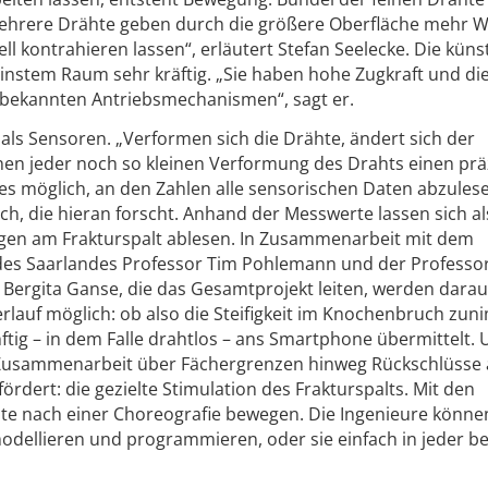
Mehrere Drähte geben durch die größere Oberfläche mehr
ll kontrahieren lassen“, erläutert Stefan Seelecke. Die küns
einstem Raum sehr kräftig. „Sie haben hohe Zugkraft und di
 bekannten Antriebsmechanismen“, sagt er.
als Sensoren. „Verformen sich die Drähte, ändert sich der
nen jeder noch so kleinen Verformung des Drahts einen prä
 möglich, an den Zahlen alle sensorischen Daten abzulese
h, die hieran forscht. Anhand der Messwerte lassen sich a
ngen am Frakturspalt ablesen. In Zusammenarbeit mit dem
 des Saarlandes Professor Tim Pohlemann und der Professor
 Bergita Ganse, die das Gesamtprojekt leiten, werden dara
rlauf möglich: ob also die Steifigkeit im Knochenbruch zun
tig – in dem Falle drahtlos – ans Smartphone übermittelt. 
 Zusammenarbeit über Fächergrenzen hinweg Rückschlüsse
ördert: die gezielte Stimulation des Frakturspalts. Mit den
te nach einer Choreografie bewegen. Die Ingenieure könne
dellieren und programmieren, oder sie einfach in jeder be