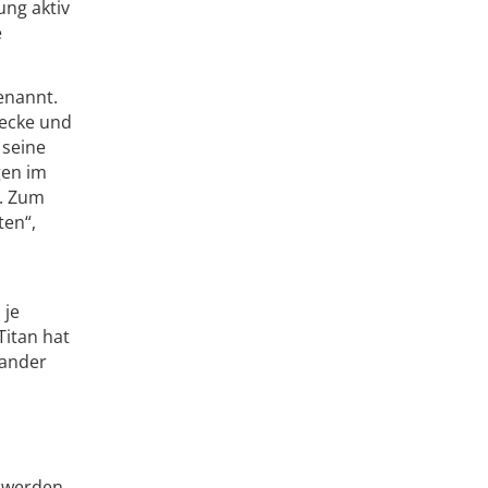
ung aktiv
e
enannt.
lecke und
 seine
gen im
n. Zum
ten“,
 je
Titan hat
nander
,
e werden