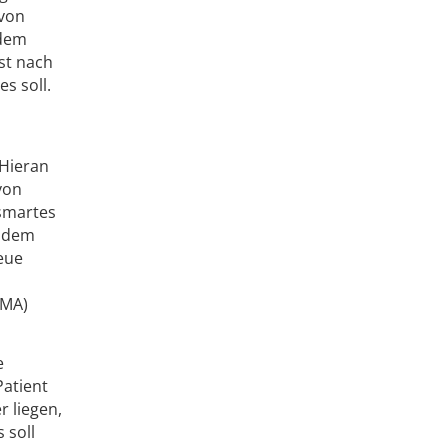
 von
 dem
st nach
s soll.
 Hieran
von
smartes
r dem
eue
eMA)
e
Patient
r liegen,
 soll