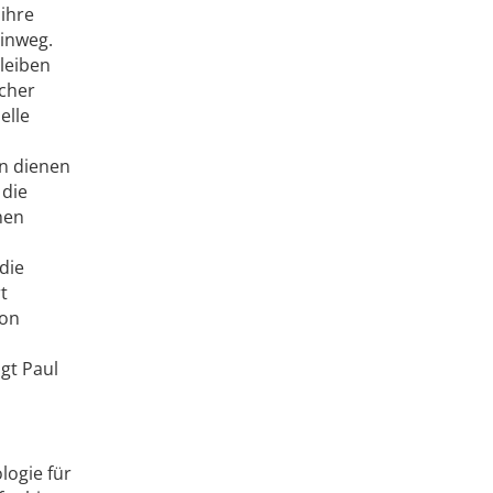
 ihre
hinweg.
leiben
scher
elle
en dienen
 die
hen
die
t
von
gt Paul
logie für