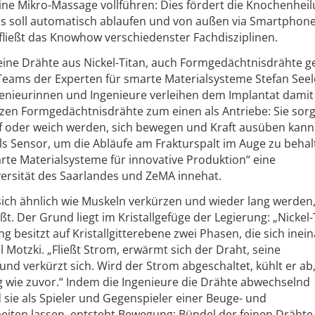
ne Mikro-Massage vollführen: Dies fördert die Knochenheil
es soll automatisch ablaufen und von außen via Smartphon
 fließt das Knowhow verschiedenster Fachdisziplinen.
rfeine Drähte aus Nickel-Titan, auch Formgedächtnisdrähte g
s Teams der Experten für smarte Materialsysteme Stefan See
genieurinnen und Ingenieure verleihen dem Implantat damit
utzen Formgedächtnisdrähte zum einen als Antriebe: Sie sor
eif oder weich werden, sich bewegen und Kraft ausüben kan
ls Sensor, um die Abläufe am Frakturspalt im Auge zu behal
arte Materialsysteme für innovative Produktion“ eine
ersität des Saarlandes und ZeMA innehat.
sich ähnlich wie Muskeln verkürzen und wieder lang werden,
t. Der Grund liegt im Kristallgefüge der Legierung: „Nickel-
g besitzt auf Kristallgitterebene zwei Phasen, die sich inei
Motzki. „Fließt Strom, erwärmt sich der Draht, seine
 und verkürzt sich. Wird der Strom abgeschaltet, kühlt er ab
g wie zuvor.“ Indem die Ingenieure die Drähte abwechselnd
ie als Spieler und Gegenspieler einer Beuge- und
ten lassen, entsteht Bewegung: Bündel der feinen Dräht