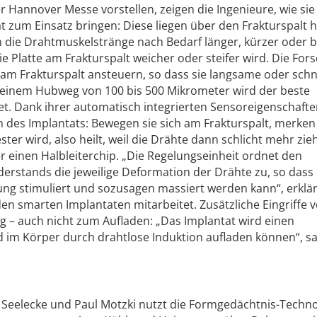
er Hannover Messe vorstellen, zeigen die Ingenieure, wie sie
t zum Einsatz bringen: Diese liegen über den Frakturspalt 
 die Drahtmuskelstränge nach Bedarf länger, kürzer oder b
e Platte am Frakturspalt weicher oder steifer wird. Die For
am Frakturspalt ansteuern, so dass sie langsame oder schn
einem Hubweg von 100 bis 500 Mikrometer wird der beste
et. Dank ihrer automatisch integrierten Sensoreigenschaft
n des Implantats: Bewegen sie sich am Frakturspalt, merken
ster wird, also heilt, weil die Drähte dann schlicht mehr zie
r einen Halbleiterchip. „Die Regelungseinheit ordnet den
erstands die jeweilige Deformation der Drähte zu, so dass 
ung stimuliert und sozusagen massiert werden kann“, erklär
en smarten Implantaten mitarbeitet. Zusätzliche Eingriffe 
ig – auch nicht zum Aufladen: „Das Implantat wird einen
 im Körper durch drahtlose Induktion aufladen können“, sa
Seelecke und Paul Motzki nutzt die Formgedächtnis-Techno