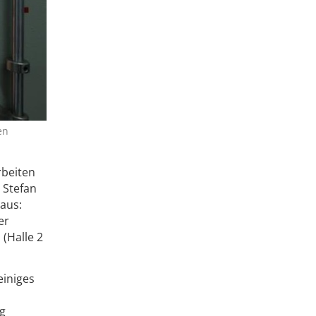
en
rbeiten
 Stefan
 aus:
er
(Halle 2
einiges
ig