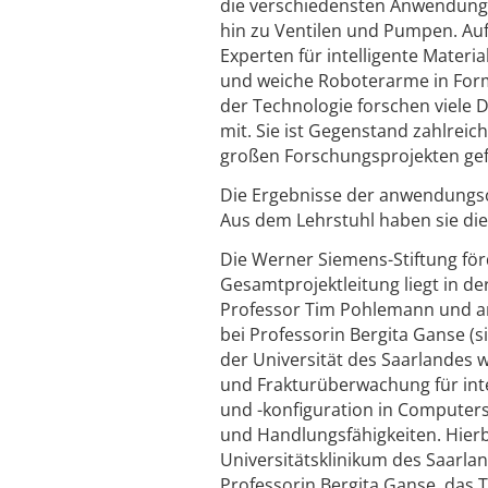
die verschiedensten Anwendunge
hin zu Ventilen und Pumpen. Au
Experten für intelligente Materi
und weiche Roboterarme in Form
der Technologie forschen viele
mit. Sie ist Gegenstand zahlreic
großen Forschungsprojekten gef
Die Ergebnisse der anwendungsor
Aus dem Lehrstuhl haben sie di
Die Werner Siemens-Stiftung förd
Gesamtprojektleitung liegt in de
Professor Tim Pohlemann und am 
bei Professorin Bergita Ganse (s
der Universität des Saarlandes
und Frakturüberwachung für intel
und -konfiguration in Computersi
und Handlungsfähigkeiten. Hier
Universitätsklinikum des Saarl
Professorin Bergita Ganse, das 