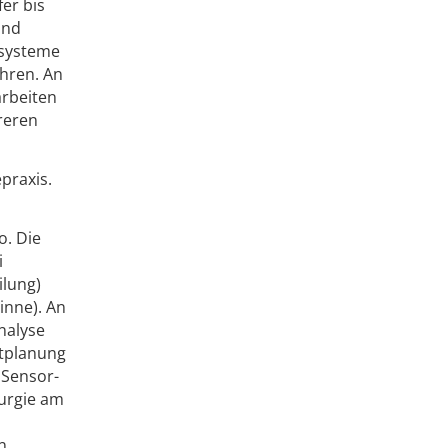
er bis
und
fsysteme
hren. An
rbeiten
reren
praxis.
o. Die
i
ilung)
inne). An
nalyse
atplanung
 Sensor-
urgie am
n