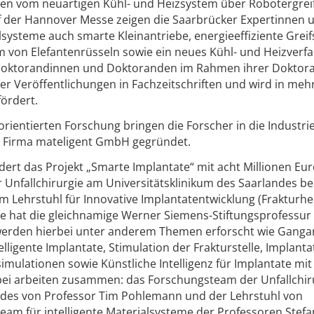
n vom neuartigen Kühl- und Heizsystem über Robotergreif
f der Hannover Messe zeigen die Saarbrücker Expertinnen 
alsysteme auch smarte Kleinantriebe, energieeffiziente Grei
 von Elefantenrüsseln sowie ein neues Kühl- und Heizverfa
 Doktorandinnen und Doktoranden im Rahmen ihrer Doktora
her Veröffentlichungen in Fachzeitschriften und wird in meh
ördert.
ientierten Forschung bringen die Forscher in die Industrie
e Firma mateligent GmbH gegründet.
ert das Projekt „Smarte Implantate“ mit acht Millionen Eur
r Unfallchirurgie am Universitätsklinikum des Saarlandes be
Lehrstuhl für Innovative Implantatentwicklung (Frakturhe
ie hat die gleichnamige Werner Siemens-Stiftungsprofessur 
 werden hierbei unter anderem Themen erforscht wie Ganga
ligente Implantate, Stimulation der Frakturstelle, Implant
mulationen sowie Künstliche Intelligenz für Implantate mit
bei arbeiten zusammen: das Forschungsteam der Unfallchir
andes von Professor Tim Pohlemann und der Lehrstuhl von
Team für intelligente Materialsysteme der Professoren Stefa