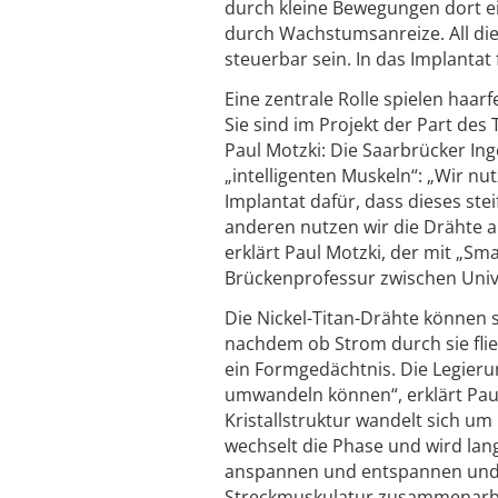
durch kleine Bewegungen dort ei
durch Wachstumsanreize. All di
steuerbar sein. In das Implantat
Eine zentrale Rolle spielen haa
Sie sind im Projekt der Part de
Paul Motzki: Die Saarbrücker In
„intelligenten Muskeln“: „Wir n
Implantat dafür, dass dieses st
anderen nutzen wir die Drähte a
erklärt Paul Motzki, der mit „Sm
Brückenprofessur zwischen Univ
Die Nickel-Titan-Drähte können 
nachdem ob Strom durch sie fließ
ein Formgedächtnis. Die Legierun
umwandeln können“, erklärt Paul 
Kristallstruktur wandelt sich um
wechselt die Phase und wird lan
anspannen und entspannen und s
Streckmuskulatur zusammenarbei