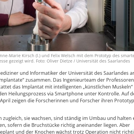
ne-Marie Kirsch (l.) und Felix Welsch mit dem Prototyp des smart
se gezeigt wird. Foto: Oliver Dietze / Universität des Saarlandes
ediziner und Informatiker der Universität des Saarlandes a
 Implantate“ zusammen. Das Ingenieurteam der Professoren
attet das Implantat mit intelligenten „künstlichen Muskeln“
en Heilungsprozess via Smartphone unter Kontrolle. Auf d
April zeigen die Forscherinnen und Forscher ihren Prototyp 
h zugleich, sie wachsen, sind ständig im Umbau und halten 
len, sofern die Bruchstücke richtig aneinander liegen. Aber
eplant und der Knochen wächst trotz Operation nicht richt