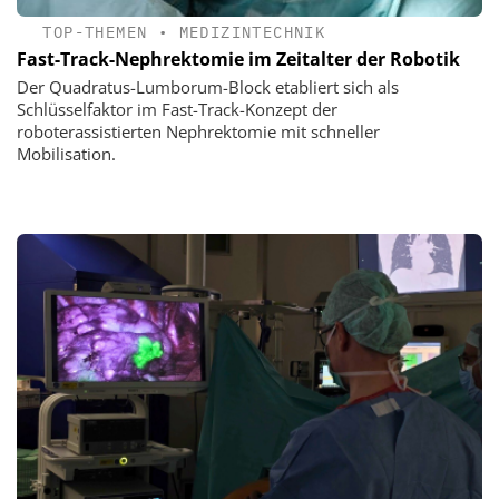
TOP-THEMEN
•
MEDIZINTECHNIK
Fast-Track-Nephrektomie im Zeitalter der Robotik
Der Quadratus-Lumborum-Block etabliert sich als
Schlüsselfaktor im Fast-Track-Konzept der
roboterassistierten Nephrektomie mit schneller
Mobilisation.